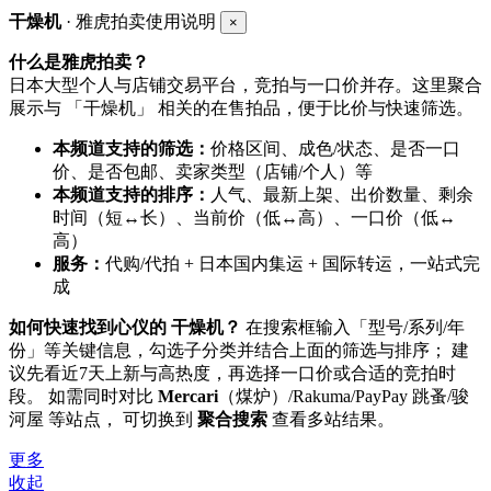
干燥机
· 雅虎拍卖使用说明
×
什么是雅虎拍卖？
日本大型个人与店铺交易平台，竞拍与一口价并存。这里聚合
展示与 「干燥机」 相关的在售拍品，便于比价与快速筛选。
本频道支持的筛选：
价格区间、成色/状态、是否一口
价、是否包邮、卖家类型（店铺/个人）等
本频道支持的排序：
人气、最新上架、出价数量、剩余
时间（短↔长）、当前价（低↔高）、一口价（低↔
高）
服务：
代购/代拍 + 日本国内集运 + 国际转运，一站式完
成
如何快速找到心仪的 干燥机？
在搜索框输入「型号/系列/年
份」等关键信息，勾选子分类并结合上面的筛选与排序； 建
议先看近7天上新与高热度，再选择一口价或合适的竞拍时
段。 如需同时对比
Mercari
（煤炉）/Rakuma/PayPay 跳蚤/骏
河屋 等站点， 可切换到
聚合搜索
查看多站结果。
更多
收起