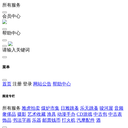
所有服务
会员中心
帮助中心
请输入关键词
菜单
首页
注册
登录
网站公告
帮助中心
频道专栏
所有服务
雅虎拍卖
煤炉市集
日雅跳蚤
乐天跳蚤
骏河屋
音频
奢侈品
摄影
艺术收藏
渔具
动漫手办
CD游戏
中古包
中古表
饰品
书法字画
乐器
邮票钱币
打火机
汽摩配件
酒