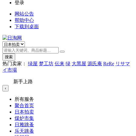
登录
网站公告
帮助中心
下载到桌面
搜索
热门卖家：
绿屋
梦工坊
伝来
绿
大黑屋
源氏庵
ReRe
リサマ
イ市場
新手上路
‹
所有服务
聚合首页
日本拍卖
煤炉市集
日雅跳蚤
乐天跳蚤