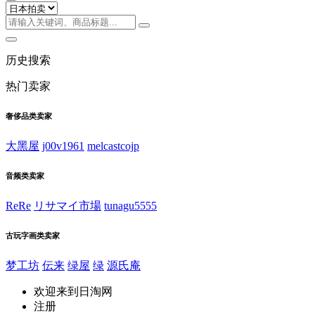
历史搜索
热门卖家
奢侈品类卖家
大黑屋
j00v1961
melcastcojp
音频类卖家
ReRe
リサマイ市場
tunagu5555
古玩字画类卖家
梦工坊
伝来
绿屋
绿
源氏庵
欢迎来到日淘网
注册