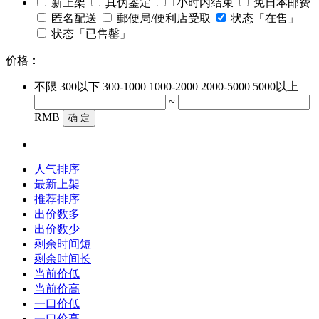
新上架
真伪鉴定
1小时内结束
免日本邮费
匿名配送
郵便局/便利店受取
状态「在售」
状态「已售罄」
价格：
不限
300以下
300-1000
1000-2000
2000-5000
5000以上
~
RMB
确 定
人气排序
最新上架
推荐排序
出价数多
出价数少
剩余时间短
剩余时间长
当前价低
当前价高
一口价低
一口价高