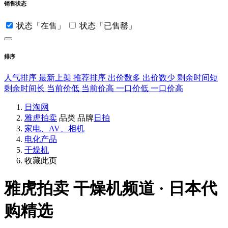
销售状态
状态「在售」
状态「已售罄」
排序
人气排序
最新上架
推荐排序
出价数多
出价数少
剩余时间短
剩余时间长
当前价低
当前价高
一口价低
一口价高
日淘网
雅虎拍卖
品类
品牌
日拍
家电、AV、相机
电化产品
干燥机
收藏此页
雅虎拍卖
干燥机频道 · 日本代
购精选