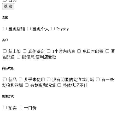
日文
搜 索
卖家
雅虎店铺
雅虎个人
Paypay
其它
新上架
真伪鉴定
1小时内结束
免日本邮费
匿
名配送
郵便局/便利店受取
商品成色
新品
几乎未使用
没有明显的划痕或污垢
有一些
划痕和污垢
有划痕和污垢
整体状况不佳
出售方式
拍卖
一口价