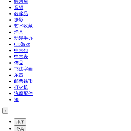
骏河屋
音频
奢侈品
摄影
艺术收藏
渔具
动漫手办
CD游戏
中古包
中古表
饰品
书法字画
乐器
邮票钱币
打火机
汽摩配件
酒
›
排序
分类