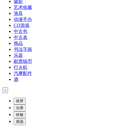
摄影
艺术收藏
渔具
动漫手办
CD游戏
中古包
中古表
饰品
书法字画
乐器
邮票钱币
打火机
汽摩配件
酒
›
排序
分类
价格
筛选