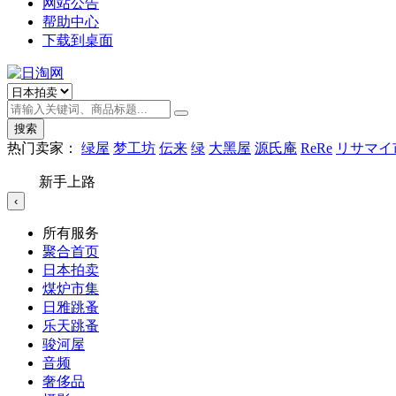
网站公告
帮助中心
下载到桌面
搜索
热门卖家：
绿屋
梦工坊
伝来
绿
大黑屋
源氏庵
ReRe
リサマイ
新手上路
‹
所有服务
聚合首页
日本拍卖
煤炉市集
日雅跳蚤
乐天跳蚤
骏河屋
音频
奢侈品