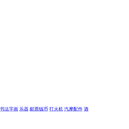
书法字画
乐器
邮票钱币
打火机
汽摩配件
酒