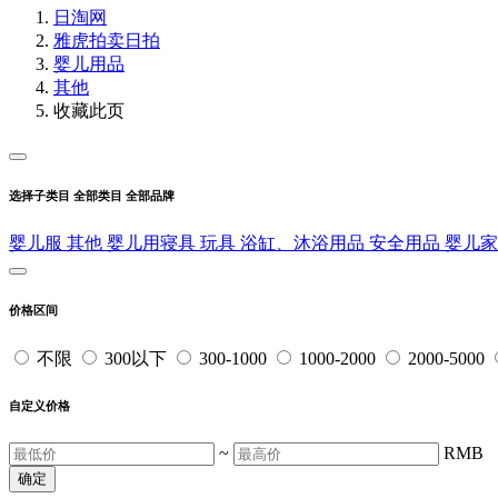
日淘网
雅虎拍卖
日拍
婴儿用品
其他
收藏此页
选择子类目
全部类目
全部品牌
婴儿服
其他
婴儿用寝具
玩具
浴缸、沐浴用品
安全用品
婴儿
价格区间
不限
300以下
300-1000
1000-2000
2000-5000
自定义价格
~
RMB
确定