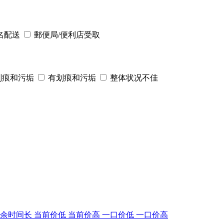
名配送
郵便局/便利店受取
划痕和污垢
有划痕和污垢
整体状况不佳
剩余时间长
当前价低
当前价高
一口价低
一口价高