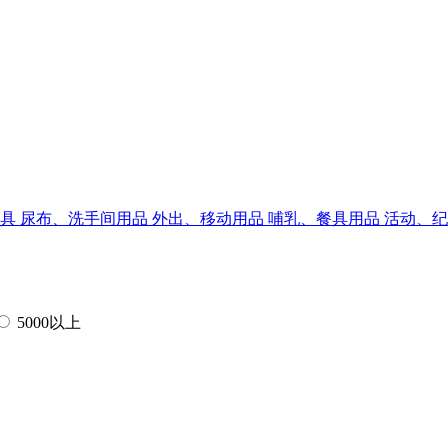
家具
尿布、洗手间用品
外出、移动用品
哺乳、餐具用品
活动、
5000以上