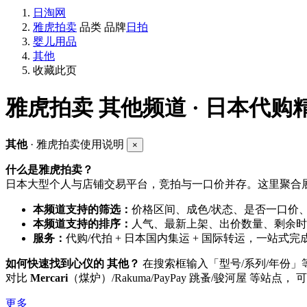
日淘网
雅虎拍卖
品类
品牌
日拍
婴儿用品
其他
收藏此页
雅虎拍卖
其他频道 · 日本代购
其他
· 雅虎拍卖使用说明
×
什么是雅虎拍卖？
日本大型个人与店铺交易平台，竞拍与一口价并存。这里聚合展
本频道支持的筛选：
价格区间、成色/状态、是否一口价
本频道支持的排序：
人气、最新上架、出价数量、剩余时
服务：
代购/代拍 + 日本国内集运 + 国际转运，一站式完
如何快速找到心仪的 其他？
在搜索框输入「型号/系列/年份
对比
Mercari
（煤炉）/Rakuma/PayPay 跳蚤/骏河屋 等站点，
更多