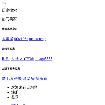
历史搜索
热门卖家
奢侈品类卖家
大黑屋
j00v1961
melcastcojp
音频类卖家
ReRe
リサマイ市場
tunagu5555
古玩字画类卖家
梦工坊
伝来
绿屋
绿
源氏庵
欢迎来到日淘网
注册
登录