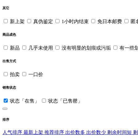
其它
新上架
真伪鉴定
1小时内结束
免日本邮费
匿
商品成色
新品
几乎未使用
没有明显的划痕或污垢
有一些
出售方式
拍卖
一口价
销售状态
状态「在售」
状态「已售罄」
排序
人气排序
最新上架
推荐排序
出价数多
出价数少
剩余时间短