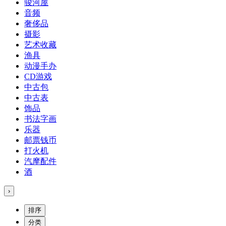
骏河屋
音频
奢侈品
摄影
艺术收藏
渔具
动漫手办
CD游戏
中古包
中古表
饰品
书法字画
乐器
邮票钱币
打火机
汽摩配件
酒
›
排序
分类