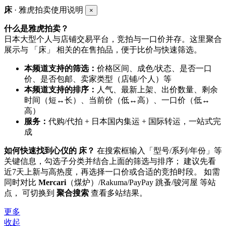
床
· 雅虎拍卖使用说明
×
什么是雅虎拍卖？
日本大型个人与店铺交易平台，竞拍与一口价并存。这里聚合
展示与 「床」 相关的在售拍品，便于比价与快速筛选。
本频道支持的筛选：
价格区间、成色/状态、是否一口
价、是否包邮、卖家类型（店铺/个人）等
本频道支持的排序：
人气、最新上架、出价数量、剩余
时间（短↔长）、当前价（低↔高）、一口价（低↔
高）
服务：
代购/代拍 + 日本国内集运 + 国际转运，一站式完
成
如何快速找到心仪的 床？
在搜索框输入「型号/系列/年份」等
关键信息，勾选子分类并结合上面的筛选与排序； 建议先看
近7天上新与高热度，再选择一口价或合适的竞拍时段。 如需
同时对比
Mercari
（煤炉）/Rakuma/PayPay 跳蚤/骏河屋 等站
点， 可切换到
聚合搜索
查看多站结果。
更多
收起