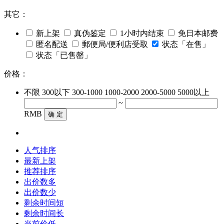
其它：
新上架
真伪鉴定
1小时内结束
免日本邮费
匿名配送
郵便局/便利店受取
状态「在售」
状态「已售罄」
价格：
不限
300以下
300-1000
1000-2000
2000-5000
5000以上
~
RMB
确 定
人气排序
最新上架
推荐排序
出价数多
出价数少
剩余时间短
剩余时间长
当前价低