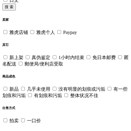
日文
搜 索
卖家
雅虎店铺
雅虎个人
Paypay
其它
新上架
真伪鉴定
1小时内结束
免日本邮费
匿
名配送
郵便局/便利店受取
商品成色
新品
几乎未使用
没有明显的划痕或污垢
有一些
划痕和污垢
有划痕和污垢
整体状况不佳
出售方式
拍卖
一口价