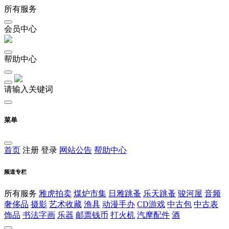
所有服务
会员中心
帮助中心
请输入关键词
菜单
首页
注册
登录
网站公告
帮助中心
频道专栏
所有服务
雅虎拍卖
煤炉市集
日雅跳蚤
乐天跳蚤
骏河屋
音频
奢侈品
摄影
艺术收藏
渔具
动漫手办
CD游戏
中古包
中古表
饰品
书法字画
乐器
邮票钱币
打火机
汽摩配件
酒