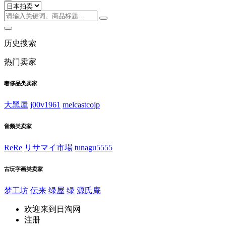
历史搜索
热门卖家
奢侈品类卖家
大黑屋
j00v1961
melcastcojp
音频类卖家
ReRe
リサマイ市場
tunagu5555
古玩字画类卖家
梦工坊
伝来
绿屋
绿
源氏庵
欢迎来到日淘网
注册