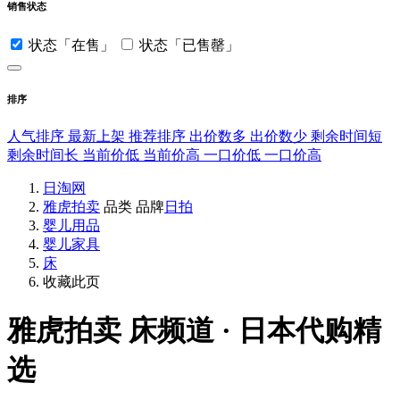
销售状态
状态「在售」
状态「已售罄」
排序
人气排序
最新上架
推荐排序
出价数多
出价数少
剩余时间短
剩余时间长
当前价低
当前价高
一口价低
一口价高
日淘网
雅虎拍卖
品类
品牌
日拍
婴儿用品
婴儿家具
床
收藏此页
雅虎拍卖
床频道 · 日本代购精
选