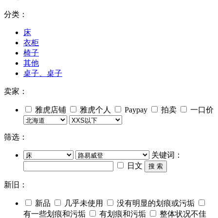
分类：
床
衣柜
椅子
其他
桌子、桌子
卖家：
雅虎店铺
雅虎个人
Paypay
拍卖
一口价
筛选：
关键词：
日文
搜 索
新旧：
新品
几乎未使用
没有明显的划痕或污垢
有一些划痕和污垢
有划痕和污垢
整体状况不佳