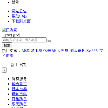
登录
网站公告
帮助中心
下载到桌面
搜索
热门卖家：
绿屋
梦工坊
伝来
绿
大黑屋
源氏庵
ReRe
リサマ
イ市場
新手上路
‹
所有服务
聚合首页
日本拍卖
煤炉市集
日雅跳蚤
乐天跳蚤