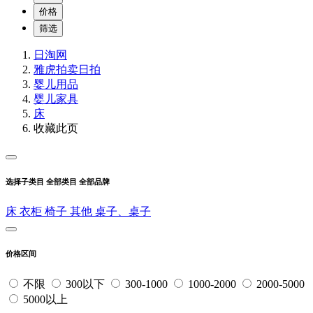
价格
筛选
日淘网
雅虎拍卖
日拍
婴儿用品
婴儿家具
床
收藏此页
选择子类目
全部类目
全部品牌
床
衣柜
椅子
其他
桌子、桌子
价格区间
不限
300以下
300-1000
1000-2000
2000-5000
5000以上