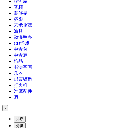
骏河屋
音频
奢侈品
摄影
艺术收藏
渔具
动漫手办
CD游戏
中古包
中古表
饰品
书法字画
乐器
邮票钱币
打火机
汽摩配件
酒
›
排序
分类