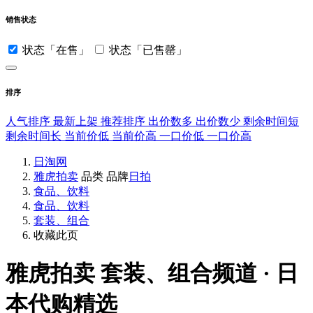
销售状态
状态「在售」
状态「已售罄」
排序
人气排序
最新上架
推荐排序
出价数多
出价数少
剩余时间短
剩余时间长
当前价低
当前价高
一口价低
一口价高
日淘网
雅虎拍卖
品类
品牌
日拍
食品、饮料
食品、饮料
套装、组合
收藏此页
雅虎拍卖
套装、组合频道 · 日
本代购精选