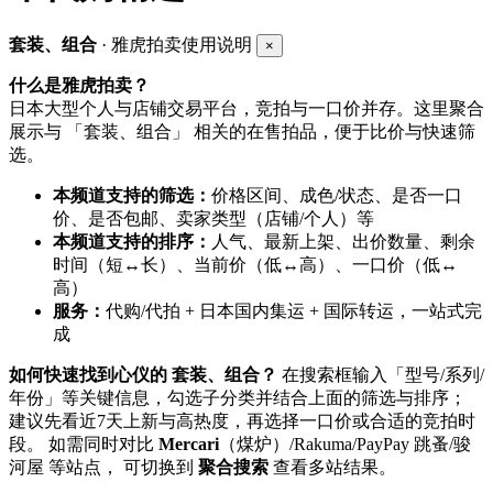
套装、组合
· 雅虎拍卖使用说明
×
什么是雅虎拍卖？
日本大型个人与店铺交易平台，竞拍与一口价并存。这里聚合
展示与 「套装、组合」 相关的在售拍品，便于比价与快速筛
选。
本频道支持的筛选：
价格区间、成色/状态、是否一口
价、是否包邮、卖家类型（店铺/个人）等
本频道支持的排序：
人气、最新上架、出价数量、剩余
时间（短↔长）、当前价（低↔高）、一口价（低↔
高）
服务：
代购/代拍 + 日本国内集运 + 国际转运，一站式完
成
如何快速找到心仪的 套装、组合？
在搜索框输入「型号/系列/
年份」等关键信息，勾选子分类并结合上面的筛选与排序；
建议先看近7天上新与高热度，再选择一口价或合适的竞拍时
段。 如需同时对比
Mercari
（煤炉）/Rakuma/PayPay 跳蚤/骏
河屋 等站点， 可切换到
聚合搜索
查看多站结果。