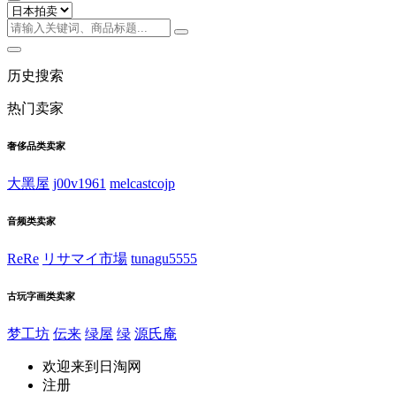
历史搜索
热门卖家
奢侈品类卖家
大黑屋
j00v1961
melcastcojp
音频类卖家
ReRe
リサマイ市場
tunagu5555
古玩字画类卖家
梦工坊
伝来
绿屋
绿
源氏庵
欢迎来到日淘网
注册