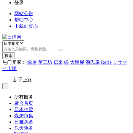
登录
网站公告
帮助中心
下载到桌面
搜索
热门卖家：
绿屋
梦工坊
伝来
绿
大黑屋
源氏庵
ReRe
リサマ
イ市場
新手上路
‹
所有服务
聚合首页
日本拍卖
煤炉市集
日雅跳蚤
乐天跳蚤