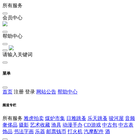
所有服务
会员中心
帮助中心
请输入关键词
菜单
首页
注册
登录
网站公告
帮助中心
频道专栏
所有服务
雅虎拍卖
煤炉市集
日雅跳蚤
乐天跳蚤
骏河屋
音频
奢侈品
摄影
艺术收藏
渔具
动漫手办
CD游戏
中古包
中古表
饰品
书法字画
乐器
邮票钱币
打火机
汽摩配件
酒