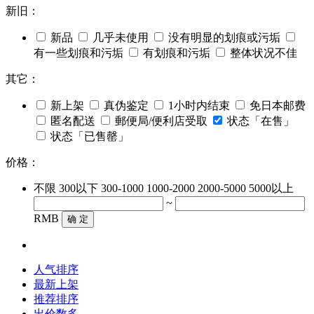
新旧：
新品
几乎未使用
没有明显的划痕或污垢
有一些划痕和污垢
有划痕和污垢
整体状况不佳
其它：
新上架
真伪鉴定
1小时内结束
免日本邮费
匿名配送
郵便局/便利店受取
状态「在售」
状态「已售罄」
价格：
不限
300以下
300-1000
1000-2000
2000-5000
5000以上
~
RMB
确 定
人气排序
最新上架
推荐排序
出价数多