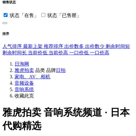
销售状态
状态「在售」
状态「已售罄」
排序
人气排序
最新上架
推荐排序
出价数多
出价数少
剩余时间短
剩余时间长
当前价低
当前价高
一口价低
一口价高
日淘网
雅虎拍卖
品类
品牌
日拍
家电、AV、相机
音频设备
音响系统
收藏此页
雅虎拍卖
音响系统频道 · 日本
代购精选