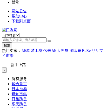
登录
网站公告
帮助中心
下载到桌面
搜索
热门卖家：
绿屋
梦工坊
伝来
绿
大黑屋
源氏庵
ReRe
リサマ
イ市場
新手上路
‹
所有服务
聚合首页
日本拍卖
煤炉市集
日雅跳蚤
乐天跳蚤