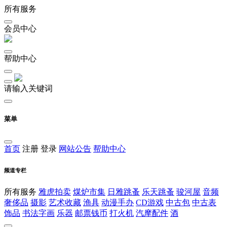
所有服务
会员中心
帮助中心
请输入关键词
菜单
首页
注册
登录
网站公告
帮助中心
频道专栏
所有服务
雅虎拍卖
煤炉市集
日雅跳蚤
乐天跳蚤
骏河屋
音频
奢侈品
摄影
艺术收藏
渔具
动漫手办
CD游戏
中古包
中古表
饰品
书法字画
乐器
邮票钱币
打火机
汽摩配件
酒