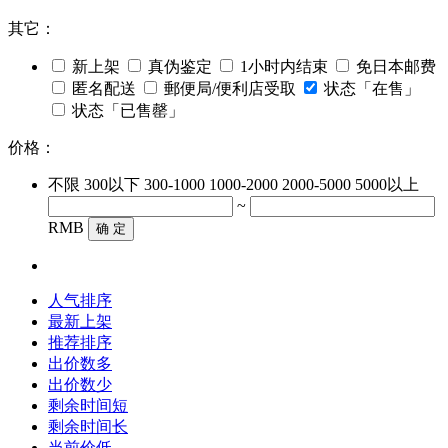
其它：
新上架
真伪鉴定
1小时内结束
免日本邮费
匿名配送
郵便局/便利店受取
状态「在售」
状态「已售罄」
价格：
不限
300以下
300-1000
1000-2000
2000-5000
5000以上
~
RMB
确 定
人气排序
最新上架
推荐排序
出价数多
出价数少
剩余时间短
剩余时间长
当前价低