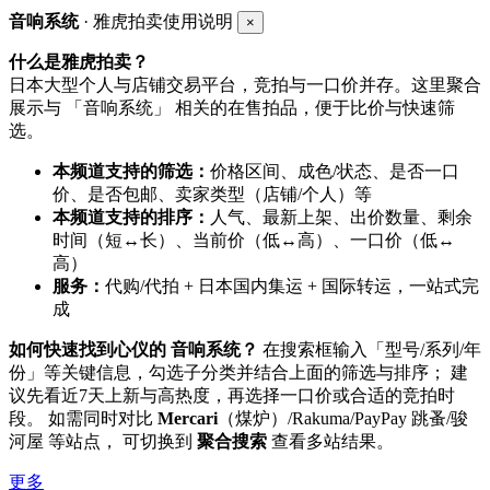
音响系统
· 雅虎拍卖使用说明
×
什么是雅虎拍卖？
日本大型个人与店铺交易平台，竞拍与一口价并存。这里聚合
展示与 「音响系统」 相关的在售拍品，便于比价与快速筛
选。
本频道支持的筛选：
价格区间、成色/状态、是否一口
价、是否包邮、卖家类型（店铺/个人）等
本频道支持的排序：
人气、最新上架、出价数量、剩余
时间（短↔长）、当前价（低↔高）、一口价（低↔
高）
服务：
代购/代拍 + 日本国内集运 + 国际转运，一站式完
成
如何快速找到心仪的 音响系统？
在搜索框输入「型号/系列/年
份」等关键信息，勾选子分类并结合上面的筛选与排序； 建
议先看近7天上新与高热度，再选择一口价或合适的竞拍时
段。 如需同时对比
Mercari
（煤炉）/Rakuma/PayPay 跳蚤/骏
河屋 等站点， 可切换到
聚合搜索
查看多站结果。
更多