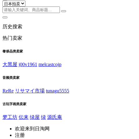
历史搜索
热门卖家
奢侈品类卖家
大黑屋
j00v1961
melcastcojp
音频类卖家
ReRe
リサマイ市場
tunagu5555
古玩字画类卖家
梦工坊
伝来
绿屋
绿
源氏庵
欢迎来到日淘网
注册