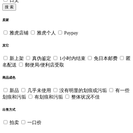
日文
搜 索
卖家
雅虎店铺
雅虎个人
Paypay
其它
新上架
真伪鉴定
1小时内结束
免日本邮费
匿
名配送
郵便局/便利店受取
商品成色
新品
几乎未使用
没有明显的划痕或污垢
有一些
划痕和污垢
有划痕和污垢
整体状况不佳
出售方式
拍卖
一口价