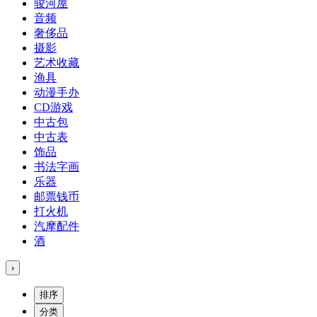
骏河屋
音频
奢侈品
摄影
艺术收藏
渔具
动漫手办
CD游戏
中古包
中古表
饰品
书法字画
乐器
邮票钱币
打火机
汽摩配件
酒
›
排序
分类