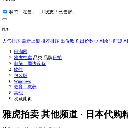
状态「在售」
状态「已售罄」
排序
人气排序
最新上架
推荐排序
出价数多
出价数少
剩余时间短
日淘网
雅虎拍卖
品类
品牌
日拍
电脑、周边设备
软件
包装版
Windows
教育、教养
其他
收藏此页
雅虎拍卖
其他频道 · 日本代购