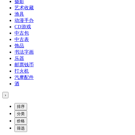
摄影
艺术收藏
渔具
动漫手办
CD游戏
中古包
中古表
饰品
书法字画
乐器
邮票钱币
打火机
汽摩配件
酒
›
排序
分类
价格
筛选