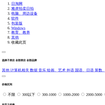
日淘网
雅虎拍卖
日拍
电脑、周边设备
软件
包装版
Windows
教育、教养
其他
收藏此页
选择子类目
全部类目
全部品牌
其他
计算机相关
数据
音乐
绘画、艺术
外语
国语、日语
算数
价格区间
不限
300以下
300-1000
1000-2000
2000-5000
自定义价格