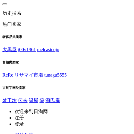
历史搜索
热门卖家
奢侈品类卖家
大黑屋
j00v1961
melcastcojp
音频类卖家
ReRe
リサマイ市場
tunagu5555
古玩字画类卖家
梦工坊
伝来
绿屋
绿
源氏庵
欢迎来到日淘网
注册
登录