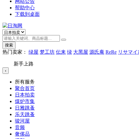
网站公告
帮助中心
下载到桌面
搜索
热门卖家：
绿屋
梦工坊
伝来
绿
大黑屋
源氏庵
ReRe
リサマイ
新手上路
‹
所有服务
聚合首页
日本拍卖
煤炉市集
日雅跳蚤
乐天跳蚤
骏河屋
音频
奢侈品