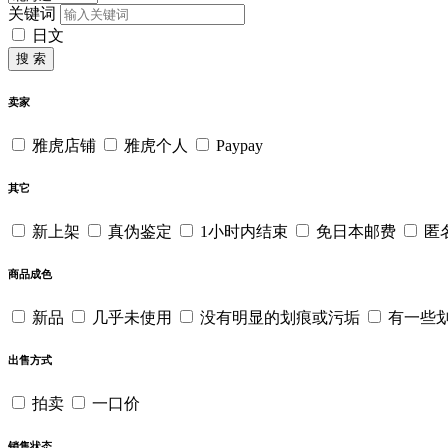
关键词
日文
搜 索
卖家
雅虎店铺
雅虎个人
Paypay
其它
新上架
真伪鉴定
1小时内结束
免日本邮费
匿
商品成色
新品
几乎未使用
没有明显的划痕或污垢
有一些
出售方式
拍卖
一口价
销售状态