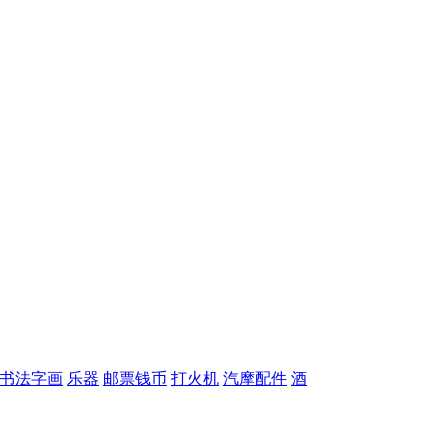
书法字画
乐器
邮票钱币
打火机
汽摩配件
酒