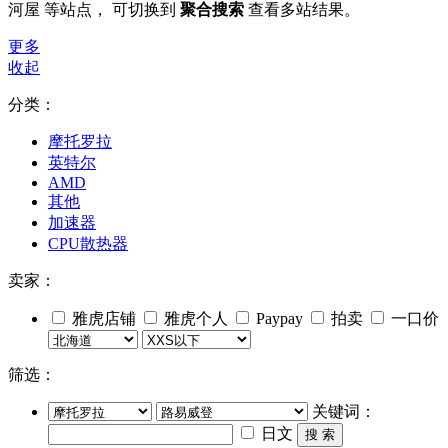
河屋 等站点， 可切换到
聚合搜索
查看多站结果。
更多
收起
分类：
摩托罗拉
英特尔
AMD
其他
加速器
CPU散热器
卖家：
雅虎店铺
雅虎个人
Paypay
拍卖
一口价
筛选：
关键词：
日文
搜 索