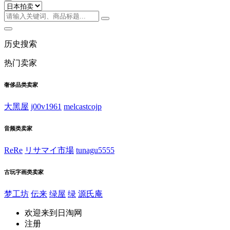
历史搜索
热门卖家
奢侈品类卖家
大黑屋
j00v1961
melcastcojp
音频类卖家
ReRe
リサマイ市場
tunagu5555
古玩字画类卖家
梦工坊
伝来
绿屋
绿
源氏庵
欢迎来到日淘网
注册