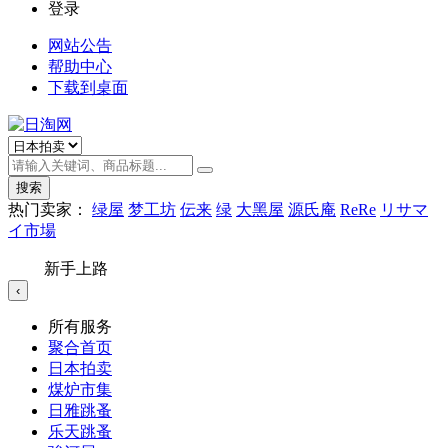
登录
网站公告
帮助中心
下载到桌面
搜索
热门卖家：
绿屋
梦工坊
伝来
绿
大黑屋
源氏庵
ReRe
リサマ
イ市場
新手上路
‹
所有服务
聚合首页
日本拍卖
煤炉市集
日雅跳蚤
乐天跳蚤