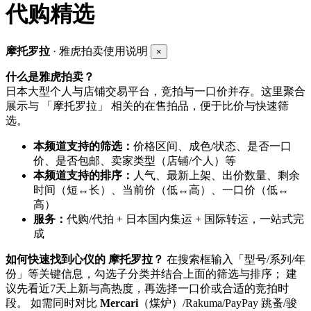
代购精选
摩托罗拉
· 雅虎拍卖使用说明
×
什么是雅虎拍卖？
日本大型个人与店铺交易平台，竞拍与一口价并存。这里聚合
展示与 「摩托罗拉」 相关的在售拍品，便于比价与快速筛
选。
本频道支持的筛选：
价格区间、成色/状态、是否一口
价、是否包邮、卖家类型（店铺/个人）等
本频道支持的排序：
人气、最新上架、出价数量、剩余
时间（短↔长）、当前价（低↔高）、一口价（低↔
高）
服务：
代购/代拍 + 日本国内集运 + 国际转运，一站式完
成
如何快速找到心仪的 摩托罗拉？
在搜索框输入「型号/系列/年
份」等关键信息，勾选子分类并结合上面的筛选与排序； 建
议先看近7天上新与高热度，再选择一口价或合适的竞拍时
段。 如需同时对比
Mercari
（煤炉）/Rakuma/PayPay 跳蚤/骏