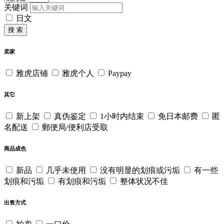
关键词
日文
搜 索
卖家
雅虎店铺
雅虎个人
Paypay
其它
新上架
真伪鉴定
1小时内结束
免日本邮费
匿
名配送
郵便局/便利店受取
商品成色
新品
几乎未使用
没有明显的划痕或污垢
有一些
划痕和污垢
有划痕和污垢
整体状况不佳
出售方式