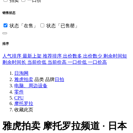
拍卖
一口价
销售状态
状态「在售」
状态「已售罄」
排序
人气排序
最新上架
推荐排序
出价数多
出价数少
剩余时间短
剩余时间长
当前价低
当前价高
一口价低
一口价高
日淘网
雅虎拍卖
品类
品牌
日拍
电脑、周边设备
零件
CPU
摩托罗拉
收藏此页
雅虎拍卖
摩托罗拉频道 · 日本