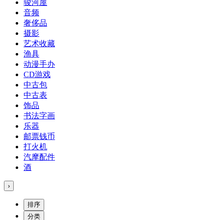
骏河屋
音频
奢侈品
摄影
艺术收藏
渔具
动漫手办
CD游戏
中古包
中古表
饰品
书法字画
乐器
邮票钱币
打火机
汽摩配件
酒
›
排序
分类