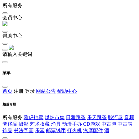
所有服务
会员中心
帮助中心
请输入关键词
菜单
首页
注册
登录
网站公告
帮助中心
频道专栏
所有服务
雅虎拍卖
煤炉市集
日雅跳蚤
乐天跳蚤
骏河屋
音频
奢侈品
摄影
艺术收藏
渔具
动漫手办
CD游戏
中古包
中古表
饰品
书法字画
乐器
邮票钱币
打火机
汽摩配件
酒