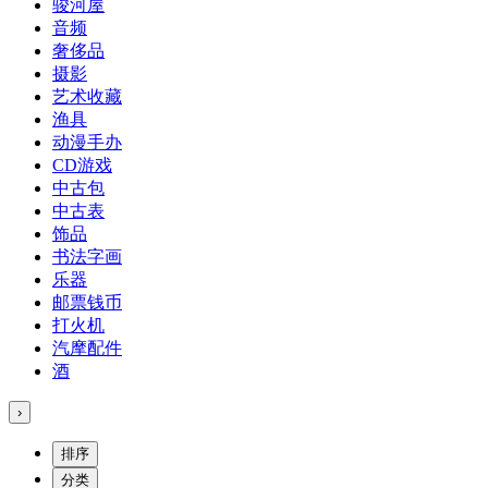
骏河屋
音频
奢侈品
摄影
艺术收藏
渔具
动漫手办
CD游戏
中古包
中古表
饰品
书法字画
乐器
邮票钱币
打火机
汽摩配件
酒
›
排序
分类