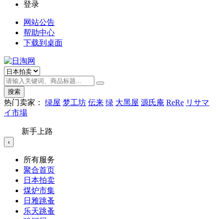
登录
网站公告
帮助中心
下载到桌面
搜索
热门卖家：
绿屋
梦工坊
伝来
绿
大黑屋
源氏庵
ReRe
リサマ
イ市場
新手上路
‹
所有服务
聚合首页
日本拍卖
煤炉市集
日雅跳蚤
乐天跳蚤