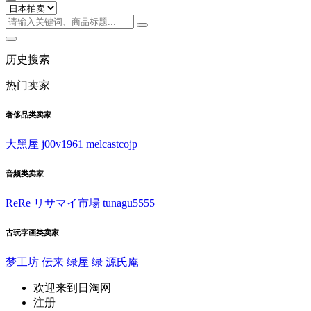
历史搜索
热门卖家
奢侈品类卖家
大黑屋
j00v1961
melcastcojp
音频类卖家
ReRe
リサマイ市場
tunagu5555
古玩字画类卖家
梦工坊
伝来
绿屋
绿
源氏庵
欢迎来到日淘网
注册