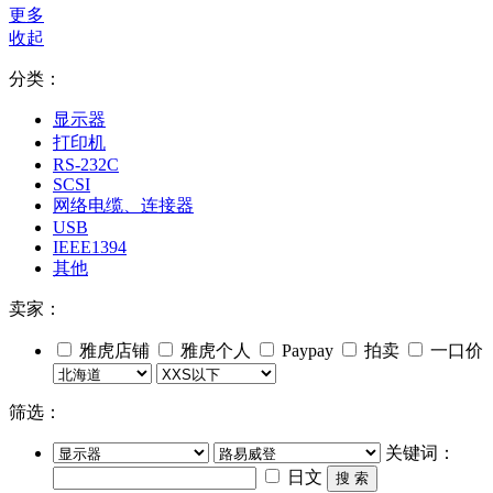
更多
收起
分类：
显示器
打印机
RS-232C
SCSI
网络电缆、连接器
USB
IEEE1394
其他
卖家：
雅虎店铺
雅虎个人
Paypay
拍卖
一口价
筛选：
关键词：
日文
搜 索