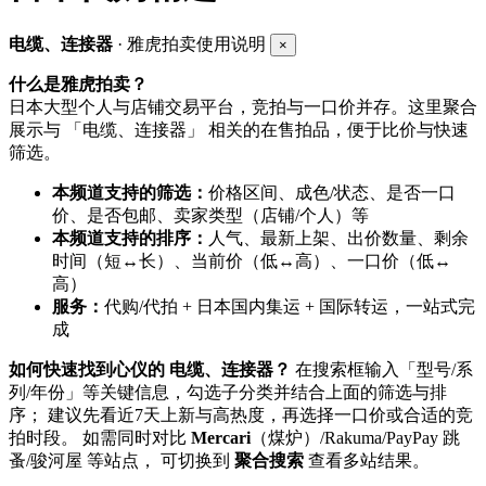
电缆、连接器
· 雅虎拍卖使用说明
×
什么是雅虎拍卖？
日本大型个人与店铺交易平台，竞拍与一口价并存。这里聚合
展示与 「电缆、连接器」 相关的在售拍品，便于比价与快速
筛选。
本频道支持的筛选：
价格区间、成色/状态、是否一口
价、是否包邮、卖家类型（店铺/个人）等
本频道支持的排序：
人气、最新上架、出价数量、剩余
时间（短↔长）、当前价（低↔高）、一口价（低↔
高）
服务：
代购/代拍 + 日本国内集运 + 国际转运，一站式完
成
如何快速找到心仪的 电缆、连接器？
在搜索框输入「型号/系
列/年份」等关键信息，勾选子分类并结合上面的筛选与排
序； 建议先看近7天上新与高热度，再选择一口价或合适的竞
拍时段。 如需同时对比
Mercari
（煤炉）/Rakuma/PayPay 跳
蚤/骏河屋 等站点， 可切换到
聚合搜索
查看多站结果。