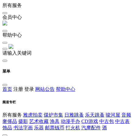
所有服务
会员中心
帮助中心
请输入关键词
菜单
首页
注册
登录
网站公告
帮助中心
频道专栏
所有服务
雅虎拍卖
煤炉市集
日雅跳蚤
乐天跳蚤
骏河屋
音频
奢侈品
摄影
艺术收藏
渔具
动漫手办
CD游戏
中古包
中古表
饰品
书法字画
乐器
邮票钱币
打火机
汽摩配件
酒