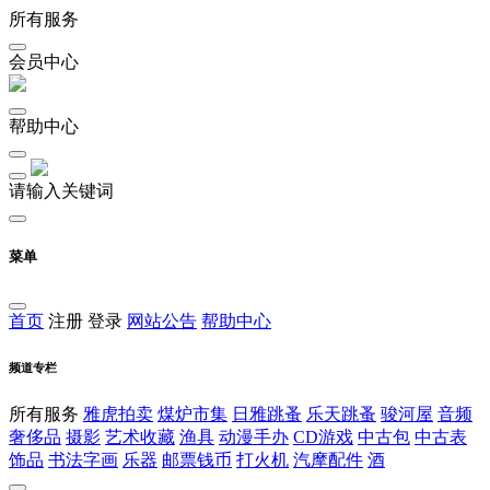
所有服务
会员中心
帮助中心
请输入关键词
菜单
首页
注册
登录
网站公告
帮助中心
频道专栏
所有服务
雅虎拍卖
煤炉市集
日雅跳蚤
乐天跳蚤
骏河屋
音频
奢侈品
摄影
艺术收藏
渔具
动漫手办
CD游戏
中古包
中古表
饰品
书法字画
乐器
邮票钱币
打火机
汽摩配件
酒