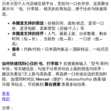
日本大型个人与店铺交易平台，竞拍与一口价并存。这里聚合
展示与 「包、行李箱」 相关的在售拍品，便于比价与快速筛
选。
本频道支持的筛选：
价格区间、成色/状态、是否一口
价、是否包邮、卖家类型（店铺/个人）等
本频道支持的排序：
人气、最新上架、出价数量、剩余
时间（短↔长）、当前价（低↔高）、一口价（低↔
高）
服务：
代购/代拍 + 日本国内集运 + 国际转运，一站式完
成
如何快速找到心仪的 包、行李箱？
在搜索框输入「型号/系列/
年份」等关键信息，勾选子分类并结合上面的筛选与排序；
建议先看近7天上新与高热度，再选择一口价或合适的竞拍时
段。 如需同时对比
Mercari
（煤炉）/Rakuma/PayPay 跳蚤/骏
河屋 等站点， 可切换到
聚合搜索
查看多站结果。
更多
收起
分类：