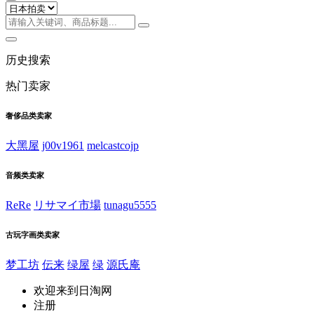
历史搜索
热门卖家
奢侈品类卖家
大黑屋
j00v1961
melcastcojp
音频类卖家
ReRe
リサマイ市場
tunagu5555
古玩字画类卖家
梦工坊
伝来
绿屋
绿
源氏庵
欢迎来到日淘网
注册