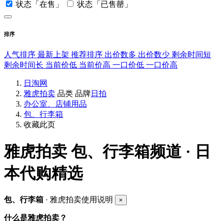
状态「在售」
状态「已售罄」
排序
人气排序
最新上架
推荐排序
出价数多
出价数少
剩余时间短
剩余时间长
当前价低
当前价高
一口价低
一口价高
日淘网
雅虎拍卖
品类
品牌
日拍
办公室、店铺用品
包、行李箱
收藏此页
雅虎拍卖
包、行李箱频道 · 日
本代购精选
包、行李箱
· 雅虎拍卖使用说明
×
什么是雅虎拍卖？