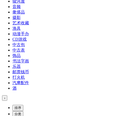
骏河屋
音频
奢侈品
摄影
艺术收藏
渔具
动漫手办
CD游戏
中古包
中古表
饰品
书法字画
乐器
邮票钱币
打火机
汽摩配件
酒
›
排序
分类