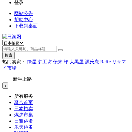
登录
网站公告
帮助中心
下载到桌面
搜索
热门卖家：
绿屋
梦工坊
伝来
绿
大黑屋
源氏庵
ReRe
リサマ
イ市場
新手上路
‹
所有服务
聚合首页
日本拍卖
煤炉市集
日雅跳蚤
乐天跳蚤