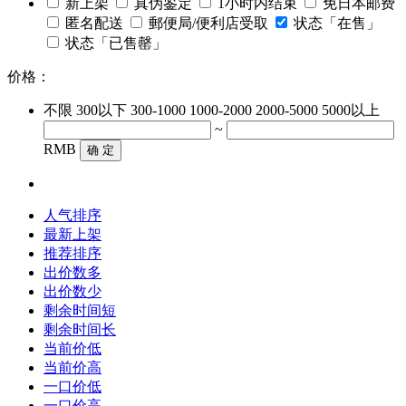
新上架
真伪鉴定
1小时内结束
免日本邮费
匿名配送
郵便局/便利店受取
状态「在售」
状态「已售罄」
价格：
不限
300以下
300-1000
1000-2000
2000-5000
5000以上
~
RMB
确 定
人气排序
最新上架
推荐排序
出价数多
出价数少
剩余时间短
剩余时间长
当前价低
当前价高
一口价低
一口价高