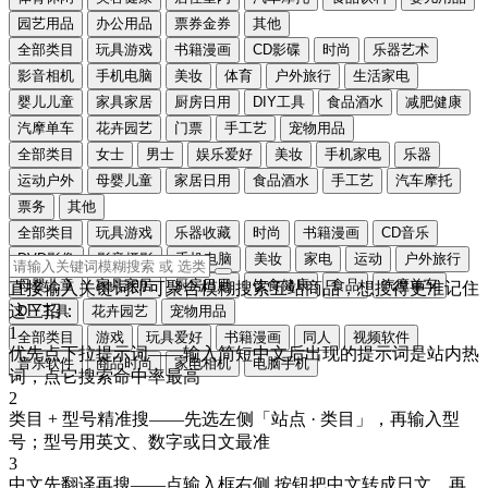
园艺用品
办公用品
票券金券
其他
全部类目
玩具游戏
书籍漫画
CD影碟
时尚
乐器艺术
影音相机
手机电脑
美妆
体育
户外旅行
生活家电
婴儿儿童
家具家居
厨房日用
DIY工具
食品酒水
减肥健康
汽摩单车
花卉园艺
门票
手工艺
宠物用品
全部类目
女士
男士
娱乐爱好
美妆
手机家电
乐器
运动户外
母婴儿童
家居日用
食品酒水
手工艺
汽车摩托
票务
其他
全部类目
玩具游戏
乐器收藏
时尚
书籍漫画
CD音乐
DVD影像
影音摄影
手机电脑
美妆
家电
运动
户外旅行
母婴儿童
家具家居
厨房日用
饮食健康
食品
汽摩单车
直接输入关键词即可聚合模糊搜索五站商品，想搜得更准记住
这三招：
DIY工具
花卉园艺
宠物用品
1
全部类目
游戏
玩具爱好
书籍漫画
同人
视频软件
优先点下拉提示词
——输入简短中文后出现的提示词是站内热
音乐软件
商品时尚
家电相机
电脑手机
词，点它搜索命中率最高
2
类目 + 型号精准搜
——先选左侧「站点 · 类目」，再输入型
号；型号用
英文、数字或日文
最准
3
中文先翻译再搜
——点输入框右侧
按钮把中文转成
日文
，再