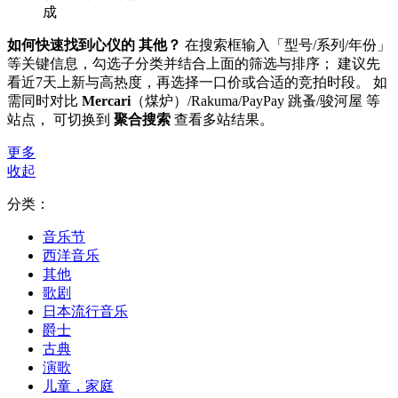
成
如何快速找到心仪的 其他？
在搜索框输入「型号/系列/年份」
等关键信息，勾选子分类并结合上面的筛选与排序； 建议先
看近7天上新与高热度，再选择一口价或合适的竞拍时段。 如
需同时对比
Mercari
（煤炉）/Rakuma/PayPay 跳蚤/骏河屋 等
站点， 可切换到
聚合搜索
查看多站结果。
更多
收起
分类：
音乐节
西洋音乐
其他
歌剧
日本流行音乐
爵士
古典
演歌
儿童，家庭