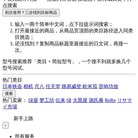
点搜索
初次使用？三步找到目标商品
输入一两个简单中文词，点
下拉提示词
搜索；
打开最接近的商品，从商品页顶部的
类目路径
进入同类
目挑选；
还没找到？复制商品标题里最接近的
日文词
，再搜一
次。
型号搜索推荐「类目 + 简短型号」，一个搜不到就多换几个
型号词试。
热门类目
日本铁壶
相机
尺八
任天堂
路易威登
欧米茄
音响功放
搜索
热门卖家：
绿屋
梦工坊
伝来
绿
大黑屋
源氏庵
ReRe
リサマ
イ市場
新手上路
‹
所有服务