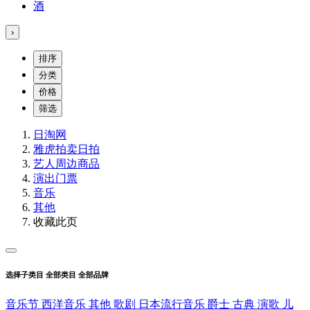
酒
›
排序
分类
价格
筛选
日淘网
雅虎拍卖
日拍
艺人周边商品
演出门票
音乐
其他
收藏此页
选择子类目
全部类目
全部品牌
音乐节
西洋音乐
其他
歌剧
日本流行音乐
爵士
古典
演歌
儿