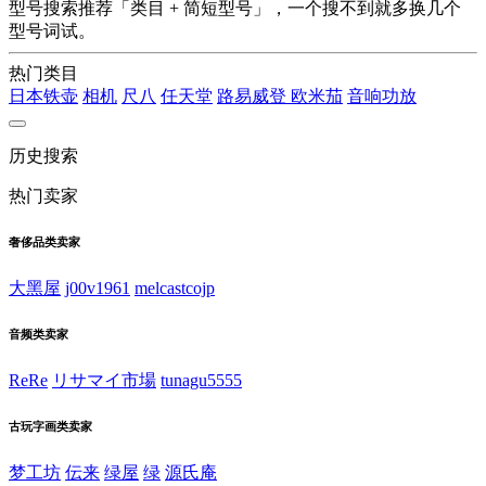
型号搜索推荐「类目 + 简短型号」，一个搜不到就多换几个
型号词试。
热门类目
日本铁壶
相机
尺八
任天堂
路易威登
欧米茄
音响功放
历史搜索
热门卖家
奢侈品类卖家
大黑屋
j00v1961
melcastcojp
音频类卖家
ReRe
リサマイ市場
tunagu5555
古玩字画类卖家
梦工坊
伝来
绿屋
绿
源氏庵