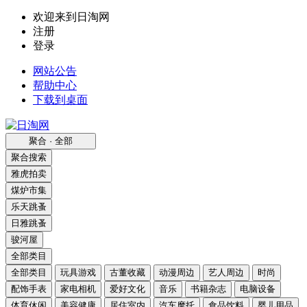
欢迎来到日淘网
注册
登录
网站公告
帮助中心
下载到桌面
聚合 · 全部
聚合搜索
雅虎拍卖
煤炉市集
乐天跳蚤
日雅跳蚤
骏河屋
全部类目
全部类目
玩具游戏
古董收藏
动漫周边
艺人周边
时尚
配饰手表
家电相机
爱好文化
音乐
书籍杂志
电脑设备
体育休闲
美容健康
居住室内
汽车摩托
食品饮料
婴儿用品