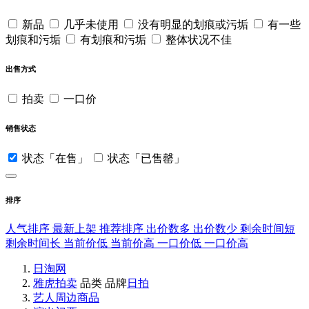
新品
几乎未使用
没有明显的划痕或污垢
有一些
划痕和污垢
有划痕和污垢
整体状况不佳
出售方式
拍卖
一口价
销售状态
状态「在售」
状态「已售罄」
排序
人气排序
最新上架
推荐排序
出价数多
出价数少
剩余时间短
剩余时间长
当前价低
当前价高
一口价低
一口价高
日淘网
雅虎拍卖
品类
品牌
日拍
艺人周边商品