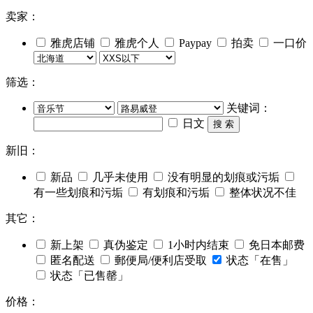
卖家：
雅虎店铺
雅虎个人
Paypay
拍卖
一口价
筛选：
关键词：
日文
搜 索
新旧：
新品
几乎未使用
没有明显的划痕或污垢
有一些划痕和污垢
有划痕和污垢
整体状况不佳
其它：
新上架
真伪鉴定
1小时内结束
免日本邮费
匿名配送
郵便局/便利店受取
状态「在售」
状态「已售罄」
价格：