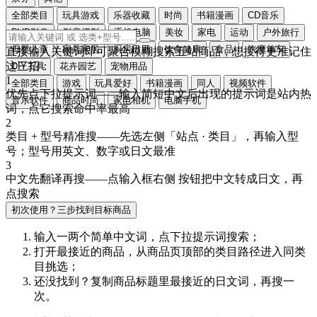
全部类目
玩具游戏
乐器收藏
时尚
书籍漫画
CD音乐
DVD影像
影音摄影
手机电脑
美妆
家电
运动
户外旅行
母婴儿童
家具家居
厨房日用
饮食健康
食品
汽摩单车
直接输入关键词即可聚合模糊搜索五站商品，想搜得更准记住
这三招：
DIY工具
花卉园艺
宠物用品
1
全部类目
游戏
玩具爱好
书籍漫画
同人
视频软件
优先点下拉提示词
——输入简短中文后出现的提示词是站内热
音乐软件
商品时尚
家电相机
电脑手机
词，点它搜索命中率最高
2
类目 + 型号精准搜
——先选左侧「站点 · 类目」，再输入型
号；型号用
英文、数字或日文
最准
3
中文先翻译再搜
——点输入框右侧
按钮把中文转成
日文
，再
点搜索
初次使用？三步找到目标商品
输入一两个简单中文词，点
下拉提示词
搜索；
打开最接近的商品，从商品页顶部的
类目路径
进入同类
目挑选；
还没找到？复制商品标题里最接近的
日文词
，再搜一
次。