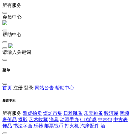
所有服务
会员中心
帮助中心
请输入关键词
菜单
首页
注册
登录
网站公告
帮助中心
频道专栏
所有服务
雅虎拍卖
煤炉市集
日雅跳蚤
乐天跳蚤
骏河屋
音频
奢侈品
摄影
艺术收藏
渔具
动漫手办
CD游戏
中古包
中古表
饰品
书法字画
乐器
邮票钱币
打火机
汽摩配件
酒