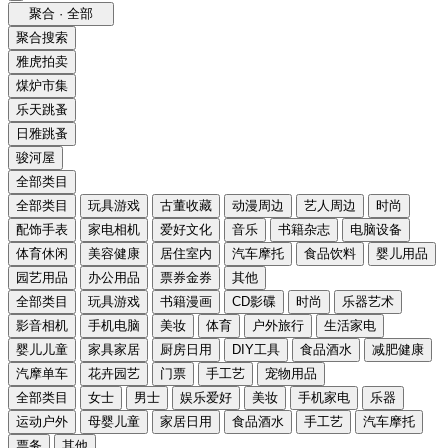
聚合 · 全部
聚合搜索
雅虎拍卖
煤炉市集
乐天跳蚤
日雅跳蚤
骏河屋
全部类目
全部类目
玩具游戏
古董收藏
动漫周边
艺人周边
时尚
配饰手表
家电相机
爱好文化
音乐
书籍杂志
电脑设备
体育休闲
美容健康
居住室内
汽车摩托
食品饮料
婴儿用品
园艺用品
办公用品
票券金券
其他
全部类目
玩具游戏
书籍漫画
CD影碟
时尚
乐器艺术
影音相机
手机电脑
美妆
体育
户外旅行
生活家电
婴儿儿童
家具家居
厨房日用
DIY工具
食品酒水
减肥健康
汽摩单车
花卉园艺
门票
手工艺
宠物用品
全部类目
女士
男士
娱乐爱好
美妆
手机家电
乐器
运动户外
母婴儿童
家居日用
食品酒水
手工艺
汽车摩托
票务
其他