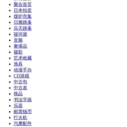
聚合首页
日本拍卖
煤炉市集
日雅跳蚤
乐天跳蚤
骏河屋
音频
奢侈品
摄影
艺术收藏
渔具
动漫手办
CD游戏
中古包
中古表
饰品
书法字画
乐器
邮票钱币
打火机
汽摩配件