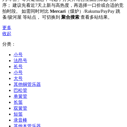
序； 建议先看近7天上新与高热度，再选择一口价或合适的竞
拍时段。 如需同时对比
Mercari
（煤炉）/Rakuma/PayPay 跳
蚤/骏河屋 等站点， 可切换到
聚合搜索
查看多站结果。
更多
收起
分类：
小号
法昂号
长号
小号
大号
其他铜管乐器
巴松管
单簧管
长笛
双簧管
短笛
录音棒
其他木管乐器