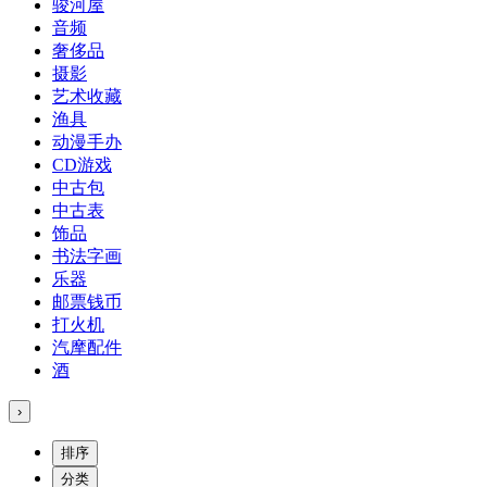
骏河屋
音频
奢侈品
摄影
艺术收藏
渔具
动漫手办
CD游戏
中古包
中古表
饰品
书法字画
乐器
邮票钱币
打火机
汽摩配件
酒
›
排序
分类