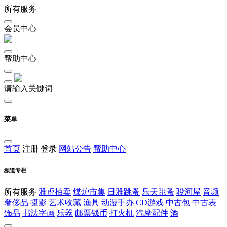
所有服务
会员中心
帮助中心
请输入关键词
菜单
首页
注册
登录
网站公告
帮助中心
频道专栏
所有服务
雅虎拍卖
煤炉市集
日雅跳蚤
乐天跳蚤
骏河屋
音频
奢侈品
摄影
艺术收藏
渔具
动漫手办
CD游戏
中古包
中古表
饰品
书法字画
乐器
邮票钱币
打火机
汽摩配件
酒