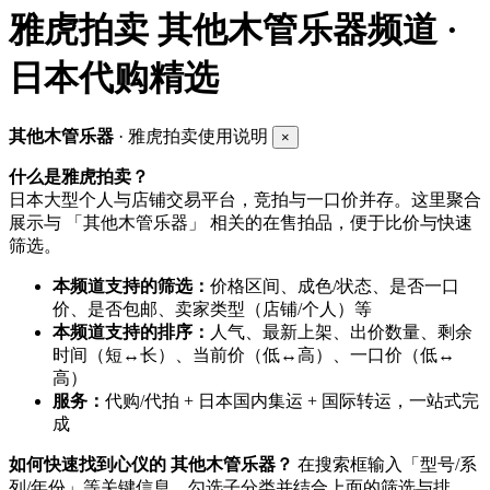
雅虎拍卖
其他木管乐器频道 ·
日本代购精选
其他木管乐器
· 雅虎拍卖使用说明
×
什么是雅虎拍卖？
日本大型个人与店铺交易平台，竞拍与一口价并存。这里聚合
展示与 「其他木管乐器」 相关的在售拍品，便于比价与快速
筛选。
本频道支持的筛选：
价格区间、成色/状态、是否一口
价、是否包邮、卖家类型（店铺/个人）等
本频道支持的排序：
人气、最新上架、出价数量、剩余
时间（短↔长）、当前价（低↔高）、一口价（低↔
高）
服务：
代购/代拍 + 日本国内集运 + 国际转运，一站式完
成
如何快速找到心仪的 其他木管乐器？
在搜索框输入「型号/系
列/年份」等关键信息，勾选子分类并结合上面的筛选与排