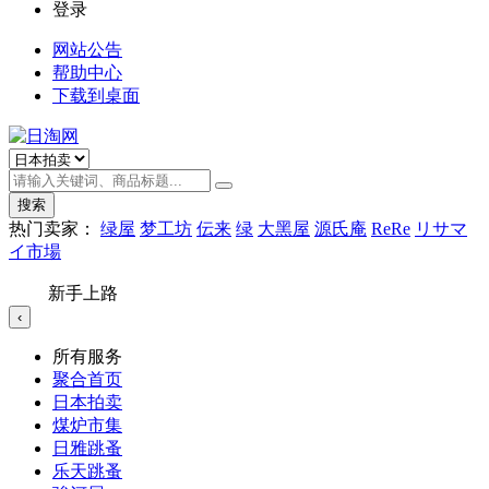
登录
网站公告
帮助中心
下载到桌面
搜索
热门卖家：
绿屋
梦工坊
伝来
绿
大黑屋
源氏庵
ReRe
リサマ
イ市場
新手上路
‹
所有服务
聚合首页
日本拍卖
煤炉市集
日雅跳蚤
乐天跳蚤