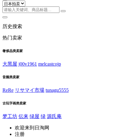
历史搜索
热门卖家
奢侈品类卖家
大黑屋
j00v1961
melcastcojp
音频类卖家
ReRe
リサマイ市場
tunagu5555
古玩字画类卖家
梦工坊
伝来
绿屋
绿
源氏庵
欢迎来到日淘网
注册