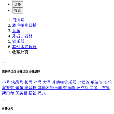
价格
筛选
日淘网
雅虎拍卖
日拍
音乐
乐器、器材
管乐器
其他木管乐器
收藏此页
选择子类目
全部类目
全部品牌
小号
法昂号
长号
小号
大号
其他铜管乐器
巴松管
单簧管
长笛
双簧管
短笛
录音棒
其他木管乐器
管乐曲
萨克斯
口琴、布鲁
斯口琴
优美管
横笛
尺八
价格区间