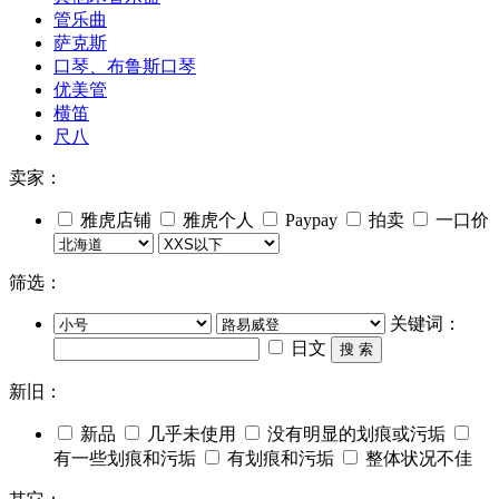
管乐曲
萨克斯
口琴、布鲁斯口琴
优美管
横笛
尺八
卖家：
雅虎店铺
雅虎个人
Paypay
拍卖
一口价
筛选：
关键词：
日文
搜 索
新旧：
新品
几乎未使用
没有明显的划痕或污垢
有一些划痕和污垢
有划痕和污垢
整体状况不佳