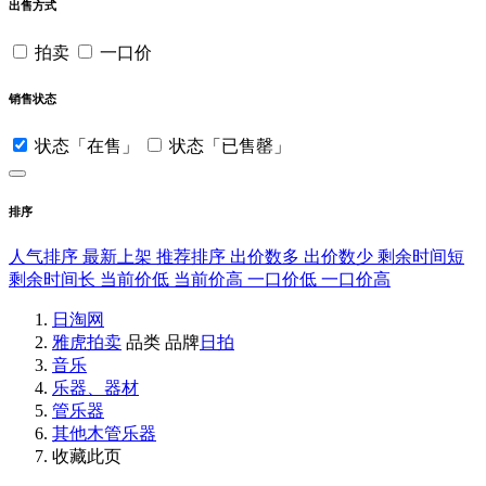
出售方式
拍卖
一口价
销售状态
状态「在售」
状态「已售罄」
排序
人气排序
最新上架
推荐排序
出价数多
出价数少
剩余时间短
剩余时间长
当前价低
当前价高
一口价低
一口价高
日淘网
雅虎拍卖
品类
品牌
日拍
音乐
乐器、器材
管乐器
其他木管乐器
收藏此页