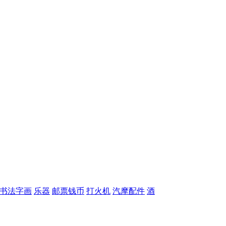
书法字画
乐器
邮票钱币
打火机
汽摩配件
酒