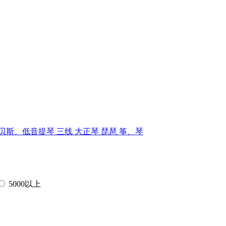
贝斯、低音提琴
三线
大正琴
琵琶
筝、琴
5000以上