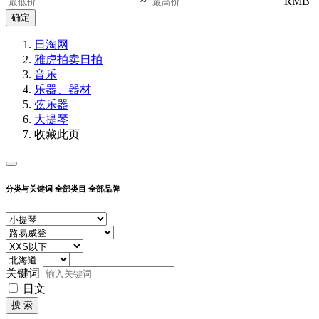
~
RMB
确定
日淘网
雅虎拍卖
日拍
音乐
乐器、器材
弦乐器
大提琴
收藏此页
分类与关键词
全部类目
全部品牌
关键词
日文
搜 索