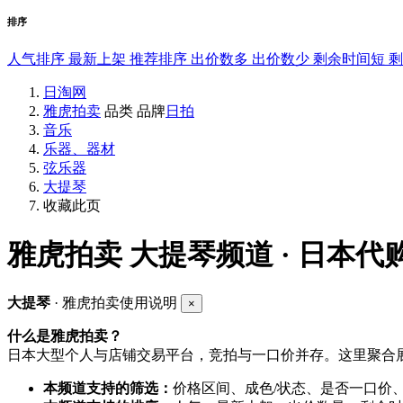
排序
人气排序
最新上架
推荐排序
出价数多
出价数少
剩余时间短
日淘网
雅虎拍卖
品类
品牌
日拍
音乐
乐器、器材
弦乐器
大提琴
收藏此页
雅虎拍卖
大提琴频道 · 日本代
大提琴
· 雅虎拍卖使用说明
×
什么是雅虎拍卖？
日本大型个人与店铺交易平台，竞拍与一口价并存。这里聚合展
本频道支持的筛选：
价格区间、成色/状态、是否一口价