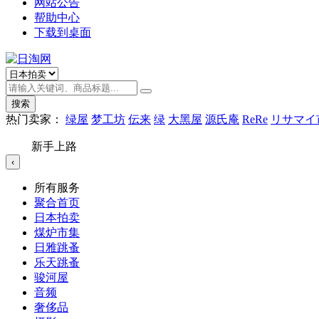
网站公告
帮助中心
下载到桌面
搜索
热门卖家：
绿屋
梦工坊
伝来
绿
大黑屋
源氏庵
ReRe
リサマイ
新手上路
‹
所有服务
聚合首页
日本拍卖
煤炉市集
日雅跳蚤
乐天跳蚤
骏河屋
音频
奢侈品