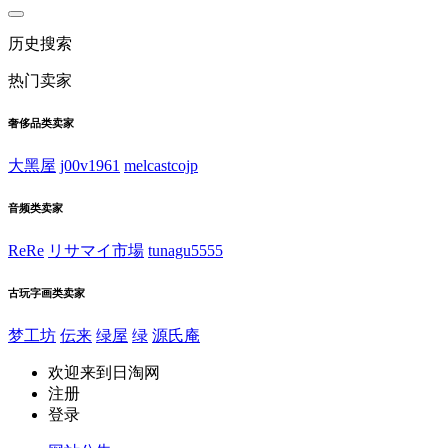
历史搜索
热门卖家
奢侈品类卖家
大黑屋
j00v1961
melcastcojp
音频类卖家
ReRe
リサマイ市場
tunagu5555
古玩字画类卖家
梦工坊
伝来
绿屋
绿
源氏庵
欢迎来到日淘网
注册
登录