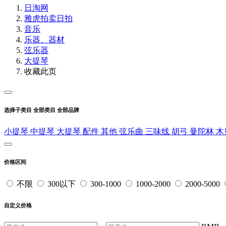
日淘网
雅虎拍卖
日拍
音乐
乐器、器材
弦乐器
大提琴
收藏此页
选择子类目
全部类目
全部品牌
小提琴
中提琴
大提琴
配件
其他
弦乐曲
三味线
胡弓
曼陀林
木
价格区间
不限
300以下
300-1000
1000-2000
2000-5000
自定义价格