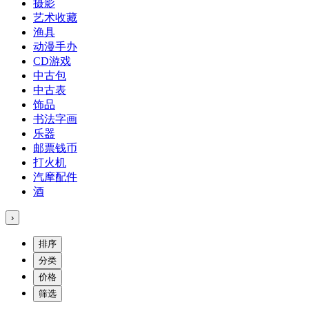
摄影
艺术收藏
渔具
动漫手办
CD游戏
中古包
中古表
饰品
书法字画
乐器
邮票钱币
打火机
汽摩配件
酒
›
排序
分类
价格
筛选