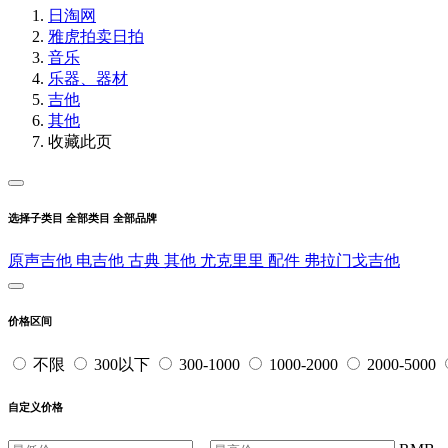
日淘网
雅虎拍卖
日拍
音乐
乐器、器材
吉他
其他
收藏此页
选择子类目
全部类目
全部品牌
原声吉他
电吉他
古典
其他
尤克里里
配件
弗拉门戈吉他
价格区间
不限
300以下
300-1000
1000-2000
2000-5000
自定义价格