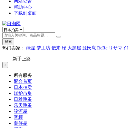
网站公告
帮助中心
下载到桌面
搜索
热门卖家：
绿屋
梦工坊
伝来
绿
大黑屋
源氏庵
ReRe
リサマイ
新手上路
‹
所有服务
聚合首页
日本拍卖
煤炉市集
日雅跳蚤
乐天跳蚤
骏河屋
音频
奢侈品