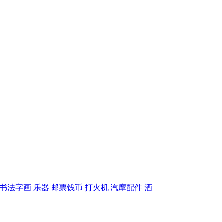
书法字画
乐器
邮票钱币
打火机
汽摩配件
酒