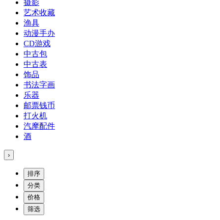
摄影
艺术收藏
渔具
动漫手办
CD游戏
中古包
中古表
饰品
书法字画
乐器
邮票钱币
打火机
汽摩配件
酒
›
排序
分类
价格
筛选