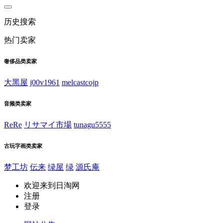
历史搜索
热门卖家
奢侈品类卖家
大黑屋
j00v1961
melcastcojp
音频类卖家
ReRe
リサマイ市場
tunagu5555
古玩字画类卖家
梦工坊
伝来
绿屋
绿
源氏庵
欢迎来到日淘网
注册
登录