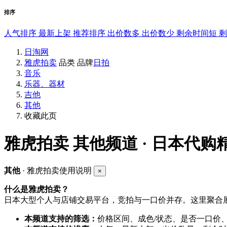
排序
人气排序
最新上架
推荐排序
出价数多
出价数少
剩余时间短
日淘网
雅虎拍卖
品类
品牌
日拍
音乐
乐器、器材
吉他
其他
收藏此页
雅虎拍卖
其他频道 · 日本代购
其他
· 雅虎拍卖使用说明
×
什么是雅虎拍卖？
日本大型个人与店铺交易平台，竞拍与一口价并存。这里聚合展
本频道支持的筛选：
价格区间、成色/状态、是否一口价