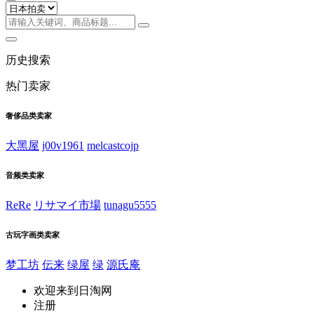
历史搜索
热门卖家
奢侈品类卖家
大黑屋
j00v1961
melcastcojp
音频类卖家
ReRe
リサマイ市場
tunagu5555
古玩字画类卖家
梦工坊
伝来
绿屋
绿
源氏庵
欢迎来到日淘网
注册