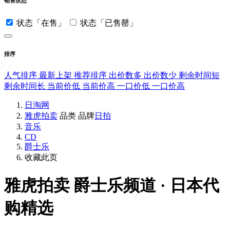
销售状态
状态「在售」
状态「已售罄」
排序
人气排序
最新上架
推荐排序
出价数多
出价数少
剩余时间短
剩余时间长
当前价低
当前价高
一口价低
一口价高
日淘网
雅虎拍卖
品类
品牌
日拍
音乐
CD
爵士乐
收藏此页
雅虎拍卖
爵士乐频道 · 日本代
购精选