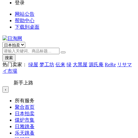
登录
网站公告
帮助中心
下载到桌面
搜索
热门卖家：
绿屋
梦工坊
伝来
绿
大黑屋
源氏庵
ReRe
リサマ
イ市場
新手上路
‹
所有服务
聚合首页
日本拍卖
煤炉市集
日雅跳蚤
乐天跳蚤