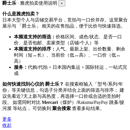
爵士乐
· 雅虎拍卖使用说明
×
什么是雅虎拍卖？
日本大型个人与店铺交易平台，竞拍与一口价并存。这里聚合
展示与 「爵士乐」 相关的在售拍品，便于比价与快速筛选。
本频道支持的筛选：
价格区间、成色/状态、是否一口
价、是否包邮、卖家类型（店铺/个人）等
本频道支持的排序：
人气、最新上架、出价数量、剩余
时间（短↔长）、当前价（低↔高）、一口价（低↔
高）
服务：
代购/代拍 + 日本国内集运 + 国际转运，一站式完
成
如何快速找到心仪的 爵士乐？
在搜索框输入「型号/系列/年
份」等关键信息，勾选子分类并结合上面的筛选与排序； 建
议先看近7天上新与高热度，再选择一口价或合适的竞拍时
段。 如需同时对比
Mercari
（煤炉）/Rakuma/PayPay 跳蚤/骏
河屋 等站点， 可切换到
聚合搜索
查看多站结果。
更多
收起