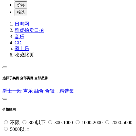
价格
筛选
日淘网
雅虎拍卖
日拍
音乐
CD
爵士乐
收藏此页
选择子类目
全部类目
全部品牌
爵士一般
声乐
融合
合辑，精选集
价格区间
不限
300以下
300-1000
1000-2000
2000-5000
5000以上