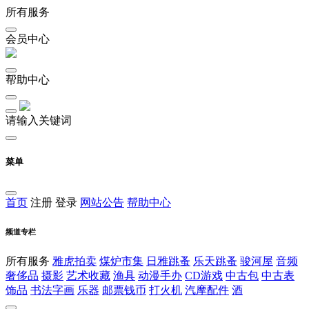
所有服务
会员中心
帮助中心
请输入关键词
菜单
首页
注册
登录
网站公告
帮助中心
频道专栏
所有服务
雅虎拍卖
煤炉市集
日雅跳蚤
乐天跳蚤
骏河屋
音频
奢侈品
摄影
艺术收藏
渔具
动漫手办
CD游戏
中古包
中古表
饰品
书法字画
乐器
邮票钱币
打火机
汽摩配件
酒