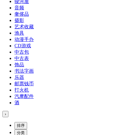
骏河屋
音频
奢侈品
摄影
艺术收藏
渔具
动漫手办
CD游戏
中古包
中古表
饰品
书法字画
乐器
邮票钱币
打火机
汽摩配件
酒
›
排序
分类