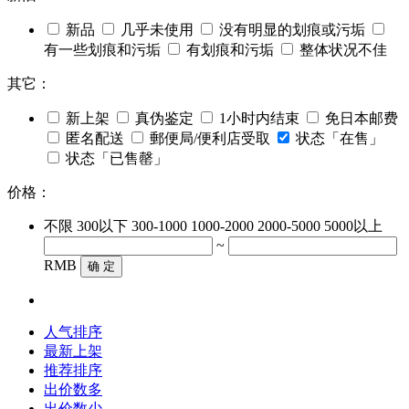
新品
几乎未使用
没有明显的划痕或污垢
有一些划痕和污垢
有划痕和污垢
整体状况不佳
其它：
新上架
真伪鉴定
1小时内结束
免日本邮费
匿名配送
郵便局/便利店受取
状态「在售」
状态「已售罄」
价格：
不限
300以下
300-1000
1000-2000
2000-5000
5000以上
~
RMB
确 定
人气排序
最新上架
推荐排序
出价数多
出价数少