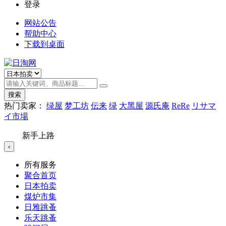
登录
网站公告
帮助中心
下载到桌面
搜索
热门卖家：
绿屋
梦工坊
伝来
绿
大黑屋
源氏庵
ReRe
リサマ
イ市場
新手上路
‹
所有服务
聚合首页
日本拍卖
煤炉市集
日雅跳蚤
乐天跳蚤