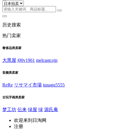
历史搜索
热门卖家
奢侈品类卖家
大黑屋
j00v1961
melcastcojp
音频类卖家
ReRe
リサマイ市場
tunagu5555
古玩字画类卖家
梦工坊
伝来
绿屋
绿
源氏庵
欢迎来到日淘网
注册