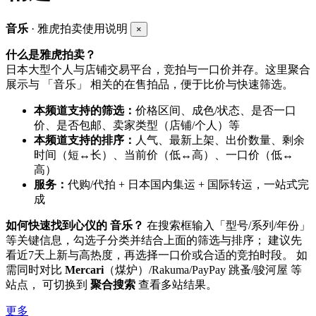
音乐
· 雅虎拍卖使用说明
×
什么是雅虎拍卖？
日本大型个人与店铺交易平台，竞拍与一口价并存。这里聚合
展示与 「音乐」 相关的在售拍品，便于比价与快速筛选。
本频道支持的筛选：
价格区间、成色/状态、是否一口
价、是否包邮、卖家类型（店铺/个人）等
本频道支持的排序：
人气、最新上架、出价数量、剩余
时间（短↔长）、当前价（低↔高）、一口价（低↔
高）
服务：
代购/代拍 + 日本国内集运 + 国际转运，一站式完
成
如何快速找到心仪的 音乐？
在搜索框输入「型号/系列/年份」
等关键信息，勾选子分类并结合上面的筛选与排序； 建议先
看近7天上新与高热度，再选择一口价或合适的竞拍时段。 如
需同时对比
Mercari
（煤炉）/Rakuma/PayPay 跳蚤/骏河屋 等
站点， 可切换到
聚合搜索
查看多站结果。
更多