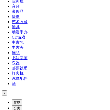
骏河屋
音频
奢侈品
摄影
艺术收藏
渔具
动漫手办
CD游戏
中古包
中古表
饰品
书法字画
乐器
邮票钱币
打火机
汽摩配件
酒
›
排序
分类