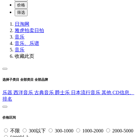
价格
筛选
日淘网
雅虎拍卖
日拍
音乐
音乐、乐谱
音乐
收藏此页
选择子类目
全部类目
全部品牌
乐器
西洋音乐
古典音乐
爵士乐
日本流行音乐
其他
CD信息、
排名
价格区间
不限
300以下
300-1000
1000-2000
2000-5000