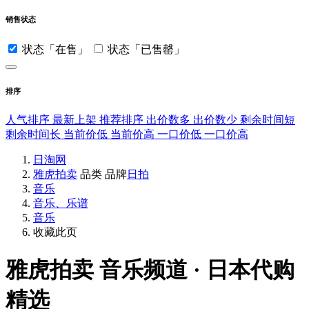
销售状态
状态「在售」
状态「已售罄」
排序
人气排序
最新上架
推荐排序
出价数多
出价数少
剩余时间短
剩余时间长
当前价低
当前价高
一口价低
一口价高
日淘网
雅虎拍卖
品类
品牌
日拍
音乐
音乐、乐谱
音乐
收藏此页
雅虎拍卖
音乐频道 · 日本代购
精选