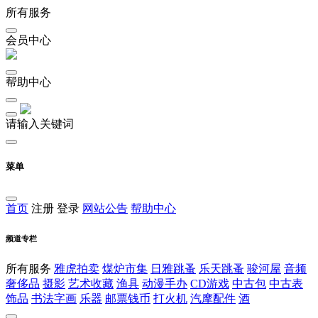
所有服务
会员中心
帮助中心
请输入关键词
菜单
首页
注册
登录
网站公告
帮助中心
频道专栏
所有服务
雅虎拍卖
煤炉市集
日雅跳蚤
乐天跳蚤
骏河屋
音频
奢侈品
摄影
艺术收藏
渔具
动漫手办
CD游戏
中古包
中古表
饰品
书法字画
乐器
邮票钱币
打火机
汽摩配件
酒