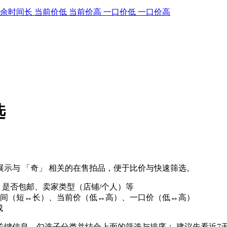
剩余时间长
当前价低
当前价高
一口价低
一口价高
选
示与 「奇」 相关的在售拍品，便于比价与快速筛选。
、是否包邮、卖家类型（店铺/个人）等
间（短↔长）、当前价（低↔高）、一口价（低↔高）
成
等关键信息，勾选子分类并结合上面的筛选与排序； 建议先看近7