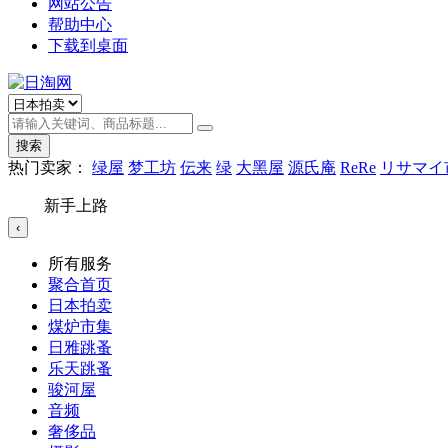
网站公告
帮助中心
下载到桌面
搜索
热门卖家：
绿屋
梦工坊
伝来
绿
大黑屋
源氏庵
ReRe
リサマイ
新手上路
‹
所有服务
聚合首页
日本拍卖
煤炉市集
日雅跳蚤
乐天跳蚤
骏河屋
音频
奢侈品