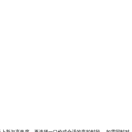
天上新与高热度，再选择一口价或合适的竞拍时段。 如需同时对