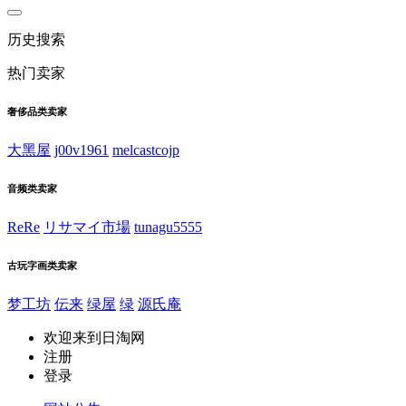
历史搜索
热门卖家
奢侈品类卖家
大黑屋
j00v1961
melcastcojp
音频类卖家
ReRe
リサマイ市場
tunagu5555
古玩字画类卖家
梦工坊
伝来
绿屋
绿
源氏庵
欢迎来到日淘网
注册
登录