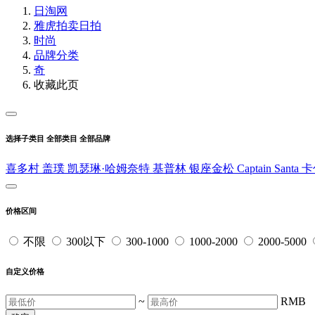
日淘网
雅虎拍卖
日拍
时尚
品牌分类
奇
收藏此页
选择子类目
全部类目
全部品牌
喜多村
盖璞
凯瑟琳·哈姆奈特
基普林
银座金松
Captain Santa
卡
价格区间
不限
300以下
300-1000
1000-2000
2000-5000
自定义价格
~
RMB