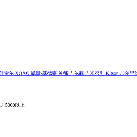
什雷尔
XOXO
凯斯·基德森
首都
吉尔菲
吉米努利
Kitson
加尔里
5000以上