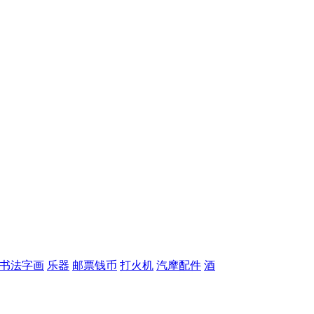
书法字画
乐器
邮票钱币
打火机
汽摩配件
酒