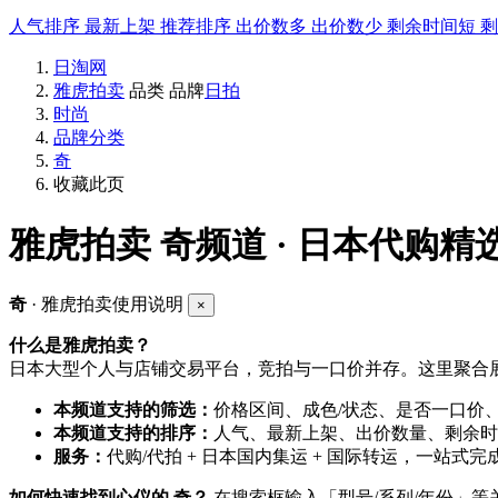
人气排序
最新上架
推荐排序
出价数多
出价数少
剩余时间短
日淘网
雅虎拍卖
品类
品牌
日拍
时尚
品牌分类
奇
收藏此页
雅虎拍卖
奇频道 · 日本代购精
奇
· 雅虎拍卖使用说明
×
什么是雅虎拍卖？
日本大型个人与店铺交易平台，竞拍与一口价并存。这里聚合展
本频道支持的筛选：
价格区间、成色/状态、是否一口价
本频道支持的排序：
人气、最新上架、出价数量、剩余时
服务：
代购/代拍 + 日本国内集运 + 国际转运，一站式完
如何快速找到心仪的 奇？
在搜索框输入「型号/系列/年份」