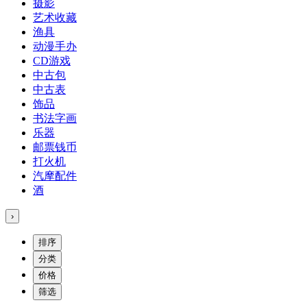
摄影
艺术收藏
渔具
动漫手办
CD游戏
中古包
中古表
饰品
书法字画
乐器
邮票钱币
打火机
汽摩配件
酒
›
排序
分类
价格
筛选