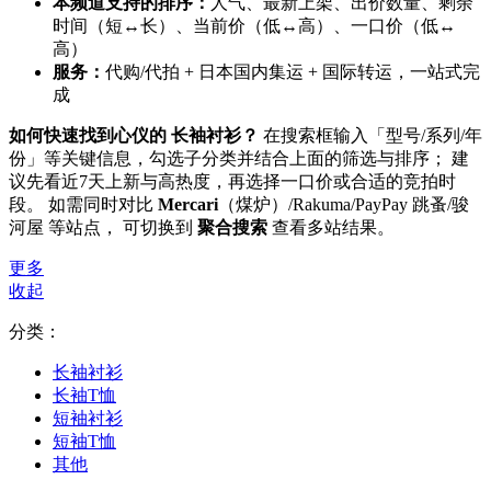
本频道支持的排序：
人气、最新上架、出价数量、剩余
时间（短↔长）、当前价（低↔高）、一口价（低↔
高）
服务：
代购/代拍 + 日本国内集运 + 国际转运，一站式完
成
如何快速找到心仪的 长袖衬衫？
在搜索框输入「型号/系列/年
份」等关键信息，勾选子分类并结合上面的筛选与排序； 建
议先看近7天上新与高热度，再选择一口价或合适的竞拍时
段。 如需同时对比
Mercari
（煤炉）/Rakuma/PayPay 跳蚤/骏
河屋 等站点， 可切换到
聚合搜索
查看多站结果。
更多
收起
分类：
长袖衬衫
长袖T恤
短袖衬衫
短袖T恤
其他