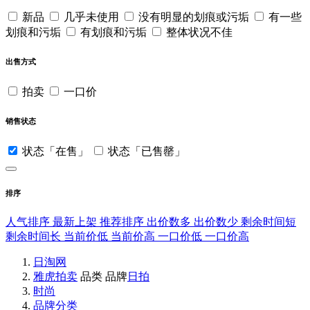
新品
几乎未使用
没有明显的划痕或污垢
有一些
划痕和污垢
有划痕和污垢
整体状况不佳
出售方式
拍卖
一口价
销售状态
状态「在售」
状态「已售罄」
排序
人气排序
最新上架
推荐排序
出价数多
出价数少
剩余时间短
剩余时间长
当前价低
当前价高
一口价低
一口价高
日淘网
雅虎拍卖
品类
品牌
日拍
时尚
品牌分类