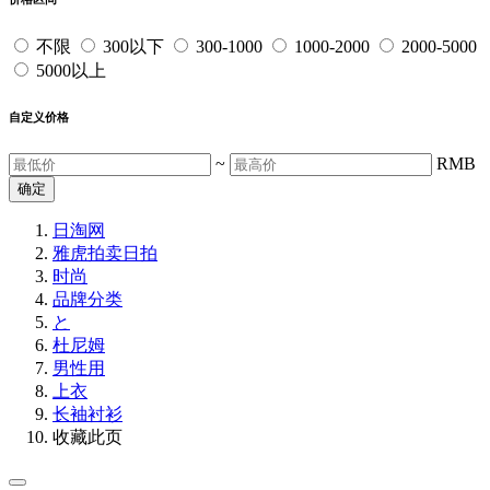
不限
300以下
300-1000
1000-2000
2000-5000
5000以上
自定义价格
~
RMB
确定
日淘网
雅虎拍卖
日拍
时尚
品牌分类
と
杜尼姆
男性用
上衣
长袖衬衫
收藏此页