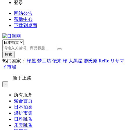
登录
网站公告
帮助中心
下载到桌面
搜索
热门卖家：
绿屋
梦工坊
伝来
绿
大黑屋
源氏庵
ReRe
リサマ
イ市場
新手上路
‹
所有服务
聚合首页
日本拍卖
煤炉市集
日雅跳蚤
乐天跳蚤