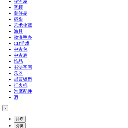
骏河屋
音频
奢侈品
摄影
艺术收藏
渔具
动漫手办
CD游戏
中古包
中古表
饰品
书法字画
乐器
邮票钱币
打火机
汽摩配件
酒
›
排序
分类