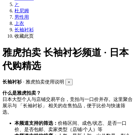
と
杜尼姆
男性用
上衣
长袖衬衫
收藏此页
雅虎拍卖
长袖衬衫频道 · 日本
代购精选
长袖衬衫
· 雅虎拍卖使用说明
×
什么是雅虎拍卖？
日本大型个人与店铺交易平台，竞拍与一口价并存。这里聚合
展示与 「长袖衬衫」 相关的在售拍品，便于比价与快速筛
选。
本频道支持的筛选：
价格区间、成色/状态、是否一口
价、是否包邮、卖家类型（店铺/个人）等