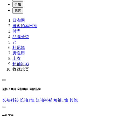
价格
筛选
日淘网
雅虎拍卖
日拍
时尚
品牌分类
と
杜尼姆
男性用
上衣
长袖衬衫
收藏此页
选择子类目
全部类目
全部品牌
长袖衬衫
长袖T恤
短袖衬衫
短袖T恤
其他
价格区间