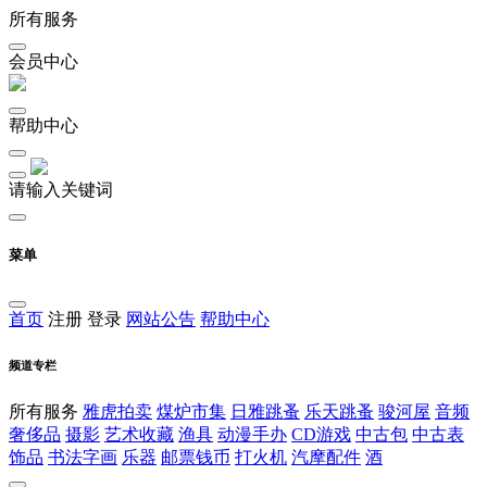
所有服务
会员中心
帮助中心
请输入关键词
菜单
首页
注册
登录
网站公告
帮助中心
频道专栏
所有服务
雅虎拍卖
煤炉市集
日雅跳蚤
乐天跳蚤
骏河屋
音频
奢侈品
摄影
艺术收藏
渔具
动漫手办
CD游戏
中古包
中古表
饰品
书法字画
乐器
邮票钱币
打火机
汽摩配件
酒