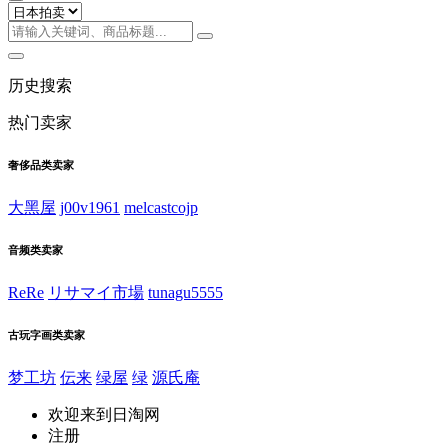
历史搜索
热门卖家
奢侈品类卖家
大黑屋
j00v1961
melcastcojp
音频类卖家
ReRe
リサマイ市場
tunagu5555
古玩字画类卖家
梦工坊
伝来
绿屋
绿
源氏庵
欢迎来到日淘网
注册