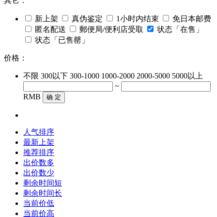
其它：
新上架
真伪鉴定
1小时内结束
免日本邮费
匿名配送
郵便局/便利店受取
状态「在售」
状态「已售罄」
价格：
不限
300以下
300-1000
1000-2000
2000-5000
5000以上
~
RMB
确 定
人气排序
最新上架
推荐排序
出价数多
出价数少
剩余时间短
剩余时间长
当前价低
当前价高