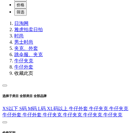
价格
筛选
日淘网
雅虎拍卖
日拍
时尚
男士时尚
夹克、外套
跳伞服、夹克
牛仔夹克
牛仔外套
收藏此页
选择子类目
全部类目
全部品牌
XS以下
S码
M码
L码
XL码以上
牛仔外套
牛仔夹克
牛仔夹克
牛仔外套
牛仔外套
牛仔夹克
牛仔夹克
牛仔夹克
牛仔夹克
价格区间