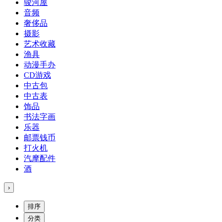
骏河屋
音频
奢侈品
摄影
艺术收藏
渔具
动漫手办
CD游戏
中古包
中古表
饰品
书法字画
乐器
邮票钱币
打火机
汽摩配件
酒
›
排序
分类