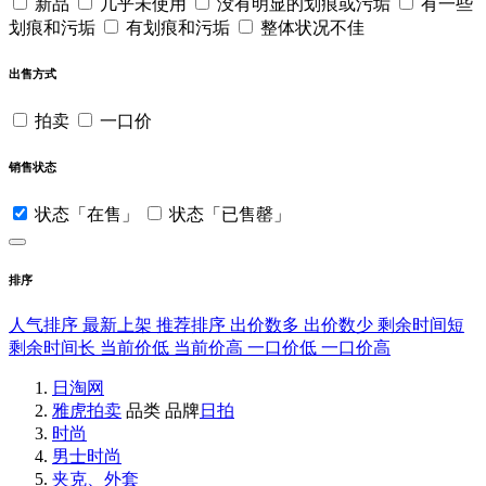
新品
几乎未使用
没有明显的划痕或污垢
有一些
划痕和污垢
有划痕和污垢
整体状况不佳
出售方式
拍卖
一口价
销售状态
状态「在售」
状态「已售罄」
排序
人气排序
最新上架
推荐排序
出价数多
出价数少
剩余时间短
剩余时间长
当前价低
当前价高
一口价低
一口价高
日淘网
雅虎拍卖
品类
品牌
日拍
时尚
男士时尚
夹克、外套