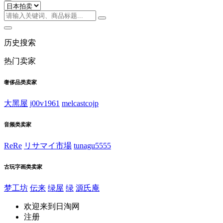
历史搜索
热门卖家
奢侈品类卖家
大黑屋
j00v1961
melcastcojp
音频类卖家
ReRe
リサマイ市場
tunagu5555
古玩字画类卖家
梦工坊
伝来
绿屋
绿
源氏庵
欢迎来到日淘网
注册