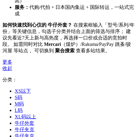
高）
服务：
代购/代拍 + 日本国内集运 + 国际转运，一站式完
成
如何快速找到心仪的 牛仔外套？
在搜索框输入「型号/系列/年
份」等关键信息，勾选子分类并结合上面的筛选与排序； 建
议先看近7天上新与高热度，再选择一口价或合适的竞拍时
段。 如需同时对比
Mercari
（煤炉）/Rakuma/PayPay 跳蚤/骏
河屋 等站点， 可切换到
聚合搜索
查看多站结果。
更多
收起
分类：
XS以下
S码
M码
L码
XL码以上
牛仔外套
牛仔夹克
牛仔夹克