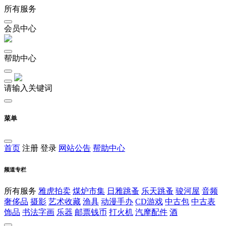
所有服务
会员中心
帮助中心
请输入关键词
菜单
首页
注册
登录
网站公告
帮助中心
频道专栏
所有服务
雅虎拍卖
煤炉市集
日雅跳蚤
乐天跳蚤
骏河屋
音频
奢侈品
摄影
艺术收藏
渔具
动漫手办
CD游戏
中古包
中古表
饰品
书法字画
乐器
邮票钱币
打火机
汽摩配件
酒