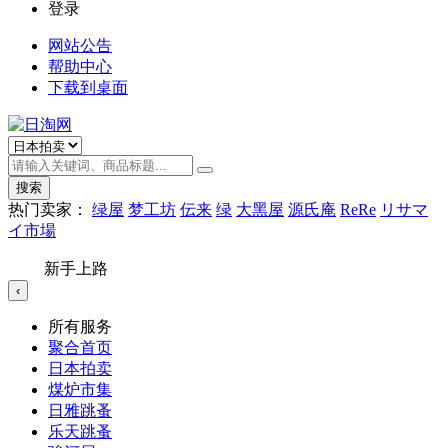
登录
网站公告
帮助中心
下载到桌面
搜索
热门卖家：
绿屋
梦工坊
伝来
绿
大黑屋
源氏庵
ReRe
リサマ
イ市場
新手上路
‹
所有服务
聚合首页
日本拍卖
煤炉市集
日雅跳蚤
乐天跳蚤