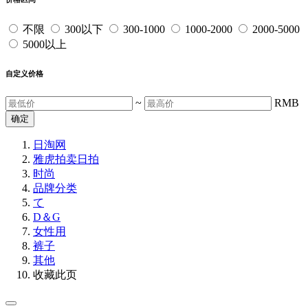
不限
300以下
300-1000
1000-2000
2000-5000
5000以上
自定义价格
~
RMB
确定
日淘网
雅虎拍卖
日拍
时尚
品牌分类
て
D＆G
女性用
裤子
其他
收藏此页