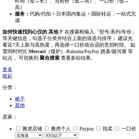
时间（短↔长）、当前价（低↔高）、一口价（低↔
高）
服务：
代购/代拍 + 日本国内集运 + 国际转运，一站式完
成
如何快速找到心仪的 其他？
在搜索框输入「型号/系列/年份」
等关键信息，勾选子分类并结合上面的筛选与排序； 建议先
看近7天上新与高热度，再选择一口价或合适的竞拍时段。 如
需同时对比
Mercari
（煤炉）/Rakuma/PayPay 跳蚤/骏河屋 等
站点， 可切换到
聚合搜索
查看多站结果。
更多
收起
分类：
裙子
其他
卖家：
雅虎店铺
雅虎个人
Paypay
拍卖
一口价