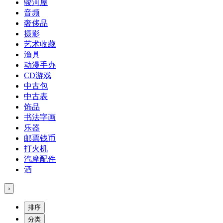
骏河屋
音频
奢侈品
摄影
艺术收藏
渔具
动漫手办
CD游戏
中古包
中古表
饰品
书法字画
乐器
邮票钱币
打火机
汽摩配件
酒
›
排序
分类