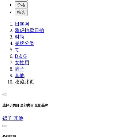
价格
筛选
日淘网
雅虎拍卖
日拍
时尚
品牌分类
て
D＆G
女性用
裤子
其他
收藏此页
选择子类目
全部类目
全部品牌
裙子
其他
价格区间