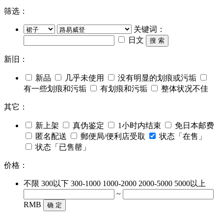
筛选：
关键词：
日文
搜 索
新旧：
新品
几乎未使用
没有明显的划痕或污垢
有一些划痕和污垢
有划痕和污垢
整体状况不佳
其它：
新上架
真伪鉴定
1小时内结束
免日本邮费
匿名配送
郵便局/便利店受取
状态「在售」
状态「已售罄」
价格：
不限
300以下
300-1000
1000-2000
2000-5000
5000以上
~
RMB
确 定