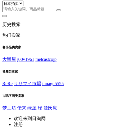
历史搜索
热门卖家
奢侈品类卖家
大黑屋
j00v1961
melcastcojp
音频类卖家
ReRe
リサマイ市場
tunagu5555
古玩字画类卖家
梦工坊
伝来
绿屋
绿
源氏庵
欢迎来到日淘网
注册