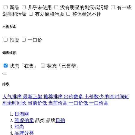
新品
几乎未使用
没有明显的划痕或污垢
有一些
划痕和污垢
有划痕和污垢
整体状况不佳
出售方式
拍卖
一口价
销售状态
状态「在售」
状态「已售罄」
排序
人气排序
最新上架
推荐排序
出价数多
出价数少
剩余时间短
剩余时间长
当前价低
当前价高
一口价低
一口价高
日淘网
雅虎拍卖
品类
品牌
日拍
时尚
品牌分类