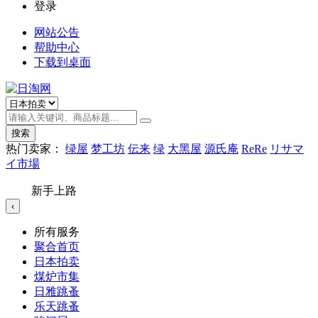
登录
网站公告
帮助中心
下载到桌面
搜索
热门卖家：
绿屋
梦工坊
伝来
绿
大黑屋
源氏庵
ReRe
リサマ
イ市場
新手上路
‹
所有服务
聚合首页
日本拍卖
煤炉市集
日雅跳蚤
乐天跳蚤