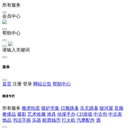
所有服务
会员中心
帮助中心
请输入关键词
菜单
首页
注册
登录
网站公告
帮助中心
频道专栏
所有服务
雅虎拍卖
煤炉市集
日雅跳蚤
乐天跳蚤
骏河屋
音频
奢侈品
摄影
艺术收藏
渔具
动漫手办
CD游戏
中古包
中古表
饰品
书法字画
乐器
邮票钱币
打火机
汽摩配件
酒