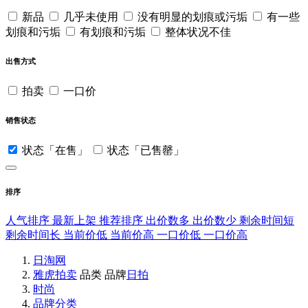
新品
几乎未使用
没有明显的划痕或污垢
有一些
划痕和污垢
有划痕和污垢
整体状况不佳
出售方式
拍卖
一口价
销售状态
状态「在售」
状态「已售罄」
排序
人气排序
最新上架
推荐排序
出价数多
出价数少
剩余时间短
剩余时间长
当前价低
当前价高
一口价低
一口价高
日淘网
雅虎拍卖
品类
品牌
日拍
时尚
品牌分类