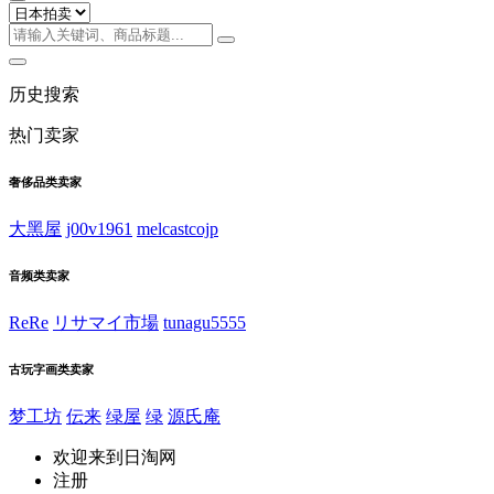
历史搜索
热门卖家
奢侈品类卖家
大黑屋
j00v1961
melcastcojp
音频类卖家
ReRe
リサマイ市場
tunagu5555
古玩字画类卖家
梦工坊
伝来
绿屋
绿
源氏庵
欢迎来到日淘网
注册