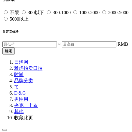
不限
300以下
300-1000
1000-2000
2000-5000
5000以上
自定义价格
~
RMB
确定
日淘网
雅虎拍卖
日拍
时尚
品牌分类
て
D＆G
男性用
夹克、上衣
其他
收藏此页