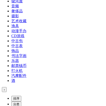
骏河屋
音频
奢侈品
摄影
艺术收藏
渔具
动漫手办
CD游戏
中古包
中古表
饰品
书法字画
乐器
邮票钱币
打火机
汽摩配件
酒
›
排序
分类