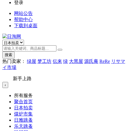
登录
网站公告
帮助中心
下载到桌面
搜索
热门卖家：
绿屋
梦工坊
伝来
绿
大黑屋
源氏庵
ReRe
リサマ
イ市場
新手上路
‹
所有服务
聚合首页
日本拍卖
煤炉市集
日雅跳蚤
乐天跳蚤