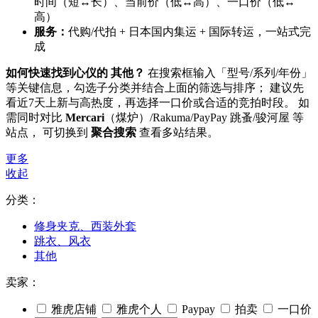
时间（短↔长）、当前价（低↔高）、一口价（低↔
高）
服务：
代购/代拍 + 日本国内集运 + 国际转运，一站式完
成
如何快速找到心仪的 其他？
在搜索框输入「型号/系列/年份」
等关键信息，勾选子分类并结合上面的筛选与排序； 建议先
看近7天上新与高热度，再选择一口价或合适的竞拍时段。 如
需同时对比
Mercari
（煤炉）/Rakuma/PayPay 跳蚤/骏河屋 等
站点， 可切换到
聚合搜索
查看多站结果。
更多
收起
分类：
修身夹克、西装外套
跳衣、风衣
其他
卖家：
雅虎店铺
雅虎个人
Paypay
拍卖
一口价