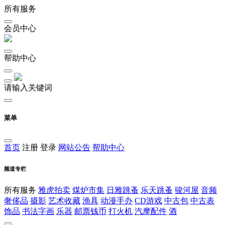
所有服务
会员中心
帮助中心
请输入关键词
菜单
首页
注册
登录
网站公告
帮助中心
频道专栏
所有服务
雅虎拍卖
煤炉市集
日雅跳蚤
乐天跳蚤
骏河屋
音频
奢侈品
摄影
艺术收藏
渔具
动漫手办
CD游戏
中古包
中古表
饰品
书法字画
乐器
邮票钱币
打火机
汽摩配件
酒