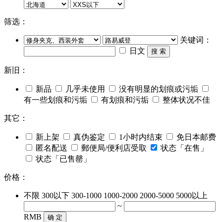
筛选：
关键词：
日文
搜 索
新旧：
新品
几乎未使用
没有明显的划痕或污垢
有一些划痕和污垢
有划痕和污垢
整体状况不佳
其它：
新上架
真伪鉴定
1小时内结束
免日本邮费
匿名配送
郵便局/便利店受取
状态「在售」
状态「已售罄」
价格：
不限
300以下
300-1000
1000-2000
2000-5000
5000以上
~
RMB
确 定