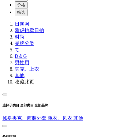
价格
筛选
日淘网
雅虎拍卖
日拍
时尚
品牌分类
て
D＆G
男性用
夹克、上衣
其他
收藏此页
选择子类目
全部类目
全部品牌
修身夹克、西装外套
跳衣、风衣
其他
价格区间