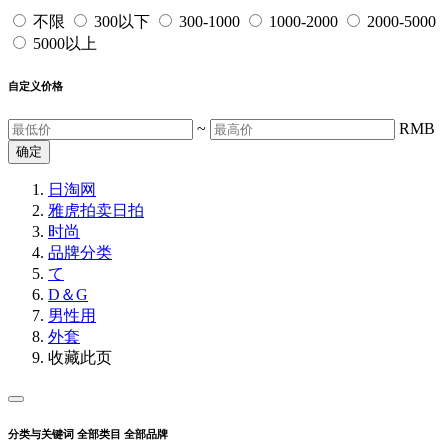
不限
300以下
300-1000
1000-2000
2000-5000
5000以上
自定义价格
~
RMB
确定
日淘网
雅虎拍卖
日拍
时尚
品牌分类
て
D＆G
男性用
外套
收藏此页
分类与关键词
全部类目
全部品牌