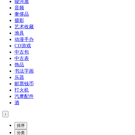
骏河屋
音频
奢侈品
摄影
艺术收藏
渔具
动漫手办
CD游戏
中古包
中古表
饰品
书法字画
乐器
邮票钱币
打火机
汽摩配件
酒
›
排序
分类