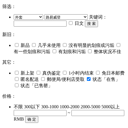
筛选：
关键词：
日文
搜 索
新旧：
新品
几乎未使用
没有明显的划痕或污垢
有一些划痕和污垢
有划痕和污垢
整体状况不佳
其它：
新上架
真伪鉴定
1小时内结束
免日本邮费
匿名配送
郵便局/便利店受取
状态「在售」
状态「已售罄」
价格：
不限
300以下
300-1000
1000-2000
2000-5000
5000以上
~
RMB
确 定