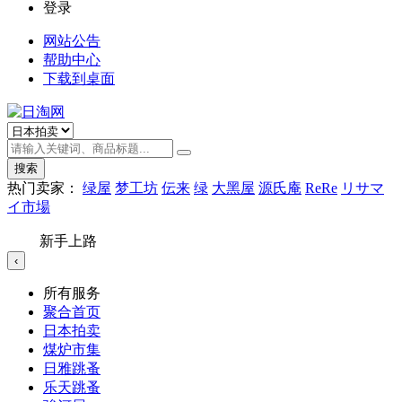
登录
网站公告
帮助中心
下载到桌面
搜索
热门卖家：
绿屋
梦工坊
伝来
绿
大黑屋
源氏庵
ReRe
リサマ
イ市場
新手上路
‹
所有服务
聚合首页
日本拍卖
煤炉市集
日雅跳蚤
乐天跳蚤