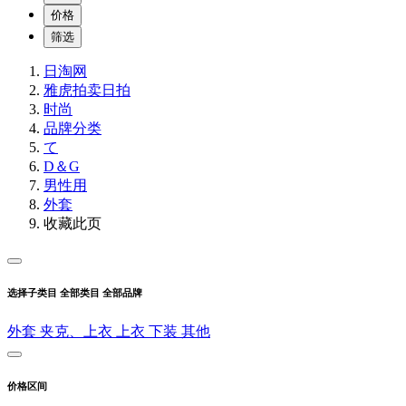
价格
筛选
日淘网
雅虎拍卖
日拍
时尚
品牌分类
て
D＆G
男性用
外套
收藏此页
选择子类目
全部类目
全部品牌
外套
夹克、上衣
上衣
下装
其他
价格区间