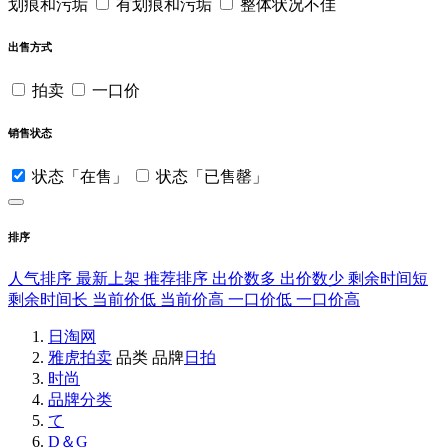
划痕和污垢
有划痕和污垢
整体状况不佳
出售方式
拍卖
一口价
销售状态
状态「在售」
状态「已售罄」
排序
人气排序
最新上架
推荐排序
出价数多
出价数少
剩余时间短
剩余时间长
当前价低
当前价高
一口价低
一口价高
日淘网
雅虎拍卖
品类
品牌
日拍
时尚
品牌分类
て
D＆G