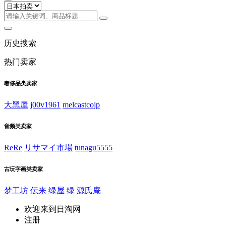
历史搜索
热门卖家
奢侈品类卖家
大黑屋
j00v1961
melcastcojp
音频类卖家
ReRe
リサマイ市場
tunagu5555
古玩字画类卖家
梦工坊
伝来
绿屋
绿
源氏庵
欢迎来到日淘网
注册