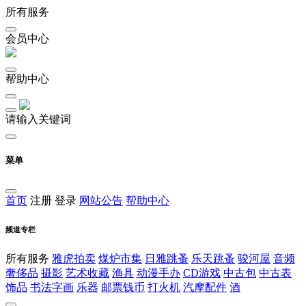
所有服务
会员中心
帮助中心
请输入关键词
菜单
首页
注册
登录
网站公告
帮助中心
频道专栏
所有服务
雅虎拍卖
煤炉市集
日雅跳蚤
乐天跳蚤
骏河屋
音频
奢侈品
摄影
艺术收藏
渔具
动漫手办
CD游戏
中古包
中古表
饰品
书法字画
乐器
邮票钱币
打火机
汽摩配件
酒