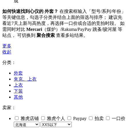
成
如何快速找到心仪的 外套？
在搜索框输入「型号/系列/年份」
等关键信息，勾选子分类并结合上面的筛选与排序； 建议先
看近7天上新与高热度，再选择一口价或合适的竞拍时段。 如
需同时对比
Mercari
（煤炉）/Rakuma/PayPay 跳蚤/骏河屋 等
站点， 可切换到
聚合搜索
查看多站结果。
更多
收起
分类：
外套
夹克、上衣
上衣
下装
其他
卖家：
雅虎店铺
雅虎个人
Paypay
拍卖
一口价