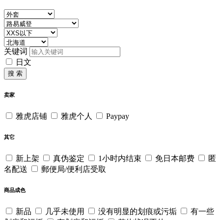
关键词
日文
搜 索
卖家
雅虎店铺
雅虎个人
Paypay
其它
新上架
真伪鉴定
1小时内结束
免日本邮费
匿
名配送
郵便局/便利店受取
商品成色
新品
几乎未使用
没有明显的划痕或污垢
有一些