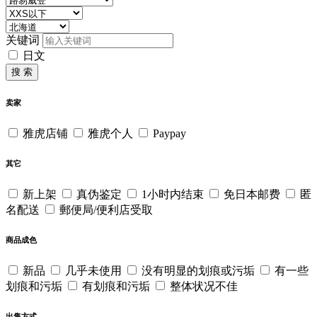
关键词
日文
搜 索
卖家
雅虎店铺
雅虎个人
Paypay
其它
新上架
真伪鉴定
1小时内结束
免日本邮费
匿
名配送
郵便局/便利店受取
商品成色
新品
几乎未使用
没有明显的划痕或污垢
有一些
划痕和污垢
有划痕和污垢
整体状况不佳
出售方式