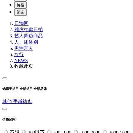
价格
筛选
日淘网
雅虎拍卖
日拍
艺人周边商品
人、团体别
男性艺人
な行
NEWS
收藏此页
选择子类目
全部类目
全部品牌
其他
手越祐也
价格区间
不限
300以下
300-1000
1000-2000
2000-5000