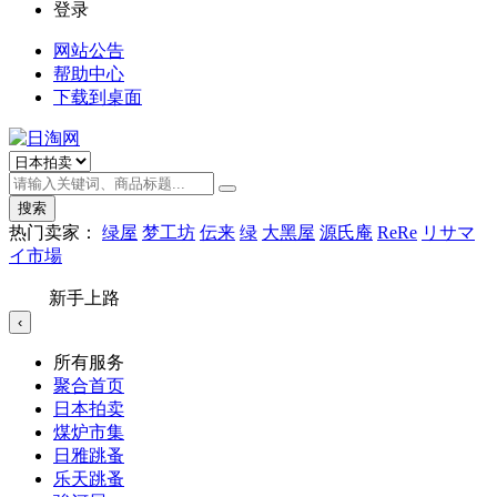
登录
网站公告
帮助中心
下载到桌面
搜索
热门卖家：
绿屋
梦工坊
伝来
绿
大黑屋
源氏庵
ReRe
リサマ
イ市場
新手上路
‹
所有服务
聚合首页
日本拍卖
煤炉市集
日雅跳蚤
乐天跳蚤