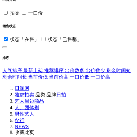
拍卖
一口价
销售状态
状态「在售」
状态「已售罄」
排序
人气排序
最新上架
推荐排序
出价数多
出价数少
剩余时间短
剩余时间长
当前价低
当前价高
一口价低
一口价高
日淘网
雅虎拍卖
品类
品牌
日拍
艺人周边商品
人、团体别
男性艺人
な行
NEWS
收藏此页