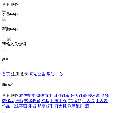
所有服务
会员中心
帮助中心
请输入关键词
菜单
首页
注册
登录
网站公告
帮助中心
频道专栏
所有服务
雅虎拍卖
煤炉市集
日雅跳蚤
乐天跳蚤
骏河屋
音频
奢侈品
摄影
艺术收藏
渔具
动漫手办
CD游戏
中古包
中古表
饰品
书法字画
乐器
邮票钱币
打火机
汽摩配件
酒