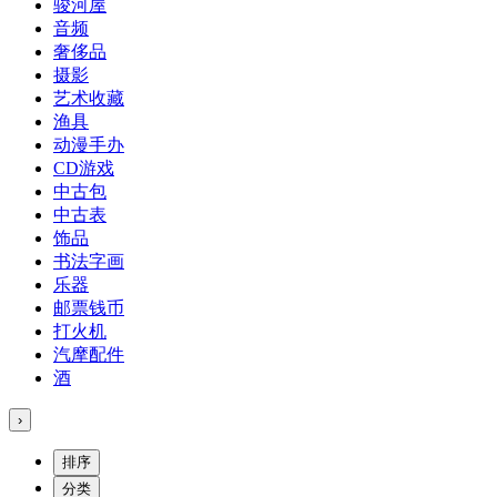
骏河屋
音频
奢侈品
摄影
艺术收藏
渔具
动漫手办
CD游戏
中古包
中古表
饰品
书法字画
乐器
邮票钱币
打火机
汽摩配件
酒
›
排序
分类