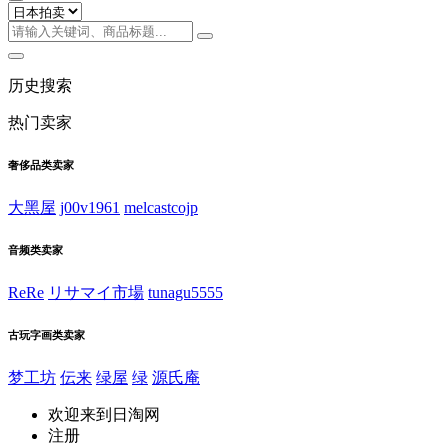
历史搜索
热门卖家
奢侈品类卖家
大黑屋
j00v1961
melcastcojp
音频类卖家
ReRe
リサマイ市場
tunagu5555
古玩字画类卖家
梦工坊
伝来
绿屋
绿
源氏庵
欢迎来到日淘网
注册