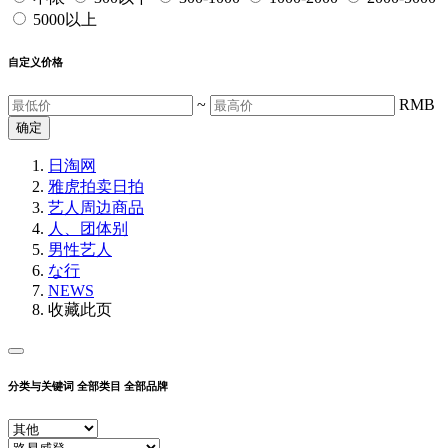
5000以上
自定义价格
~
RMB
确定
日淘网
雅虎拍卖
日拍
艺人周边商品
人、团体别
男性艺人
な行
NEWS
收藏此页
分类与关键词
全部类目
全部品牌