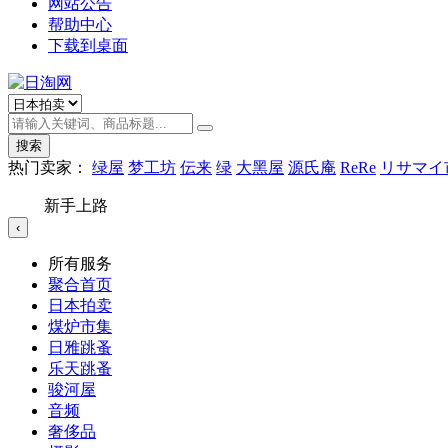
网站公告
帮助中心
下载到桌面
搜索
热门卖家：
绿屋
梦工坊
伝来
绿
大黑屋
源氏庵
ReRe
リサマイ
新手上路
‹
所有服务
聚合首页
日本拍卖
煤炉市集
日雅跳蚤
乐天跳蚤
骏河屋
音频
奢侈品