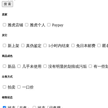
搜 索
卖家
雅虎店铺
雅虎个人
Paypay
其它
新上架
真伪鉴定
1小时内结束
免日本邮费
匿
商品成色
新品
几乎未使用
没有明显的划痕或污垢
有一些
出售方式
拍卖
一口价
销售状态
状态「在售」
状态「已售罄」