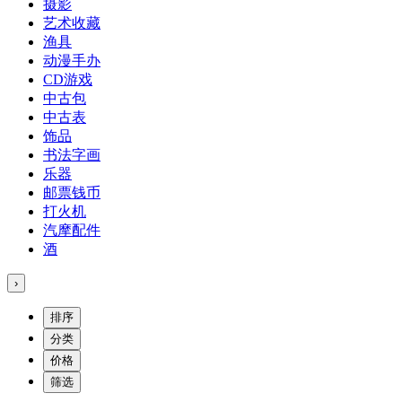
摄影
艺术收藏
渔具
动漫手办
CD游戏
中古包
中古表
饰品
书法字画
乐器
邮票钱币
打火机
汽摩配件
酒
›
排序
分类
价格
筛选