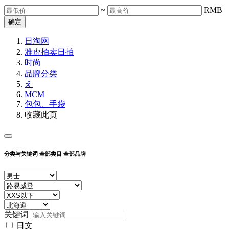
~
RMB
确定
日淘网
雅虎拍卖
日拍
时尚
品牌分类
え
MCM
包包、手袋
收藏此页
分类与关键词
全部类目
全部品牌
关键词
日文