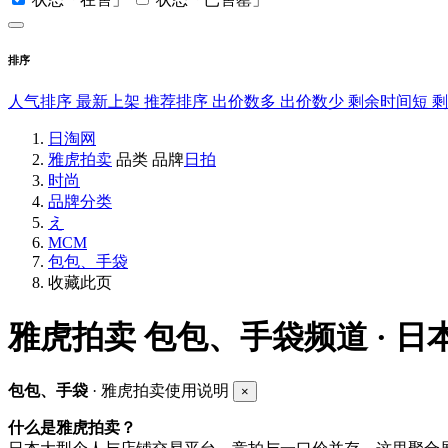
排序
人气排序
最新上架
推荐排序
出价数多
出价数少
剩余时间短
日淘网
雅虎拍卖
品类
品牌
日拍
时尚
品牌分类
え
MCM
包包、手袋
收藏此页
雅虎拍卖
包包、手袋频道 · 日
包包、手袋
· 雅虎拍卖使用说明
×
什么是雅虎拍卖？