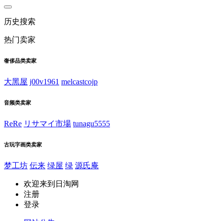
历史搜索
热门卖家
奢侈品类卖家
大黑屋
j00v1961
melcastcojp
音频类卖家
ReRe
リサマイ市場
tunagu5555
古玩字画类卖家
梦工坊
伝来
绿屋
绿
源氏庵
欢迎来到日淘网
注册
登录