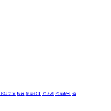
书法字画
乐器
邮票钱币
打火机
汽摩配件
酒