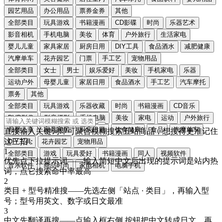
园艺用品
办公用品
票券金券
其他
全部类目
玩具游戏
书籍漫画
CD影碟
时尚
乐器艺术
影音相机
手机电脑
美妆
体育
户外旅行
生活家电
婴儿儿童
家具家居
厨房日用
DIY工具
食品酒水
减肥健康
汽摩单车
花卉园艺
门票
手工艺
宠物用品
全部类目
女士
男士
娱乐爱好
美妆
手机家电
乐器
运动户外
母婴儿童
家居日用
食品酒水
手工艺
汽车摩托
票务
其他
全部类目
玩具游戏
乐器收藏
时尚
书籍漫画
CD音乐
DVD影像
影音摄影
手机电脑
美妆
家电
运动
户外旅行
母婴儿童
家具家居
厨房日用
饮食健康
食品
汽摩单车
直接输入关键词即可聚合模糊搜索五站商品，想搜得更准记住
这三招：
DIY工具
花卉园艺
宠物用品
1
全部类目
游戏
玩具爱好
书籍漫画
同人
视频软件
优先点下拉提示词
——输入简短中文后出现的提示词是站内热
音乐软件
商品时尚
家电相机
电脑手机
词，点它搜索命中率最高
2
类目 + 型号精准搜
——先选左侧「站点 · 类目」，再输入型
号；型号用
英文、数字或日文
最准
3
中文先翻译再搜
——点输入框右侧
按钮把中文转成
日文
，再