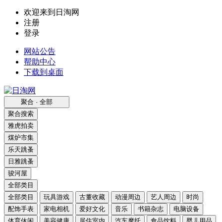
欢迎来到日淘网
注册
登录
网站公告
帮助中心
下载到桌面
聚合 · 全部
聚合搜索
雅虎拍卖
煤炉市集
乐天跳蚤
日雅跳蚤
骏河屋
全部类目
全部类目
玩具游戏
古董收藏
动漫周边
艺人周边
时尚
配饰手表
家电相机
爱好文化
音乐
书籍杂志
电脑设备
体育休闲
美容健康
居住室内
汽车摩托
食品饮料
婴儿用品