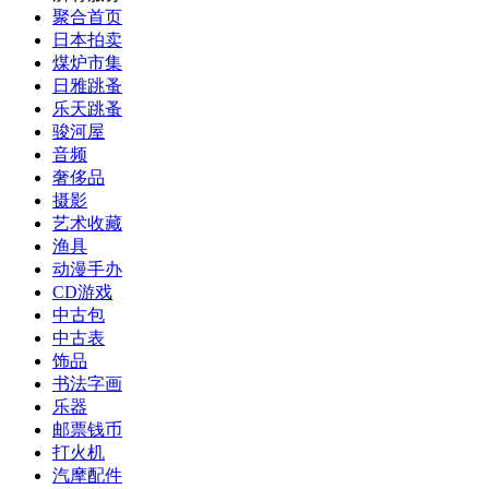
聚合首页
日本拍卖
煤炉市集
日雅跳蚤
乐天跳蚤
骏河屋
音频
奢侈品
摄影
艺术收藏
渔具
动漫手办
CD游戏
中古包
中古表
饰品
书法字画
乐器
邮票钱币
打火机
汽摩配件