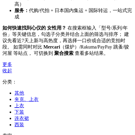
高）
服务：
代购/代拍 + 日本国内集运 + 国际转运，一站式完
成
如何快速找到心仪的 女性用？
在搜索框输入「型号/系列/年
份」等关键信息，勾选子分类并结合上面的筛选与排序； 建
议先看近7天上新与高热度，再选择一口价或合适的竞拍时
段。 如需同时对比
Mercari
（煤炉）/Rakuma/PayPay 跳蚤/骏
河屋 等站点， 可切换到
聚合搜索
查看多站结果。
更多
收起
分类：
其他
夹克、上衣
上衣
下装
连衣裙
西装