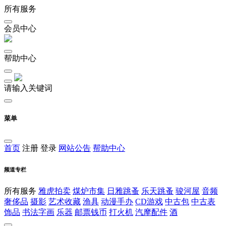
所有服务
会员中心
帮助中心
请输入关键词
菜单
首页
注册
登录
网站公告
帮助中心
频道专栏
所有服务
雅虎拍卖
煤炉市集
日雅跳蚤
乐天跳蚤
骏河屋
音频
奢侈品
摄影
艺术收藏
渔具
动漫手办
CD游戏
中古包
中古表
饰品
书法字画
乐器
邮票钱币
打火机
汽摩配件
酒