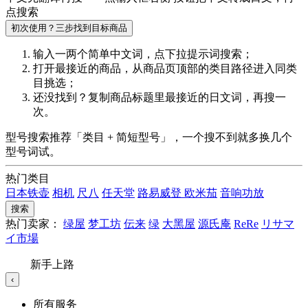
点搜索
初次使用？三步找到目标商品
输入一两个简单中文词，点
下拉提示词
搜索；
打开最接近的商品，从商品页顶部的
类目路径
进入同类
目挑选；
还没找到？复制商品标题里最接近的
日文词
，再搜一
次。
型号搜索推荐「类目 + 简短型号」，一个搜不到就多换几个
型号词试。
热门类目
日本铁壶
相机
尺八
任天堂
路易威登
欧米茄
音响功放
搜索
热门卖家：
绿屋
梦工坊
伝来
绿
大黑屋
源氏庵
ReRe
リサマ
イ市場
新手上路
‹
所有服务