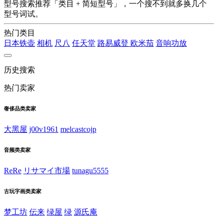
型号搜索推荐「类目 + 简短型号」，一个搜不到就多换几个
型号词试。
热门类目
日本铁壶
相机
尺八
任天堂
路易威登
欧米茄
音响功放
历史搜索
热门卖家
奢侈品类卖家
大黑屋
j00v1961
melcastcojp
音频类卖家
ReRe
リサマイ市場
tunagu5555
古玩字画类卖家
梦工坊
伝来
绿屋
绿
源氏庵