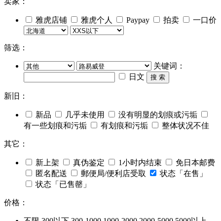
卖家：
雅虎店铺
雅虎个人
Paypay
拍卖
一口价
筛选：
关键词：
日文
搜 索
新旧：
新品
几乎未使用
没有明显的划痕或污垢
有一些划痕和污垢
有划痕和污垢
整体状况不佳
其它：
新上架
真伪鉴定
1小时内结束
免日本邮费
匿名配送
郵便局/便利店受取
状态「在售」
状态「已售罄」
价格：
不限
300以下
300-1000
1000-2000
2000-5000
5000以上