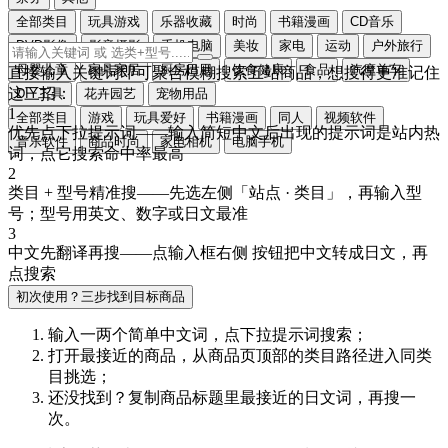
全部类目
玩具游戏
乐器收藏
时尚
书籍漫画
CD音乐
DVD影像
影音摄影
手机电脑
美妆
家电
运动
户外旅行
母婴儿童
家具家居
厨房日用
饮食健康
食品
汽摩单车
直接输入关键词即可聚合模糊搜索五站商品，想搜得更准记住
这三招：
DIY工具
花卉园艺
宠物用品
1
全部类目
游戏
玩具爱好
书籍漫画
同人
视频软件
优先点下拉提示词
——输入简短中文后出现的提示词是站内热
音乐软件
商品时尚
家电相机
电脑手机
词，点它搜索命中率最高
2
类目 + 型号精准搜
——先选左侧「站点 · 类目」，再输入型
号；型号用
英文、数字或日文
最准
3
中文先翻译再搜
——点输入框右侧
按钮把中文转成
日文
，再
点搜索
初次使用？三步找到目标商品
输入一两个简单中文词，点
下拉提示词
搜索；
打开最接近的商品，从商品页顶部的
类目路径
进入同类
目挑选；
还没找到？复制商品标题里最接近的
日文词
，再搜一
次。