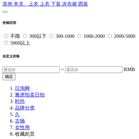
其他
夹克、上衣
上衣
下装
连衣裙
西装
价格区间
不限
300以下
300-1000
1000-2000
2000-5000
5000以上
自定义价格
~
RMB
确定
日淘网
雅虎拍卖
日拍
时尚
品牌分类
久
古驰
女性用
收藏此页