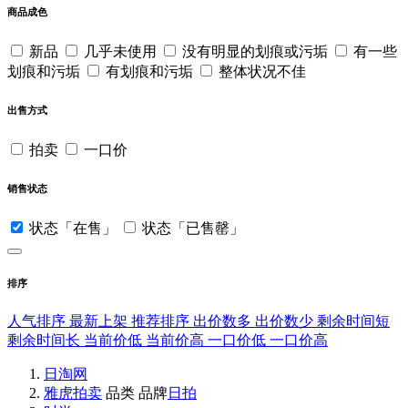
商品成色
新品
几乎未使用
没有明显的划痕或污垢
有一些
划痕和污垢
有划痕和污垢
整体状况不佳
出售方式
拍卖
一口价
销售状态
状态「在售」
状态「已售罄」
排序
人气排序
最新上架
推荐排序
出价数多
出价数少
剩余时间短
剩余时间长
当前价低
当前价高
一口价低
一口价高
日淘网
雅虎拍卖
品类
品牌
日拍