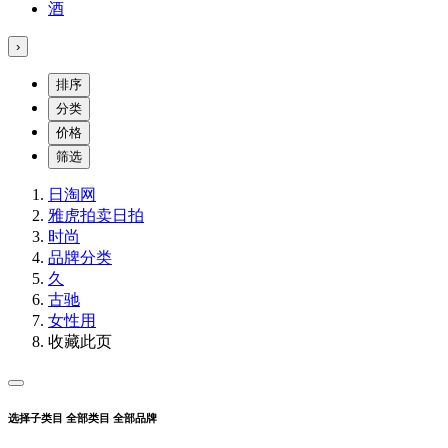
酒
›
排序
分类
价格
筛选
日淘网
雅虎拍卖
日拍
时尚
品牌分类
久
古驰
女性用
收藏此页
选择子类目
全部类目
全部品牌