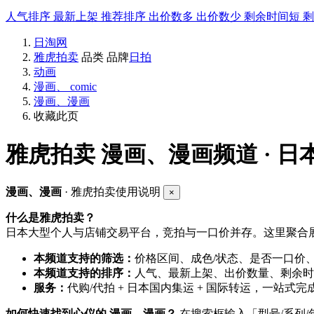
人气排序
最新上架
推荐排序
出价数多
出价数少
剩余时间短
日淘网
雅虎拍卖
品类
品牌
日拍
动画
漫画、 comic
漫画、漫画
收藏此页
雅虎拍卖
漫画、漫画频道 · 日
漫画、漫画
· 雅虎拍卖使用说明
×
什么是雅虎拍卖？
日本大型个人与店铺交易平台，竞拍与一口价并存。这里聚合展
本频道支持的筛选：
价格区间、成色/状态、是否一口价
本频道支持的排序：
人气、最新上架、出价数量、剩余时
服务：
代购/代拍 + 日本国内集运 + 国际转运，一站式完
如何快速找到心仪的 漫画、漫画？
在搜索框输入「型号/系列