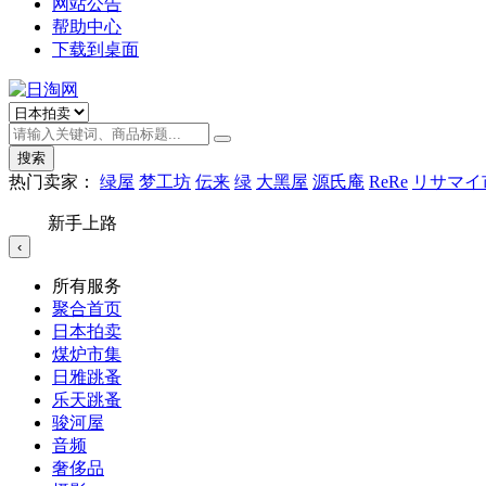
网站公告
帮助中心
下载到桌面
搜索
热门卖家：
绿屋
梦工坊
伝来
绿
大黑屋
源氏庵
ReRe
リサマイ
新手上路
‹
所有服务
聚合首页
日本拍卖
煤炉市集
日雅跳蚤
乐天跳蚤
骏河屋
音频
奢侈品