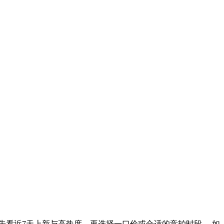
先看近7天上新与高热度，再选择一口价或合适的竞拍时段。 如