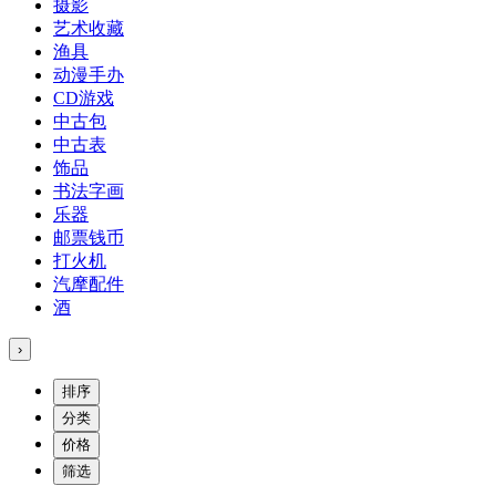
摄影
艺术收藏
渔具
动漫手办
CD游戏
中古包
中古表
饰品
书法字画
乐器
邮票钱币
打火机
汽摩配件
酒
›
排序
分类
价格
筛选