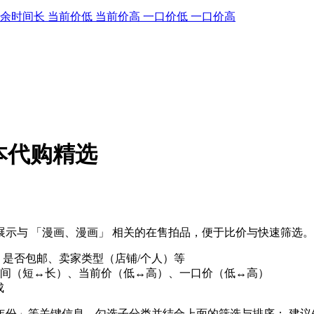
剩余时间长
当前价低
当前价高
一口价低
一口价高
本代购精选
示与 「漫画、漫画」 相关的在售拍品，便于比价与快速筛选。
、是否包邮、卖家类型（店铺/个人）等
间（短↔长）、当前价（低↔高）、一口价（低↔高）
成
/年份」等关键信息，勾选子分类并结合上面的筛选与排序； 建议