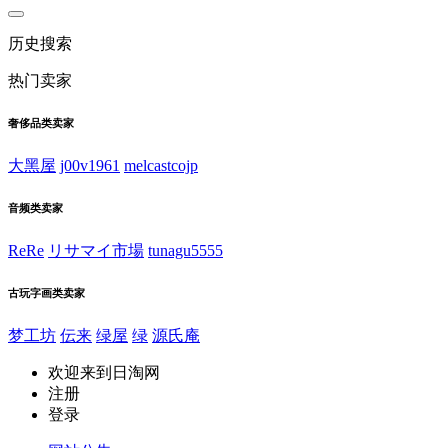
历史搜索
热门卖家
奢侈品类卖家
大黑屋
j00v1961
melcastcojp
音频类卖家
ReRe
リサマイ市場
tunagu5555
古玩字画类卖家
梦工坊
伝来
绿屋
绿
源氏庵
欢迎来到日淘网
注册
登录