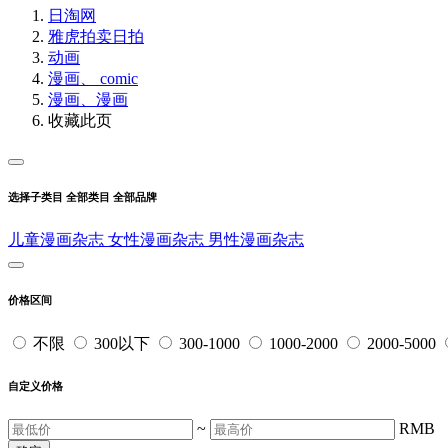
日淘网
雅虎拍卖
日拍
动画
漫画、 comic
漫画、漫画
收藏此页
选择子类目
全部类目
全部品牌
儿童漫画杂志
女性漫画杂志
男性漫画杂志
价格区间
不限
300以下
300-1000
1000-2000
2000-5000
自定义价格
~
RMB