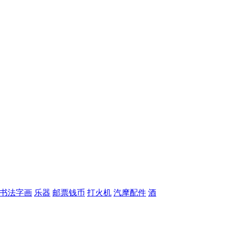
书法字画
乐器
邮票钱币
打火机
汽摩配件
酒