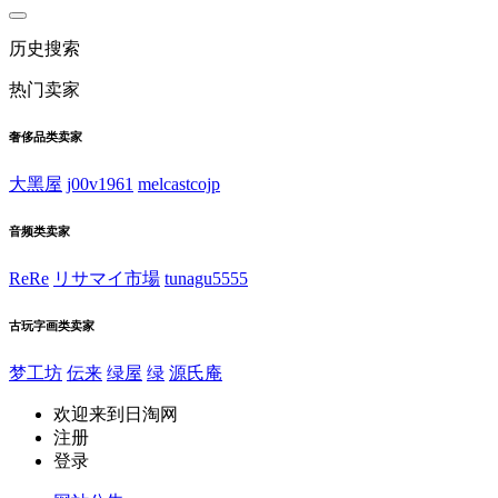
历史搜索
热门卖家
奢侈品类卖家
大黑屋
j00v1961
melcastcojp
音频类卖家
ReRe
リサマイ市場
tunagu5555
古玩字画类卖家
梦工坊
伝来
绿屋
绿
源氏庵
欢迎来到日淘网
注册
登录