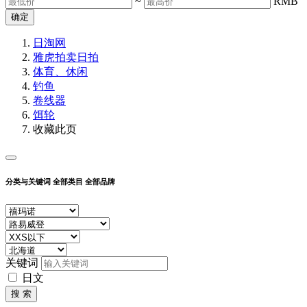
~
RMB
确定
日淘网
雅虎拍卖
日拍
体育、休闲
钓鱼
卷线器
饵轮
收藏此页
分类与关键词
全部类目
全部品牌
关键词
日文
搜 索