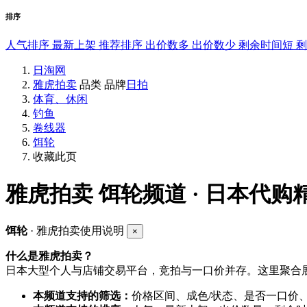
排序
人气排序
最新上架
推荐排序
出价数多
出价数少
剩余时间短
日淘网
雅虎拍卖
品类
品牌
日拍
体育、休闲
钓鱼
卷线器
饵轮
收藏此页
雅虎拍卖
饵轮频道 · 日本代购
饵轮
· 雅虎拍卖使用说明
×
什么是雅虎拍卖？
日本大型个人与店铺交易平台，竞拍与一口价并存。这里聚合展
本频道支持的筛选：
价格区间、成色/状态、是否一口价