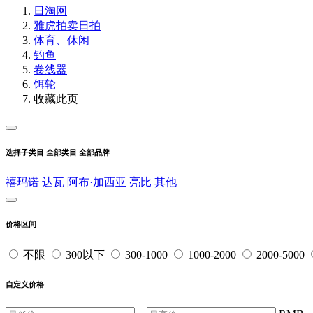
日淘网
雅虎拍卖
日拍
体育、休闲
钓鱼
卷线器
饵轮
收藏此页
选择子类目
全部类目
全部品牌
禧玛诺
达瓦
阿布·加西亚
亮比
其他
价格区间
不限
300以下
300-1000
1000-2000
2000-5000
自定义价格