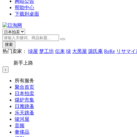
网站公告
帮助中心
下载到桌面
搜索
热门卖家：
绿屋
梦工坊
伝来
绿
大黑屋
源氏庵
ReRe
リサマイ
新手上路
‹
所有服务
聚合首页
日本拍卖
煤炉市集
日雅跳蚤
乐天跳蚤
骏河屋
音频
奢侈品