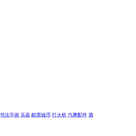
书法字画
乐器
邮票钱币
打火机
汽摩配件
酒