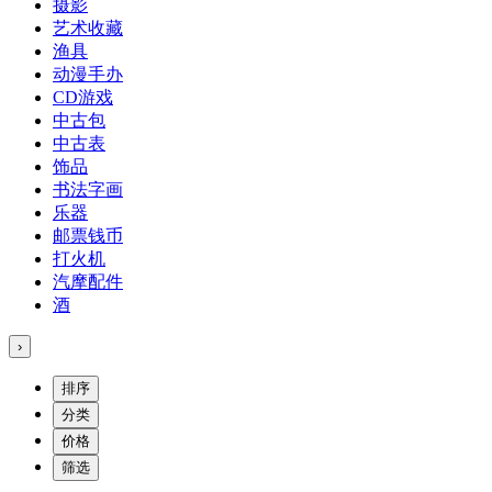
摄影
艺术收藏
渔具
动漫手办
CD游戏
中古包
中古表
饰品
书法字画
乐器
邮票钱币
打火机
汽摩配件
酒
›
排序
分类
价格
筛选