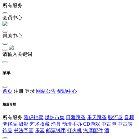
所有服务
会员中心
帮助中心
请输入关键词
菜单
首页
注册
登录
网站公告
帮助中心
频道专栏
所有服务
雅虎拍卖
煤炉市集
日雅跳蚤
乐天跳蚤
骏河屋
音频
奢侈品
摄影
艺术收藏
渔具
动漫手办
CD游戏
中古包
中古表
饰品
书法字画
乐器
邮票钱币
打火机
汽摩配件
酒