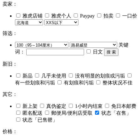
卖家：
雅虎店铺
雅虎个人
Paypay
拍卖
一口价
筛选：
关键
词：
日文
搜 索
新旧：
新品
几乎未使用
没有明显的划痕或污垢
有一些划痕和污垢
有划痕和污垢
整体状况不佳
其它：
新上架
真伪鉴定
1小时内结束
免日本邮费
匿名配送
郵便局/便利店受取
状态「在售」
状态「已售罄」
价格：