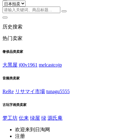
历史搜索
热门卖家
奢侈品类卖家
大黑屋
j00v1961
melcastcojp
音频类卖家
ReRe
リサマイ市場
tunagu5555
古玩字画类卖家
梦工坊
伝来
绿屋
绿
源氏庵
欢迎来到日淘网
注册