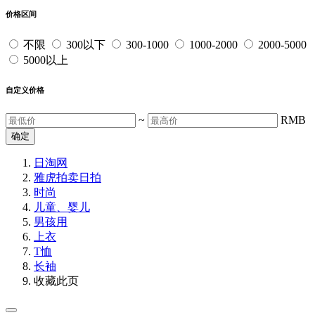
价格区间
不限
300以下
300-1000
1000-2000
2000-5000
5000以上
自定义价格
~
RMB
确定
日淘网
雅虎拍卖
日拍
时尚
儿童、婴儿
男孩用
上衣
T恤
长袖
收藏此页