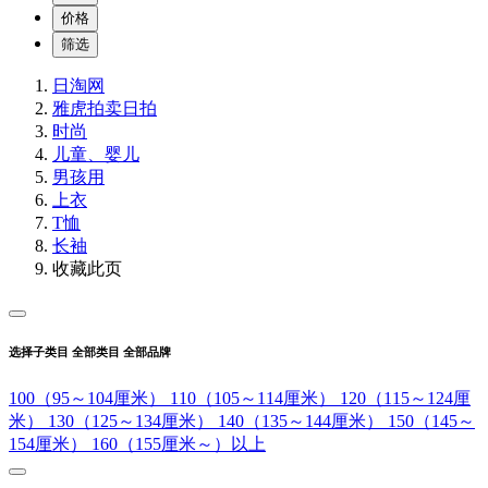
价格
筛选
日淘网
雅虎拍卖
日拍
时尚
儿童、婴儿
男孩用
上衣
T恤
长袖
收藏此页
选择子类目
全部类目
全部品牌
100（95～104厘米）
110（105～114厘米）
120（115～124厘
米）
130（125～134厘米）
140（135～144厘米）
150（145～
154厘米）
160（155厘米～）以上