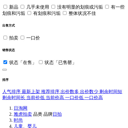
新品
几乎未使用
没有明显的划痕或污垢
有一些
划痕和污垢
有划痕和污垢
整体状况不佳
出售方式
拍卖
一口价
销售状态
状态「在售」
状态「已售罄」
排序
人气排序
最新上架
推荐排序
出价数多
出价数少
剩余时间短
剩余时间长
当前价低
当前价高
一口价低
一口价高
日淘网
雅虎拍卖
品类
品牌
日拍
时尚
儿童、婴儿