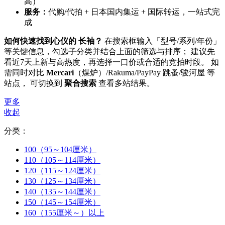
高）
服务：
代购/代拍 + 日本国内集运 + 国际转运，一站式完
成
如何快速找到心仪的 长袖？
在搜索框输入「型号/系列/年份」
等关键信息，勾选子分类并结合上面的筛选与排序； 建议先
看近7天上新与高热度，再选择一口价或合适的竞拍时段。 如
需同时对比
Mercari
（煤炉）/Rakuma/PayPay 跳蚤/骏河屋 等
站点， 可切换到
聚合搜索
查看多站结果。
更多
收起
分类：
100（95～104厘米）
110（105～114厘米）
120（115～124厘米）
130（125～134厘米）
140（135～144厘米）
150（145～154厘米）
160（155厘米～）以上