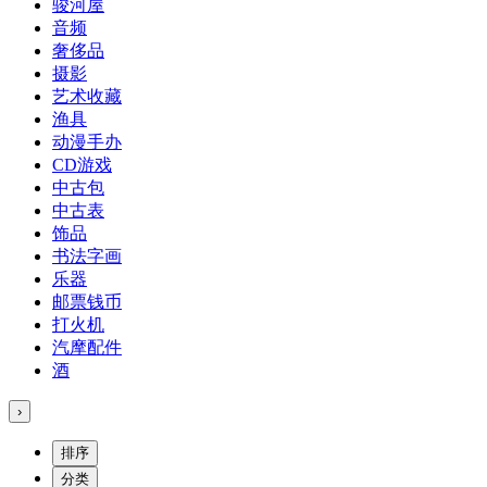
骏河屋
音频
奢侈品
摄影
艺术收藏
渔具
动漫手办
CD游戏
中古包
中古表
饰品
书法字画
乐器
邮票钱币
打火机
汽摩配件
酒
›
排序
分类