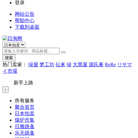
登录
网站公告
帮助中心
下载到桌面
搜索
热门卖家：
绿屋
梦工坊
伝来
绿
大黑屋
源氏庵
ReRe
リサマ
イ市場
新手上路
‹
所有服务
聚合首页
日本拍卖
煤炉市集
日雅跳蚤
乐天跳蚤