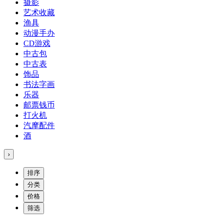
摄影
艺术收藏
渔具
动漫手办
CD游戏
中古包
中古表
饰品
书法字画
乐器
邮票钱币
打火机
汽摩配件
酒
›
排序
分类
价格
筛选