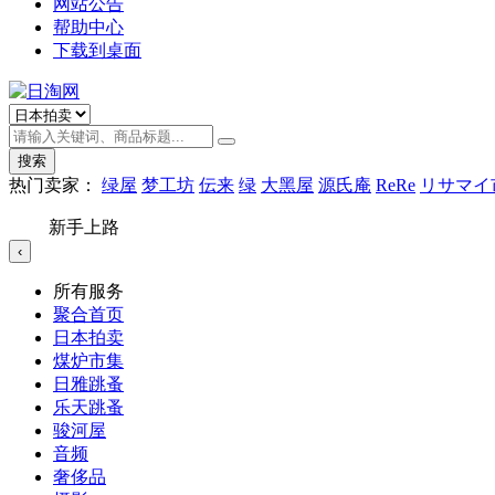
网站公告
帮助中心
下载到桌面
搜索
热门卖家：
绿屋
梦工坊
伝来
绿
大黑屋
源氏庵
ReRe
リサマイ
新手上路
‹
所有服务
聚合首页
日本拍卖
煤炉市集
日雅跳蚤
乐天跳蚤
骏河屋
音频
奢侈品