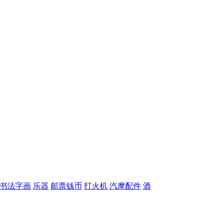
书法字画
乐器
邮票钱币
打火机
汽摩配件
酒