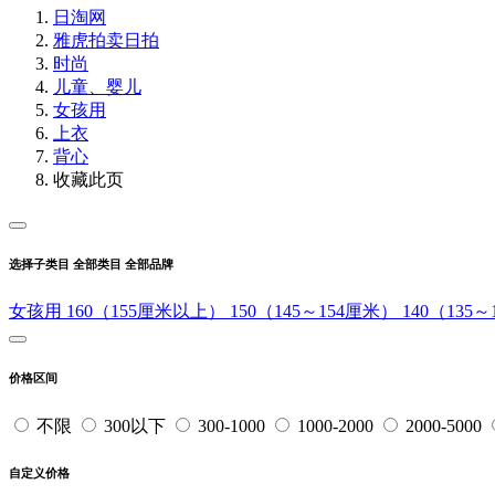
日淘网
雅虎拍卖
日拍
时尚
儿童、婴儿
女孩用
上衣
背心
收藏此页
选择子类目
全部类目
全部品牌
女孩用
160（155厘米以上）
150（145～154厘米）
140（135
价格区间
不限
300以下
300-1000
1000-2000
2000-5000
自定义价格