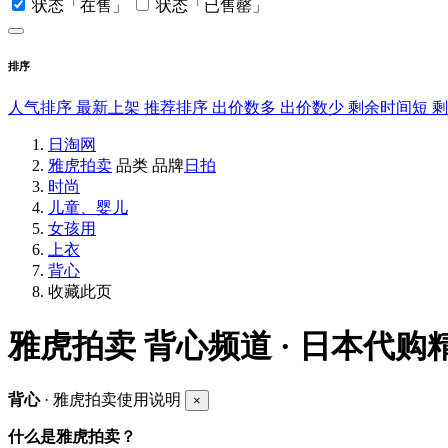
状态「在售」
状态「已售罄」
排序
人气排序
最新上架
推荐排序
出价数多
出价数少
剩余时间短
日淘网
雅虎拍卖
品类
品牌
日拍
时尚
儿童、婴儿
女孩用
上衣
背心
收藏此页
雅虎拍卖
背心频道 · 日本代购
背心
· 雅虎拍卖使用说明
×
什么是雅虎拍卖？