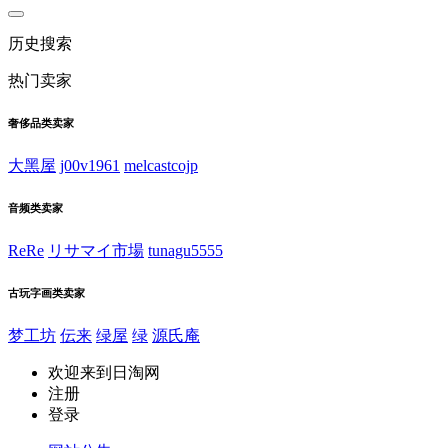
历史搜索
热门卖家
奢侈品类卖家
大黑屋
j00v1961
melcastcojp
音频类卖家
ReRe
リサマイ市場
tunagu5555
古玩字画类卖家
梦工坊
伝来
绿屋
绿
源氏庵
欢迎来到日淘网
注册
登录