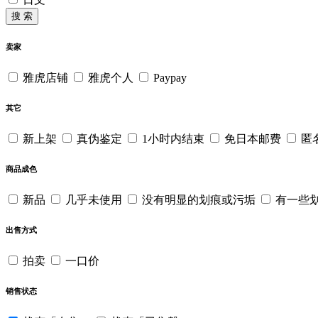
搜 索
卖家
雅虎店铺
雅虎个人
Paypay
其它
新上架
真伪鉴定
1小时内结束
免日本邮费
匿
商品成色
新品
几乎未使用
没有明显的划痕或污垢
有一些
出售方式
拍卖
一口价
销售状态