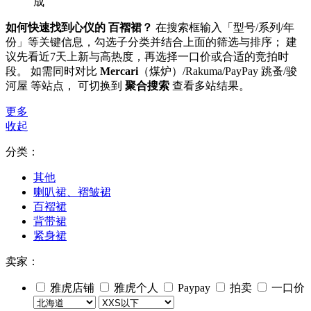
成
如何快速找到心仪的 百褶裙？
在搜索框输入「型号/系列/年
份」等关键信息，勾选子分类并结合上面的筛选与排序； 建
议先看近7天上新与高热度，再选择一口价或合适的竞拍时
段。 如需同时对比
Mercari
（煤炉）/Rakuma/PayPay 跳蚤/骏
河屋 等站点， 可切换到
聚合搜索
查看多站结果。
更多
收起
分类：
其他
喇叭裙、褶皱裙
百褶裙
背带裙
紧身裙
卖家：
雅虎店铺
雅虎个人
Paypay
拍卖
一口价