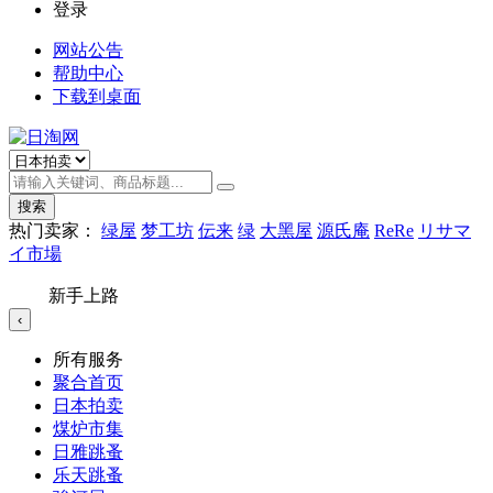
登录
网站公告
帮助中心
下载到桌面
搜索
热门卖家：
绿屋
梦工坊
伝来
绿
大黑屋
源氏庵
ReRe
リサマ
イ市場
新手上路
‹
所有服务
聚合首页
日本拍卖
煤炉市集
日雅跳蚤
乐天跳蚤