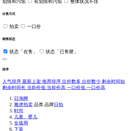
划痕和污垢
有划痕和污垢
整体状况不佳
出售方式
拍卖
一口价
销售状态
状态「在售」
状态「已售罄」
排序
人气排序
最新上架
推荐排序
出价数多
出价数少
剩余时间短
剩余时间长
当前价低
当前价高
一口价低
一口价高
日淘网
雅虎拍卖
品类
品牌
日拍
时尚
儿童、婴儿
女孩用
下装