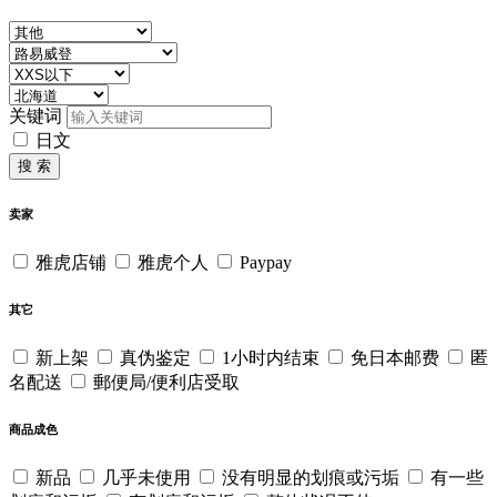
关键词
日文
搜 索
卖家
雅虎店铺
雅虎个人
Paypay
其它
新上架
真伪鉴定
1小时内结束
免日本邮费
匿
名配送
郵便局/便利店受取
商品成色
新品
几乎未使用
没有明显的划痕或污垢
有一些