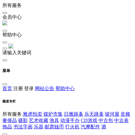
所有服务
会员中心
帮助中心
请输入关键词
菜单
首页
注册
登录
网站公告
帮助中心
频道专栏
所有服务
雅虎拍卖
煤炉市集
日雅跳蚤
乐天跳蚤
骏河屋
音频
奢侈品
摄影
艺术收藏
渔具
动漫手办
CD游戏
中古包
中古表
饰品
书法字画
乐器
邮票钱币
打火机
汽摩配件
酒