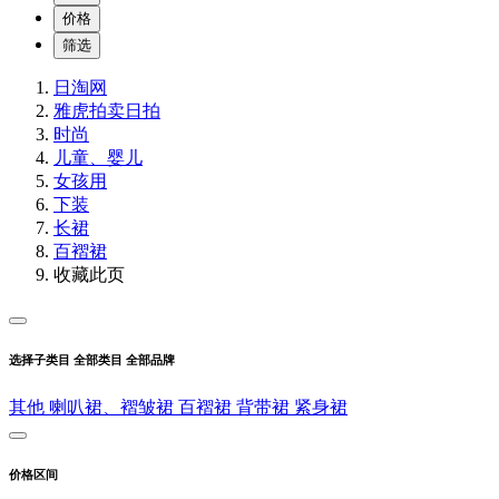
价格
筛选
日淘网
雅虎拍卖
日拍
时尚
儿童、婴儿
女孩用
下装
长裙
百褶裙
收藏此页
选择子类目
全部类目
全部品牌
其他
喇叭裙、褶皱裙
百褶裙
背带裙
紧身裙
价格区间