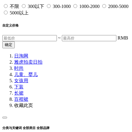
不限
300以下
300-1000
1000-2000
2000-5000
5000以上
自定义价格
~
RMB
确定
日淘网
雅虎拍卖
日拍
时尚
儿童、婴儿
女孩用
下装
长裙
百褶裙
收藏此页
分类与关键词
全部类目
全部品牌