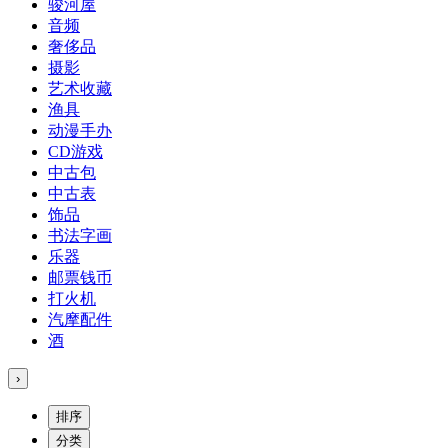
骏河屋
音频
奢侈品
摄影
艺术收藏
渔具
动漫手办
CD游戏
中古包
中古表
饰品
书法字画
乐器
邮票钱币
打火机
汽摩配件
酒
›
排序
分类