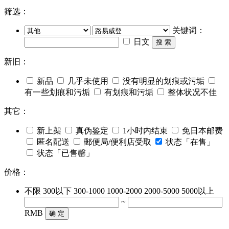
筛选：
关键词：
日文
搜 索
新旧：
新品
几乎未使用
没有明显的划痕或污垢
有一些划痕和污垢
有划痕和污垢
整体状况不佳
其它：
新上架
真伪鉴定
1小时内结束
免日本邮费
匿名配送
郵便局/便利店受取
状态「在售」
状态「已售罄」
价格：
不限
300以下
300-1000
1000-2000
2000-5000
5000以上
~
RMB
确 定