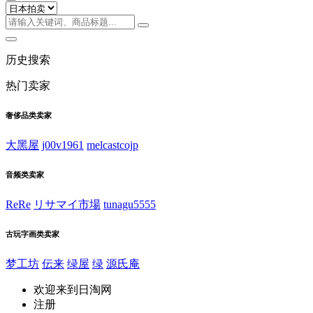
历史搜索
热门卖家
奢侈品类卖家
大黑屋
j00v1961
melcastcojp
音频类卖家
ReRe
リサマイ市場
tunagu5555
古玩字画类卖家
梦工坊
伝来
绿屋
绿
源氏庵
欢迎来到日淘网
注册