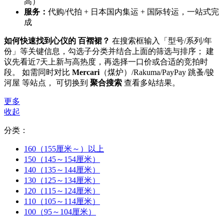
高）
服务：
代购/代拍 + 日本国内集运 + 国际转运，一站式完
成
如何快速找到心仪的 百褶裙？
在搜索框输入「型号/系列/年
份」等关键信息，勾选子分类并结合上面的筛选与排序； 建
议先看近7天上新与高热度，再选择一口价或合适的竞拍时
段。 如需同时对比
Mercari
（煤炉）/Rakuma/PayPay 跳蚤/骏
河屋 等站点， 可切换到
聚合搜索
查看多站结果。
更多
收起
分类：
160（155厘米～）以上
150（145～154厘米）
140（135～144厘米）
130（125～134厘米）
120（115～124厘米）
110（105～114厘米）
100（95～104厘米）