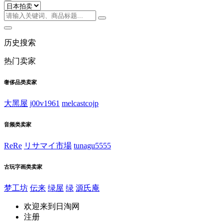
历史搜索
热门卖家
奢侈品类卖家
大黑屋
j00v1961
melcastcojp
音频类卖家
ReRe
リサマイ市場
tunagu5555
古玩字画类卖家
梦工坊
伝来
绿屋
绿
源氏庵
欢迎来到日淘网
注册