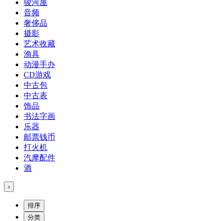
骏河屋
音频
奢侈品
摄影
艺术收藏
渔具
动漫手办
CD游戏
中古包
中古表
饰品
书法字画
乐器
邮票钱币
打火机
汽摩配件
酒
›
排序
分类