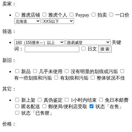
卖家：
雅虎店铺
雅虎个人
Paypay
拍卖
一口价
筛选：
关键
词：
日文
搜 索
新旧：
新品
几乎未使用
没有明显的划痕或污垢
有一些划痕和污垢
有划痕和污垢
整体状况不佳
其它：
新上架
真伪鉴定
1小时内结束
免日本邮费
匿名配送
郵便局/便利店受取
状态「在售」
状态「已售罄」
价格：