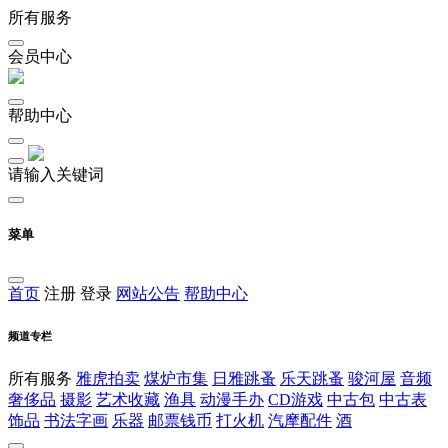
所有服务
会员中心
帮助中心
请输入关键词
菜单
首页
注册
登录
网站公告
帮助中心
频道专栏
所有服务
雅虎拍卖
煤炉市集
日雅跳蚤
乐天跳蚤
骏河屋
音频
奢侈品
摄影
艺术收藏
渔具
动漫手办
CD游戏
中古包
中古表
饰品
书法字画
乐器
邮票钱币
打火机
汽摩配件
酒