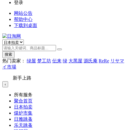
登录
网站公告
帮助中心
下载到桌面
搜索
热门卖家：
绿屋
梦工坊
伝来
绿
大黑屋
源氏庵
ReRe
リサマ
イ市場
新手上路
‹
所有服务
聚合首页
日本拍卖
煤炉市集
日雅跳蚤
乐天跳蚤