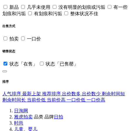
新品
几乎未使用
没有明显的划痕或污垢
有一些
划痕和污垢
有划痕和污垢
整体状况不佳
出售方式
拍卖
一口价
销售状态
状态「在售」
状态「已售罄」
排序
人气排序
最新上架
推荐排序
出价数多
出价数少
剩余时间短
剩余时间长
当前价低
当前价高
一口价低
一口价高
日淘网
雅虎拍卖
品类
品牌
日拍
时尚
儿童、婴儿