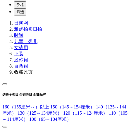
价格
筛选
日淘网
雅虎拍卖
日拍
时尚
儿童、婴儿
女孩用
下装
迷你裙
百褶裙
收藏此页
选择子类目
全部类目
全部品牌
160（155厘米～）以上
150（145～154厘米）
140（135～144
厘米）
130（125～134厘米）
120（115～124厘米）
110（105
～114厘米）
100（95～104厘米）