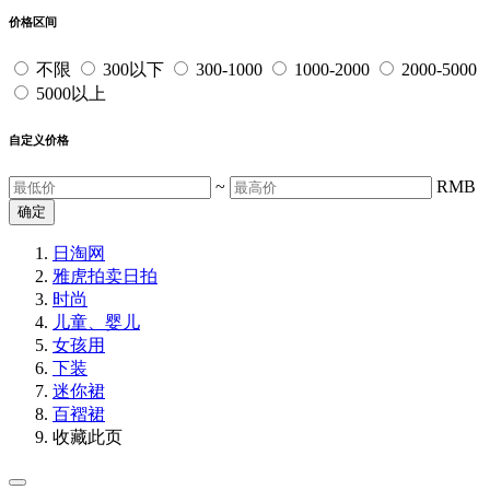
价格区间
不限
300以下
300-1000
1000-2000
2000-5000
5000以上
自定义价格
~
RMB
确定
日淘网
雅虎拍卖
日拍
时尚
儿童、婴儿
女孩用
下装
迷你裙
百褶裙
收藏此页