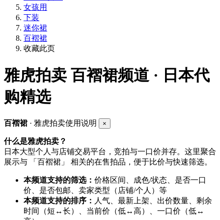
女孩用
下装
迷你裙
百褶裙
收藏此页
雅虎拍卖
百褶裙频道 · 日本代
购精选
百褶裙
· 雅虎拍卖使用说明
×
什么是雅虎拍卖？
日本大型个人与店铺交易平台，竞拍与一口价并存。这里聚合
展示与 「百褶裙」 相关的在售拍品，便于比价与快速筛选。
本频道支持的筛选：
价格区间、成色/状态、是否一口
价、是否包邮、卖家类型（店铺/个人）等
本频道支持的排序：
人气、最新上架、出价数量、剩余
时间（短↔长）、当前价（低↔高）、一口价（低↔