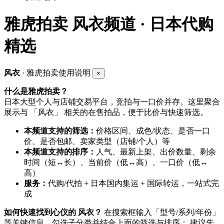
雅虎拍卖
风衣频道 · 日本代购
精选
风衣
· 雅虎拍卖使用说明
×
什么是雅虎拍卖？
日本大型个人与店铺交易平台，竞拍与一口价并存。这里聚合
展示与 「风衣」 相关的在售拍品，便于比价与快速筛选。
本频道支持的筛选：
价格区间、成色/状态、是否一口
价、是否包邮、卖家类型（店铺/个人）等
本频道支持的排序：
人气、最新上架、出价数量、剩余
时间（短↔长）、当前价（低↔高）、一口价（低↔
高）
服务：
代购/代拍 + 日本国内集运 + 国际转运，一站式完
成
如何快速找到心仪的 风衣？
在搜索框输入「型号/系列/年份」
等关键信息，勾选子分类并结合上面的筛选与排序； 建议先