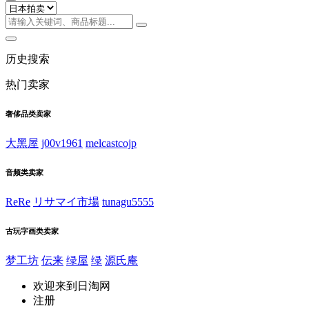
历史搜索
热门卖家
奢侈品类卖家
大黑屋
j00v1961
melcastcojp
音频类卖家
ReRe
リサマイ市場
tunagu5555
古玩字画类卖家
梦工坊
伝来
绿屋
绿
源氏庵
欢迎来到日淘网
注册