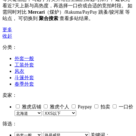
看近7天上新与高热度，再选择一口价或合适的竞拍时段。 如
需同时对比
Mercari
（煤炉）/Rakuma/PayPay 跳蚤/骏河屋 等
站点， 可切换到
聚合搜索
查看多站结果。
更多
收起
分类：
外套一般
工装外套
风衣
斗篷外套
春季外套
卖家：
雅虎店铺
雅虎个人
Paypay
拍卖
一口价
筛选：
关键词：