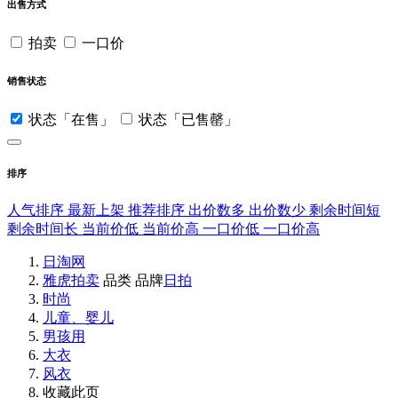
出售方式
拍卖
一口价
销售状态
状态「在售」
状态「已售罄」
排序
人气排序
最新上架
推荐排序
出价数多
出价数少
剩余时间短
剩余时间长
当前价低
当前价高
一口价低
一口价高
日淘网
雅虎拍卖
品类
品牌
日拍
时尚
儿童、婴儿
男孩用
大衣
风衣
收藏此页