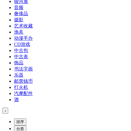
骏河屋
音频
奢侈品
摄影
艺术收藏
渔具
动漫手办
CD游戏
中古包
中古表
饰品
书法字画
乐器
邮票钱币
打火机
汽摩配件
酒
›
排序
分类