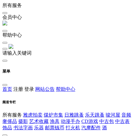
所有服务
会员中心
帮助中心
请输入关键词
菜单
首页
注册
登录
网站公告
帮助中心
频道专栏
所有服务
雅虎拍卖
煤炉市集
日雅跳蚤
乐天跳蚤
骏河屋
音频
奢侈品
摄影
艺术收藏
渔具
动漫手办
CD游戏
中古包
中古表
饰品
书法字画
乐器
邮票钱币
打火机
汽摩配件
酒