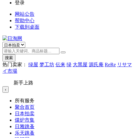
登录
网站公告
帮助中心
下载到桌面
搜索
热门卖家：
绿屋
梦工坊
伝来
绿
大黑屋
源氏庵
ReRe
リサマ
イ市場
新手上路
‹
所有服务
聚合首页
日本拍卖
煤炉市集
日雅跳蚤
乐天跳蚤