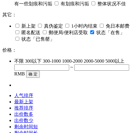
有一些划痕和污垢
有划痕和污垢
整体状况不佳
其它：
新上架
真伪鉴定
1小时内结束
免日本邮费
匿名配送
郵便局/便利店受取
状态「在售」
状态「已售罄」
价格：
不限
300以下
300-1000
1000-2000
2000-5000
5000以上
~
RMB
确 定
人气排序
最新上架
推荐排序
出价数多
出价数少
剩余时间短
剩余时间长