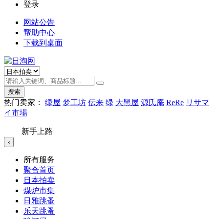
登录
网站公告
帮助中心
下载到桌面
搜索
热门卖家：
绿屋
梦工坊
伝来
绿
大黑屋
源氏庵
ReRe
リサマ
イ市場
新手上路
‹
所有服务
聚合首页
日本拍卖
煤炉市集
日雅跳蚤
乐天跳蚤