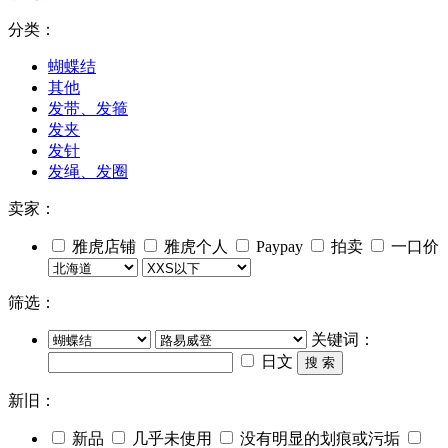
分类：
蝴蝶结
其他
发带、发箍
发夹
发针
发绳、发圈
卖家：
雅虎店铺
雅虎个人
Paypay
拍卖
一口价
筛选：
关键词：
日文
搜 索
新旧：
新品
几乎未使用
没有明显的划痕或污垢