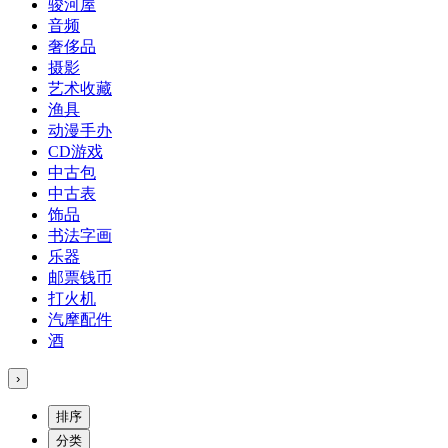
骏河屋
音频
奢侈品
摄影
艺术收藏
渔具
动漫手办
CD游戏
中古包
中古表
饰品
书法字画
乐器
邮票钱币
打火机
汽摩配件
酒
›
排序
分类