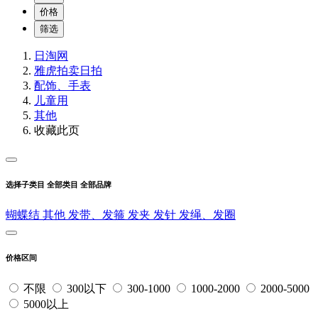
价格
筛选
日淘网
雅虎拍卖
日拍
配饰、手表
儿童用
其他
收藏此页
选择子类目
全部类目
全部品牌
蝴蝶结
其他
发带、发箍
发夹
发针
发绳、发圈
价格区间
不限
300以下
300-1000
1000-2000
2000-5000
5000以上