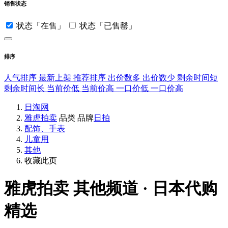
销售状态
状态「在售」
状态「已售罄」
排序
人气排序
最新上架
推荐排序
出价数多
出价数少
剩余时间短
剩余时间长
当前价低
当前价高
一口价低
一口价高
日淘网
雅虎拍卖
品类
品牌
日拍
配饰、手表
儿童用
其他
收藏此页
雅虎拍卖
其他频道 · 日本代购
精选