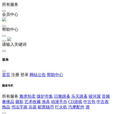
所有服务
会员中心
帮助中心
请输入关键词
菜单
首页
注册
登录
网站公告
帮助中心
频道专栏
所有服务
雅虎拍卖
煤炉市集
日雅跳蚤
乐天跳蚤
骏河屋
音频
奢侈品
摄影
艺术收藏
渔具
动漫手办
CD游戏
中古包
中古表
饰品
书法字画
乐器
邮票钱币
打火机
汽摩配件
酒