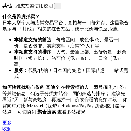
其他
· 雅虎拍卖使用说明
×
什么是雅虎拍卖？
日本大型个人与店铺交易平台，竞拍与一口价并存。这里聚合
展示与 「其他」 相关的在售拍品，便于比价与快速筛选。
本频道支持的筛选：
价格区间、成色/状态、是否一口
价、是否包邮、卖家类型（店铺/个人）等
本频道支持的排序：
人气、最新上架、出价数量、剩余
时间（短↔长）、当前价（低↔高）、一口价（低↔
高）
服务：
代购/代拍 + 日本国内集运 + 国际转运，一站式完
成
如何快速找到心仪的 其他？
在搜索框输入「型号/系列/年份」
等关键信息，勾选子分类并结合上面的筛选与排序； 建议先
看近7天上新与高热度，再选择一口价或合适的竞拍时段。 如
需同时对比
Mercari
（煤炉）/Rakuma/PayPay 跳蚤/骏河屋 等
站点， 可切换到
聚合搜索
查看多站结果。
更多
收起