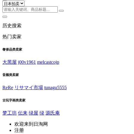
历史搜索
热门卖家
奢侈品类卖家
大黑屋
j00v1961
melcastcojp
音频类卖家
ReRe
リサマイ市場
tunagu5555
古玩字画类卖家
梦工坊
伝来
绿屋
绿
源氏庵
欢迎来到日淘网
注册