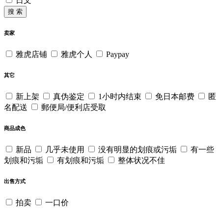
日文
搜 索
卖家
雅虎店铺
雅虎个人
Paypay
其它
新上架
真伪鉴定
1小时内结束
免日本邮费
匿
名配送
郵便局/便利店受取
商品成色
新品
几乎未使用
没有明显的划痕或污垢
有一些
划痕和污垢
有划痕和污垢
整体状况不佳
出售方式
拍卖
一口价