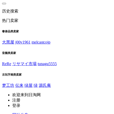
历史搜索
热门卖家
奢侈品类卖家
大黑屋
j00v1961
melcastcojp
音频类卖家
ReRe
リサマイ市場
tunagu5555
古玩字画类卖家
梦工坊
伝来
绿屋
绿
源氏庵
欢迎来到日淘网
注册
登录