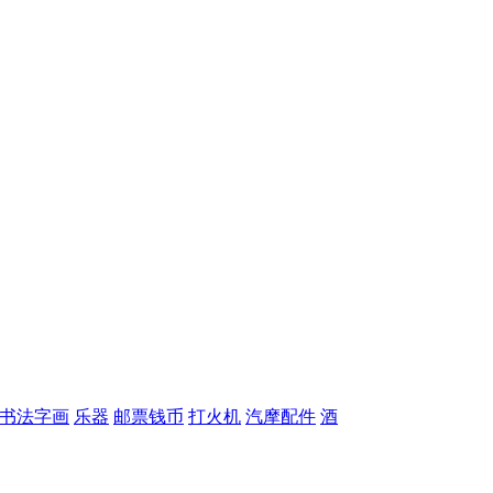
书法字画
乐器
邮票钱币
打火机
汽摩配件
酒