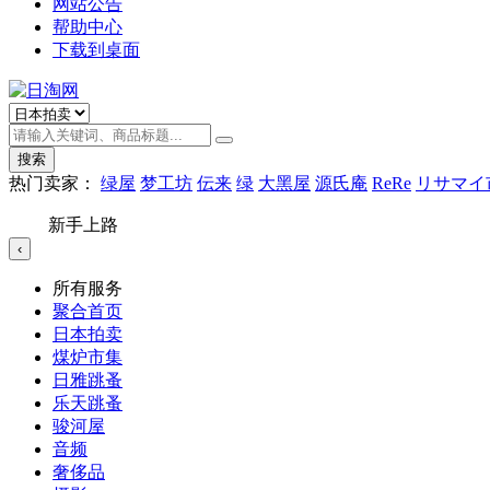
网站公告
帮助中心
下载到桌面
搜索
热门卖家：
绿屋
梦工坊
伝来
绿
大黑屋
源氏庵
ReRe
リサマイ
新手上路
‹
所有服务
聚合首页
日本拍卖
煤炉市集
日雅跳蚤
乐天跳蚤
骏河屋
音频
奢侈品