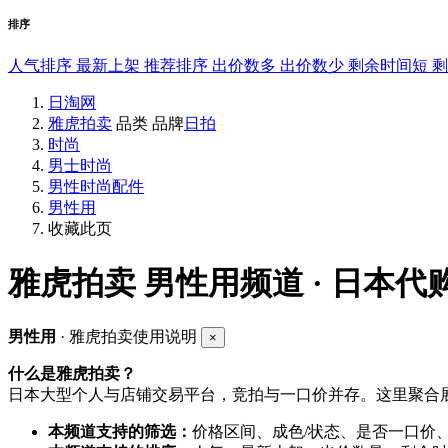
排序
人气排序
最新上架
推荐排序
出价数多
出价数少
剩余时间短
日淘网
雅虎拍卖
品类
品牌
日拍
时尚
男士时尚
男性时尚配件
男性用
收藏此页
雅虎拍卖
男性用频道 · 日本代
男性用
· 雅虎拍卖使用说明
×
什么是雅虎拍卖？
日本大型个人与店铺交易平台，竞拍与一口价并存。这里聚合展
本频道支持的筛选：
价格区间、成色/状态、是否一口价