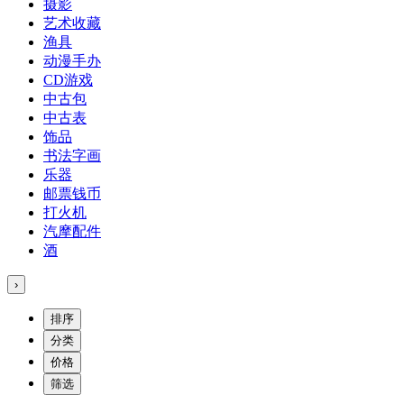
摄影
艺术收藏
渔具
动漫手办
CD游戏
中古包
中古表
饰品
书法字画
乐器
邮票钱币
打火机
汽摩配件
酒
›
排序
分类
价格
筛选