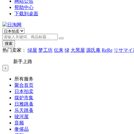
网站公告
帮助中心
下载到桌面
搜索
热门卖家：
绿屋
梦工坊
伝来
绿
大黑屋
源氏庵
ReRe
リサマイ
新手上路
‹
所有服务
聚合首页
日本拍卖
煤炉市集
日雅跳蚤
乐天跳蚤
骏河屋
音频
奢侈品