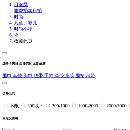
日淘网
雅虎拍卖
日拍
时尚
儿童、婴儿
时尚小物
伞
收藏此页
选择子类目
全部类目
全部品牌
围巾
其他
头巾
腰带
手帕
伞
女童装
围裙
吊带
价格区间
不限
300以下
300-1000
1000-2000
2000-5000
自定义价格