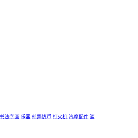
书法字画
乐器
邮票钱币
打火机
汽摩配件
酒