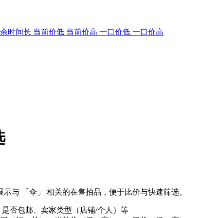
剩余时间长
当前价低
当前价高
一口价低
一口价高
选
示与 「伞」 相关的在售拍品，便于比价与快速筛选。
、是否包邮、卖家类型（店铺/个人）等