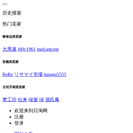
历史搜索
热门卖家
奢侈品类卖家
大黑屋
j00v1961
melcastcojp
音频类卖家
ReRe
リサマイ市場
tunagu5555
古玩字画类卖家
梦工坊
伝来
绿屋
绿
源氏庵
欢迎来到日淘网
注册
登录