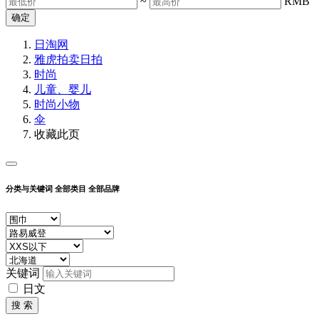
~
RMB
确定
日淘网
雅虎拍卖
日拍
时尚
儿童、婴儿
时尚小物
伞
收藏此页
分类与关键词
全部类目
全部品牌
关键词
日文
搜 索