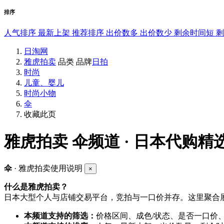
排序
人气排序
最新上架
推荐排序
出价数多
出价数少
剩余时间短
日淘网
雅虎拍卖
品类
品牌
日拍
时尚
儿童、婴儿
时尚小物
伞
收藏此页
雅虎拍卖
伞频道 · 日本代购精
伞
· 雅虎拍卖使用说明
×
什么是雅虎拍卖？
日本大型个人与店铺交易平台，竞拍与一口价并存。这里聚合展
本频道支持的筛选：
价格区间、成色/状态、是否一口价