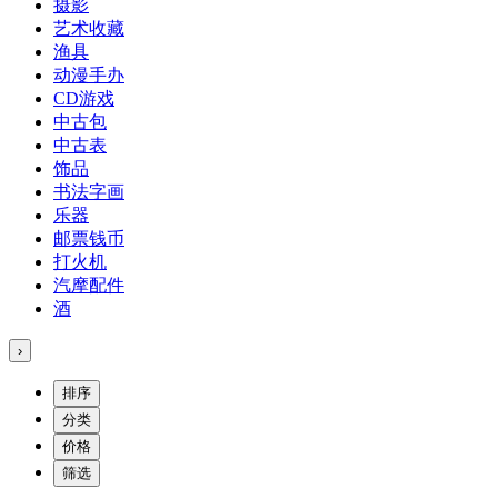
摄影
艺术收藏
渔具
动漫手办
CD游戏
中古包
中古表
饰品
书法字画
乐器
邮票钱币
打火机
汽摩配件
酒
›
排序
分类
价格
筛选