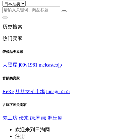
历史搜索
热门卖家
奢侈品类卖家
大黑屋
j00v1961
melcastcojp
音频类卖家
ReRe
リサマイ市場
tunagu5555
古玩字画类卖家
梦工坊
伝来
绿屋
绿
源氏庵
欢迎来到日淘网
注册