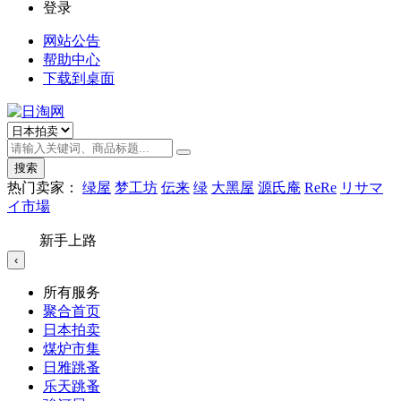
登录
网站公告
帮助中心
下载到桌面
搜索
热门卖家：
绿屋
梦工坊
伝来
绿
大黑屋
源氏庵
ReRe
リサマ
イ市場
新手上路
‹
所有服务
聚合首页
日本拍卖
煤炉市集
日雅跳蚤
乐天跳蚤