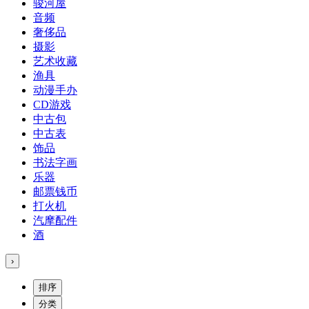
骏河屋
音频
奢侈品
摄影
艺术收藏
渔具
动漫手办
CD游戏
中古包
中古表
饰品
书法字画
乐器
邮票钱币
打火机
汽摩配件
酒
›
排序
分类