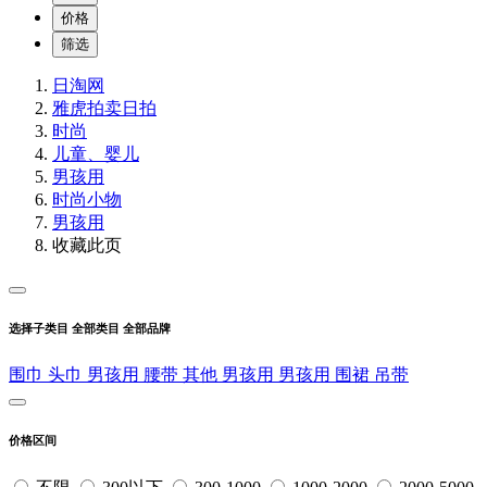
价格
筛选
日淘网
雅虎拍卖
日拍
时尚
儿童、婴儿
男孩用
时尚小物
男孩用
收藏此页
选择子类目
全部类目
全部品牌
围巾
头巾
男孩用
腰带
其他
男孩用
男孩用
围裙
吊带
价格区间