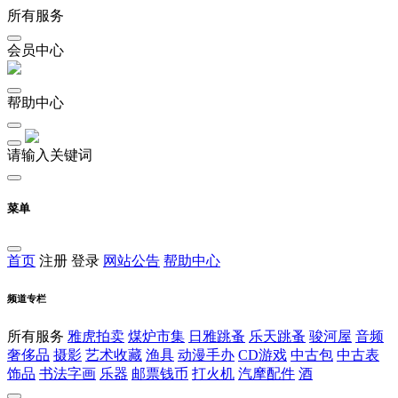
所有服务
会员中心
帮助中心
请输入关键词
菜单
首页
注册
登录
网站公告
帮助中心
频道专栏
所有服务
雅虎拍卖
煤炉市集
日雅跳蚤
乐天跳蚤
骏河屋
音频
奢侈品
摄影
艺术收藏
渔具
动漫手办
CD游戏
中古包
中古表
饰品
书法字画
乐器
邮票钱币
打火机
汽摩配件
酒