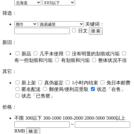
筛选：
关键词：
日文
搜 索
新旧：
新品
几乎未使用
没有明显的划痕或污垢
有一些划痕和污垢
有划痕和污垢
整体状况不佳
其它：
新上架
真伪鉴定
1小时内结束
免日本邮费
匿名配送
郵便局/便利店受取
状态「在售」
状态「已售罄」
价格：
不限
300以下
300-1000
1000-2000
2000-5000
5000以上
~
RMB
确 定