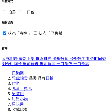
出售方式
拍卖
一口价
销售状态
状态「在售」
状态「已售罄」
排序
人气排序
最新上架
推荐排序
出价数多
出价数少
剩余时间短
剩余时间长
当前价低
当前价高
一口价低
一口价高
日淘网
雅虎拍卖
品类
品牌
日拍
时尚
儿童、婴儿
男孩用
时尚小物
男孩用
收藏此页