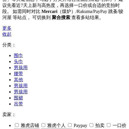
议先看近7天上新与高热度，再选择一口价或合适的竞拍时
段。 如需同时对比
Mercari
（煤炉）/Rakuma/PayPay 跳蚤/骏
河屋 等站点， 可切换到
聚合搜索
查看多站结果。
更多
收起
分类：
围巾
头巾
男孩用
腰带
其他
男孩用
男孩用
围裙
吊带
卖家：
雅虎店铺
雅虎个人
Paypay
拍卖
一口价