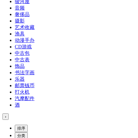
骏河屋
音频
奢侈品
摄影
艺术收藏
渔具
动漫手办
CD游戏
中古包
中古表
饰品
书法字画
乐器
邮票钱币
打火机
汽摩配件
酒
›
排序
分类