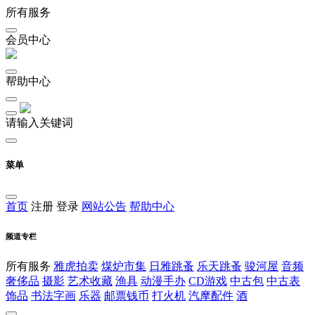
所有服务
会员中心
帮助中心
请输入关键词
菜单
首页
注册
登录
网站公告
帮助中心
频道专栏
所有服务
雅虎拍卖
煤炉市集
日雅跳蚤
乐天跳蚤
骏河屋
音频
奢侈品
摄影
艺术收藏
渔具
动漫手办
CD游戏
中古包
中古表
饰品
书法字画
乐器
邮票钱币
打火机
汽摩配件
酒