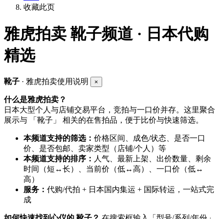
收藏此页
雅虎拍卖
靴子频道 · 日本代购
精选
靴子
· 雅虎拍卖使用说明
×
什么是雅虎拍卖？
日本大型个人与店铺交易平台，竞拍与一口价并存。这里聚合
展示与 「靴子」 相关的在售拍品，便于比价与快速筛选。
本频道支持的筛选：
价格区间、成色/状态、是否一口
价、是否包邮、卖家类型（店铺/个人）等
本频道支持的排序：
人气、最新上架、出价数量、剩余
时间（短↔长）、当前价（低↔高）、一口价（低↔
高）
服务：
代购/代拍 + 日本国内集运 + 国际转运，一站式完
成
如何快速找到心仪的 靴子？
在搜索框输入「型号/系列/年份」