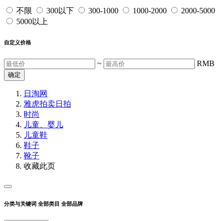
不限
300以下
300-1000
1000-2000
2000-5000
5000以上
自定义价格
~
RMB
确定
日淘网
雅虎拍卖
日拍
时尚
儿童、婴儿
儿童鞋
鞋子
靴子
收藏此页
分类与关键词
全部类目
全部品牌