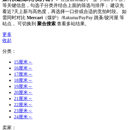
等关键信息，勾选子分类并结合上面的筛选与排序； 建议先
看近7天上新与高热度，再选择一口价或合适的竞拍时段。 如
需同时对比
Mercari
（煤炉）/Rakuma/PayPay 跳蚤/骏河屋 等
站点， 可切换到
聚合搜索
查看多站结果。
更多
收起
分类：
15厘米～
16厘米～
17厘米～
18厘米～
19厘米～
20厘米～
21厘米～
22厘米～
23厘米～
24厘米～
卖家：