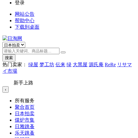
登录
网站公告
帮助中心
下载到桌面
搜索
热门卖家：
绿屋
梦工坊
伝来
绿
大黑屋
源氏庵
ReRe
リサマ
イ市場
新手上路
‹
所有服务
聚合首页
日本拍卖
煤炉市集
日雅跳蚤
乐天跳蚤