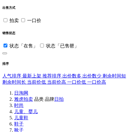
出售方式
拍卖
一口价
销售状态
状态「在售」
状态「已售罄」
排序
人气排序
最新上架
推荐排序
出价数多
出价数少
剩余时间短
剩余时间长
当前价低
当前价高
一口价低
一口价高
日淘网
雅虎拍卖
品类
品牌
日拍
时尚
儿童、婴儿
儿童鞋
鞋子
靴子