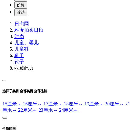
价格
筛选
日淘网
雅虎拍卖
日拍
时尚
儿童、婴儿
儿童鞋
鞋子
靴子
收藏此页
选择子类目
全部类目
全部品牌
15厘米～
16厘米～
17厘米～
18厘米～
19厘米～
20厘米～
21
厘米～
22厘米～
23厘米～
24厘米～
价格区间