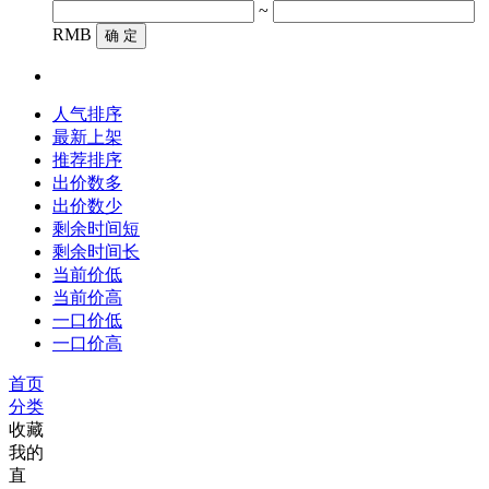
~
RMB
确 定
人气排序
最新上架
推荐排序
出价数多
出价数少
剩余时间短
剩余时间长
当前价低
当前价高
一口价低
一口价高
首页
分类
收藏
我的
直