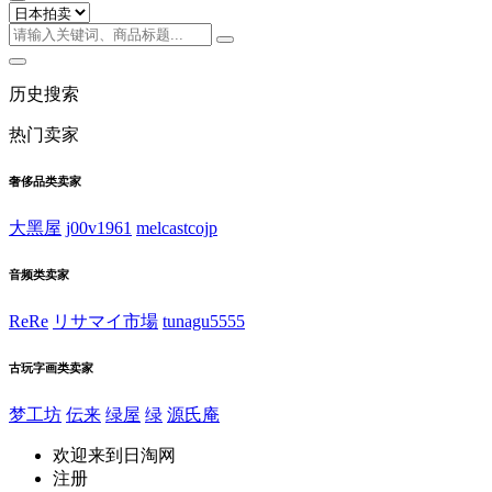
历史搜索
热门卖家
奢侈品类卖家
大黑屋
j00v1961
melcastcojp
音频类卖家
ReRe
リサマイ市場
tunagu5555
古玩字画类卖家
梦工坊
伝来
绿屋
绿
源氏庵
欢迎来到日淘网
注册