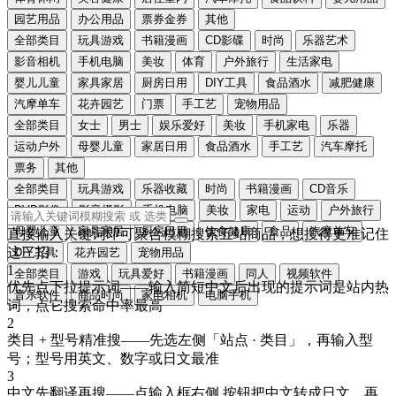
园艺用品
办公用品
票券金券
其他
全部类目
玩具游戏
书籍漫画
CD影碟
时尚
乐器艺术
影音相机
手机电脑
美妆
体育
户外旅行
生活家电
婴儿儿童
家具家居
厨房日用
DIY工具
食品酒水
减肥健康
汽摩单车
花卉园艺
门票
手工艺
宠物用品
全部类目
女士
男士
娱乐爱好
美妆
手机家电
乐器
运动户外
母婴儿童
家居日用
食品酒水
手工艺
汽车摩托
票务
其他
全部类目
玩具游戏
乐器收藏
时尚
书籍漫画
CD音乐
DVD影像
影音摄影
手机电脑
美妆
家电
运动
户外旅行
母婴儿童
家具家居
厨房日用
饮食健康
食品
汽摩单车
直接输入关键词即可聚合模糊搜索五站商品，想搜得更准记住
这三招：
DIY工具
花卉园艺
宠物用品
1
全部类目
游戏
玩具爱好
书籍漫画
同人
视频软件
优先点下拉提示词
——输入简短中文后出现的提示词是站内热
音乐软件
商品时尚
家电相机
电脑手机
词，点它搜索命中率最高
2
类目 + 型号精准搜
——先选左侧「站点 · 类目」，再输入型
号；型号用
英文、数字或日文
最准
3
中文先翻译再搜
——点输入框右侧
按钮把中文转成
日文
，再