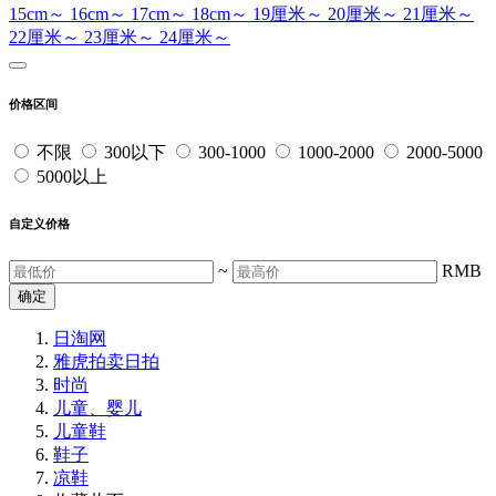
15cm～
16cm～
17cm～
18cm～
19厘米～
20厘米～
21厘米～
22厘米～
23厘米～
24厘米～
价格区间
不限
300以下
300-1000
1000-2000
2000-5000
5000以上
自定义价格
~
RMB
确定
日淘网
雅虎拍卖
日拍
时尚
儿童、婴儿
儿童鞋
鞋子
凉鞋