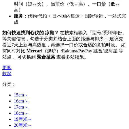
时间（短↔长）、当前价（低↔高）、一口价（低↔
高）
服务：
代购/代拍 + 日本国内集运 + 国际转运，一站式完
成
如何快速找到心仪的 凉鞋？
在搜索框输入「型号/系列/年份」
等关键信息，勾选子分类并结合上面的筛选与排序； 建议先
看近7天上新与高热度，再选择一口价或合适的竞拍时段。 如
需同时对比
Mercari
（煤炉）/Rakuma/PayPay 跳蚤/骏河屋 等
站点， 可切换到
聚合搜索
查看多站结果。
更多
收起
分类：
15cm～
16cm～
17cm～
18cm～
19厘米～
20厘米～