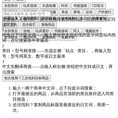
全部类目
玩具游戏
乐器收藏
时尚
书籍漫画
CD音乐
DVD影像
影音摄影
手机电脑
美妆
家电
运动
户外旅行
母婴儿童
家具家居
厨房日用
饮食健康
食品
汽摩单车
直接输入关键词即可聚合模糊搜索五站商品，想搜得更准记住
这三招：
DIY工具
花卉园艺
宠物用品
1
全部类目
游戏
玩具爱好
书籍漫画
同人
视频软件
优先点下拉提示词
——输入简短中文后出现的提示词是站内热
音乐软件
商品时尚
家电相机
电脑手机
词，点它搜索命中率最高
2
类目 + 型号精准搜
——先选左侧「站点 · 类目」，再输入型
号；型号用
英文、数字或日文
最准
3
中文先翻译再搜
——点输入框右侧
按钮把中文转成
日文
，再
点搜索
初次使用？三步找到目标商品
输入一两个简单中文词，点
下拉提示词
搜索；
打开最接近的商品，从商品页顶部的
类目路径
进入同类
目挑选；
还没找到？复制商品标题里最接近的
日文词
，再搜一
次。