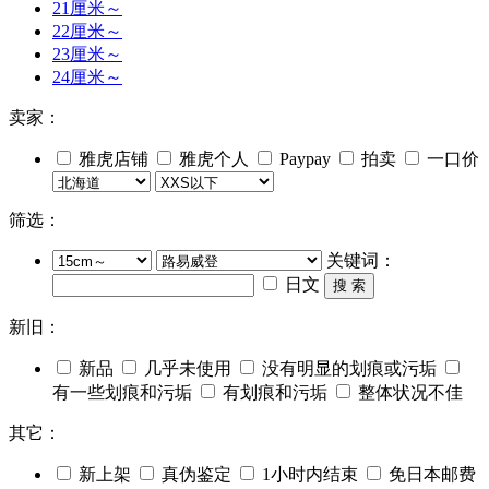
21厘米～
22厘米～
23厘米～
24厘米～
卖家：
雅虎店铺
雅虎个人
Paypay
拍卖
一口价
筛选：
关键词：
日文
搜 索
新旧：
新品
几乎未使用
没有明显的划痕或污垢
有一些划痕和污垢
有划痕和污垢
整体状况不佳
其它：
新上架
真伪鉴定
1小时内结束
免日本邮费