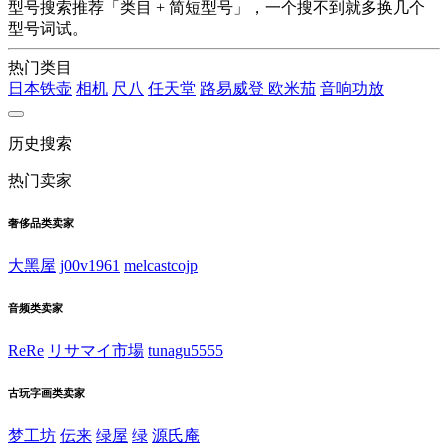
型号搜索推荐「类目 + 简短型号」，一个搜不到就多换几个
型号词试。
热门类目
日本铁壶
相机
尺八
任天堂
路易威登
欧米茄
音响功放
历史搜索
热门卖家
奢侈品类卖家
大黑屋
j00v1961
melcastcojp
音频类卖家
ReRe
リサマイ市場
tunagu5555
古玩字画类卖家
梦工坊
伝来
绿屋
绿
源氏庵