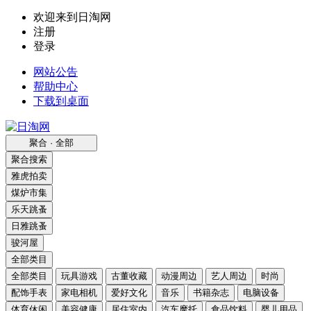
欢迎来到日淘网
注册
登录
网站公告
帮助中心
下载到桌面
聚合 · 全部
聚合搜索
雅虎拍卖
煤炉市集
乐天跳蚤
日雅跳蚤
骏河屋
全部类目
全部类目
玩具游戏
古董收藏
动漫周边
艺人周边
时尚
配饰手表
家电相机
爱好文化
音乐
书籍杂志
电脑设备
体育休闲
美容健康
居住室内
汽车摩托
食品饮料
婴儿用品