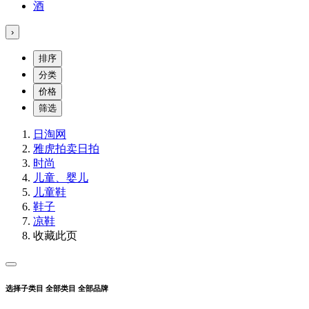
酒
›
排序
分类
价格
筛选
日淘网
雅虎拍卖
日拍
时尚
儿童、婴儿
儿童鞋
鞋子
凉鞋
收藏此页
选择子类目
全部类目
全部品牌