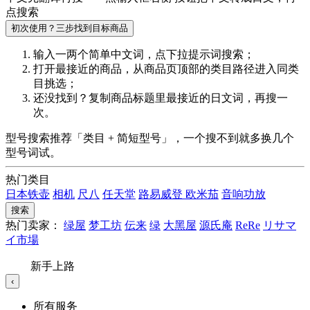
点搜索
初次使用？三步找到目标商品
输入一两个简单中文词，点
下拉提示词
搜索；
打开最接近的商品，从商品页顶部的
类目路径
进入同类
目挑选；
还没找到？复制商品标题里最接近的
日文词
，再搜一
次。
型号搜索推荐「类目 + 简短型号」，一个搜不到就多换几个
型号词试。
热门类目
日本铁壶
相机
尺八
任天堂
路易威登
欧米茄
音响功放
搜索
热门卖家：
绿屋
梦工坊
伝来
绿
大黑屋
源氏庵
ReRe
リサマ
イ市場
新手上路
‹
所有服务