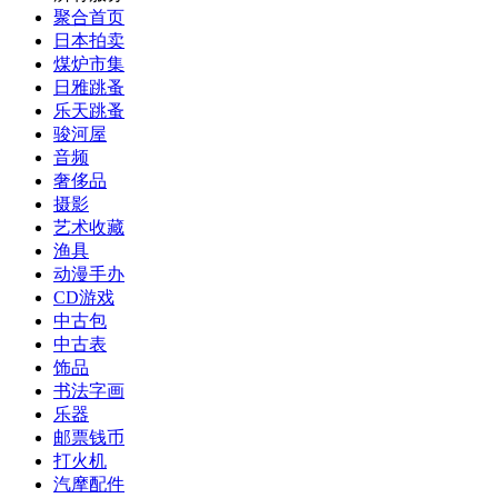
聚合首页
日本拍卖
煤炉市集
日雅跳蚤
乐天跳蚤
骏河屋
音频
奢侈品
摄影
艺术收藏
渔具
动漫手办
CD游戏
中古包
中古表
饰品
书法字画
乐器
邮票钱币
打火机
汽摩配件