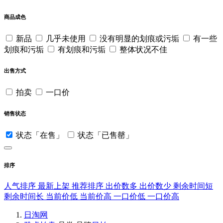
商品成色
新品
几乎未使用
没有明显的划痕或污垢
有一些
划痕和污垢
有划痕和污垢
整体状况不佳
出售方式
拍卖
一口价
销售状态
状态「在售」
状态「已售罄」
排序
人气排序
最新上架
推荐排序
出价数多
出价数少
剩余时间短
剩余时间长
当前价低
当前价高
一口价低
一口价高
日淘网