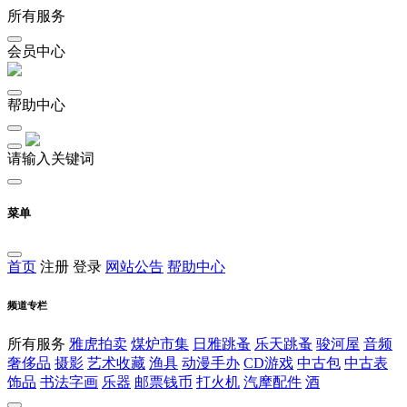
所有服务
会员中心
帮助中心
请输入关键词
菜单
首页
注册
登录
网站公告
帮助中心
频道专栏
所有服务
雅虎拍卖
煤炉市集
日雅跳蚤
乐天跳蚤
骏河屋
音频
奢侈品
摄影
艺术收藏
渔具
动漫手办
CD游戏
中古包
中古表
饰品
书法字画
乐器
邮票钱币
打火机
汽摩配件
酒