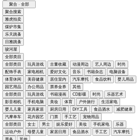
聚合 · 全部
聚合搜索
雅虎拍卖
煤炉市集
乐天跳蚤
日雅跳蚤
骏河屋
全部类目
全部类目
玩具游戏
古董收藏
动漫周边
艺人周边
时尚
配饰手表
家电相机
爱好文化
音乐
书籍杂志
电脑设备
体育休闲
美容健康
居住室内
汽车摩托
食品饮料
婴儿用品
园艺用品
办公用品
票券金券
其他
全部类目
玩具游戏
书籍漫画
CD影碟
时尚
乐器艺术
影音相机
手机电脑
美妆
体育
户外旅行
生活家电
婴儿儿童
家具家居
厨房日用
DIY工具
食品酒水
减肥健康
汽摩单车
花卉园艺
门票
手工艺
宠物用品
全部类目
女士
男士
娱乐爱好
美妆
手机家电
乐器
运动户外
母婴儿童
家居日用
食品酒水
手工艺
汽车摩托
票务
其他