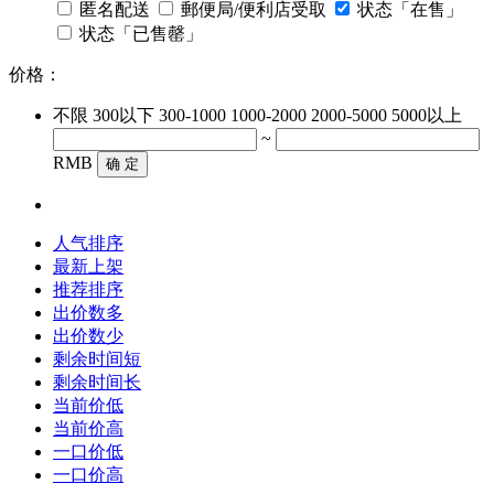
匿名配送
郵便局/便利店受取
状态「在售」
状态「已售罄」
价格：
不限
300以下
300-1000
1000-2000
2000-5000
5000以上
~
RMB
确 定
人气排序
最新上架
推荐排序
出价数多
出价数少
剩余时间短
剩余时间长
当前价低
当前价高
一口价低
一口价高