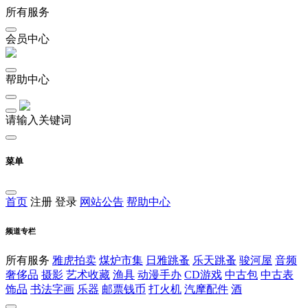
所有服务
会员中心
帮助中心
请输入关键词
菜单
首页
注册
登录
网站公告
帮助中心
频道专栏
所有服务
雅虎拍卖
煤炉市集
日雅跳蚤
乐天跳蚤
骏河屋
音频
奢侈品
摄影
艺术收藏
渔具
动漫手办
CD游戏
中古包
中古表
饰品
书法字画
乐器
邮票钱币
打火机
汽摩配件
酒