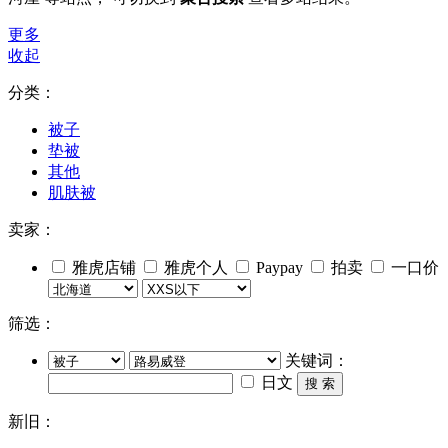
更多
收起
分类：
被子
垫被
其他
肌肤被
卖家：
雅虎店铺
雅虎个人
Paypay
拍卖
一口价
筛选：
关键词：
日文
搜 索
新旧：