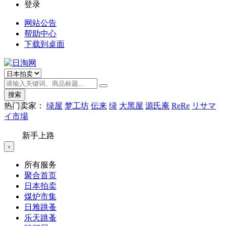
登录
网站公告
帮助中心
下载到桌面
搜索
热门卖家：
绿屋
梦工坊
伝来
绿
大黑屋
源氏庵
ReRe
リサマ
イ市場
新手上路
‹
所有服务
聚合首页
日本拍卖
煤炉市集
日雅跳蚤
乐天跳蚤