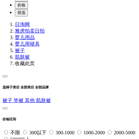
价格
筛选
日淘网
雅虎拍卖
日拍
婴儿用品
婴儿用寝具
被子
肌肤被
收藏此页
选择子类目
全部类目
全部品牌
被子
垫被
其他
肌肤被
价格区间
不限
300以下
300-1000
1000-2000
2000-5000