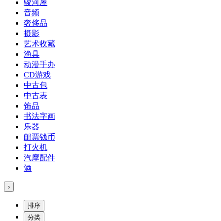
骏河屋
音频
奢侈品
摄影
艺术收藏
渔具
动漫手办
CD游戏
中古包
中古表
饰品
书法字画
乐器
邮票钱币
打火机
汽摩配件
酒
›
排序
分类