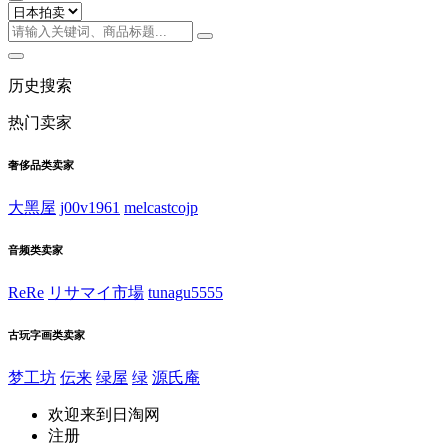
历史搜索
热门卖家
奢侈品类卖家
大黑屋
j00v1961
melcastcojp
音频类卖家
ReRe
リサマイ市場
tunagu5555
古玩字画类卖家
梦工坊
伝来
绿屋
绿
源氏庵
欢迎来到日淘网
注册