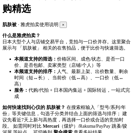
购精选
肌肤被
· 雅虎拍卖使用说明
×
什么是雅虎拍卖？
日本大型个人与店铺交易平台，竞拍与一口价并存。这里聚合
展示与 「肌肤被」 相关的在售拍品，便于比价与快速筛选。
本频道支持的筛选：
价格区间、成色/状态、是否一口
价、是否包邮、卖家类型（店铺/个人）等
本频道支持的排序：
人气、最新上架、出价数量、剩余
时间（短↔长）、当前价（低↔高）、一口价（低↔
高）
服务：
代购/代拍 + 日本国内集运 + 国际转运，一站式完
成
如何快速找到心仪的 肌肤被？
在搜索框输入「型号/系列/年
份」等关键信息，勾选子分类并结合上面的筛选与排序； 建
议先看近7天上新与高热度，再选择一口价或合适的竞拍时
段。 如需同时对比
Mercari
（煤炉）/Rakuma/PayPay 跳蚤/骏
河屋 等站点， 可切换到
聚合搜索
查看多站结果。