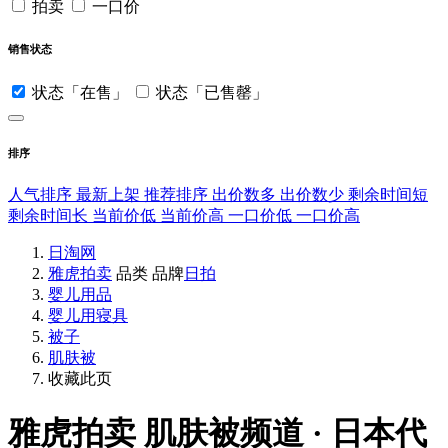
拍卖
一口价
销售状态
状态「在售」
状态「已售罄」
排序
人气排序
最新上架
推荐排序
出价数多
出价数少
剩余时间短
剩余时间长
当前价低
当前价高
一口价低
一口价高
日淘网
雅虎拍卖
品类
品牌
日拍
婴儿用品
婴儿用寝具
被子
肌肤被
收藏此页
雅虎拍卖
肌肤被频道 · 日本代