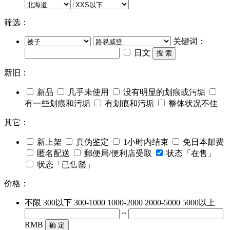
筛选：
关键词：
日文
搜 索
新旧：
新品
几乎未使用
没有明显的划痕或污垢
有一些划痕和污垢
有划痕和污垢
整体状况不佳
其它：
新上架
真伪鉴定
1小时内结束
免日本邮费
匿名配送
郵便局/便利店受取
状态「在售」
状态「已售罄」
价格：
不限
300以下
300-1000
1000-2000
2000-5000
5000以上
~
RMB
确 定