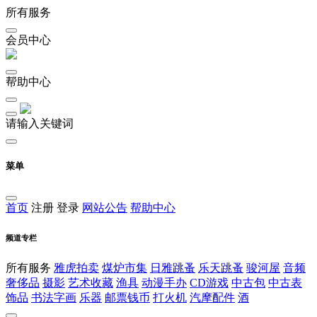
所有服务
会员中心
帮助中心
请输入关键词
菜单
首页
注册
登录
网站公告
帮助中心
频道专栏
所有服务
雅虎拍卖
煤炉市集
日雅跳蚤
乐天跳蚤
骏河屋
音频
奢侈品
摄影
艺术收藏
渔具
动漫手办
CD游戏
中古包
中古表
饰品
书法字画
乐器
邮票钱币
打火机
汽摩配件
酒