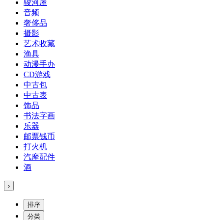
骏河屋
音频
奢侈品
摄影
艺术收藏
渔具
动漫手办
CD游戏
中古包
中古表
饰品
书法字画
乐器
邮票钱币
打火机
汽摩配件
酒
›
排序
分类