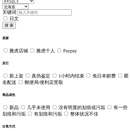
关键词
日文
搜 索
卖家
雅虎店铺
雅虎个人
Paypay
其它
新上架
真伪鉴定
1小时内结束
免日本邮费
匿
名配送
郵便局/便利店受取
商品成色
新品
几乎未使用
没有明显的划痕或污垢
有一些
划痕和污垢
有划痕和污垢
整体状况不佳
出售方式