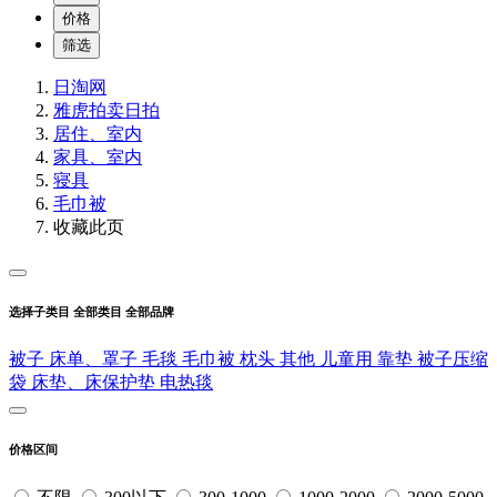
价格
筛选
日淘网
雅虎拍卖
日拍
居住、室内
家具、室内
寝具
毛巾被
收藏此页
选择子类目
全部类目
全部品牌
被子
床单、罩子
毛毯
毛巾被
枕头
其他
儿童用
靠垫
被子压缩
袋
床垫、床保护垫
电热毯
价格区间