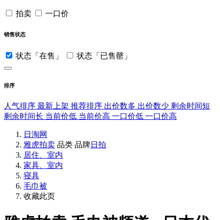
拍卖
一口价
销售状态
状态「在售」
状态「已售罄」
排序
人气排序
最新上架
推荐排序
出价数多
出价数少
剩余时间短
剩余时间长
当前价低
当前价高
一口价低
一口价高
日淘网
雅虎拍卖
品类
品牌
日拍
居住、室内
家具、室内
寝具
毛巾被
收藏此页