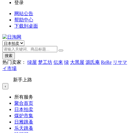
登录
网站公告
帮助中心
下载到桌面
搜索
热门卖家：
绿屋
梦工坊
伝来
绿
大黑屋
源氏庵
ReRe
リサマ
イ市場
新手上路
‹
所有服务
聚合首页
日本拍卖
煤炉市集
日雅跳蚤
乐天跳蚤