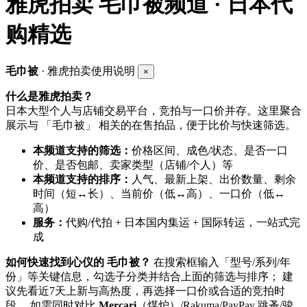
雅虎拍卖
毛巾被频道 · 日本代
购精选
毛巾被
· 雅虎拍卖使用说明
×
什么是雅虎拍卖？
日本大型个人与店铺交易平台，竞拍与一口价并存。这里聚合
展示与 「毛巾被」 相关的在售拍品，便于比价与快速筛选。
本频道支持的筛选：
价格区间、成色/状态、是否一口
价、是否包邮、卖家类型（店铺/个人）等
本频道支持的排序：
人气、最新上架、出价数量、剩余
时间（短↔长）、当前价（低↔高）、一口价（低↔
高）
服务：
代购/代拍 + 日本国内集运 + 国际转运，一站式完
成
如何快速找到心仪的 毛巾被？
在搜索框输入「型号/系列/年
份」等关键信息，勾选子分类并结合上面的筛选与排序； 建
议先看近7天上新与高热度，再选择一口价或合适的竞拍时
段。 如需同时对比
Mercari
（煤炉）/Rakuma/PayPay 跳蚤/骏