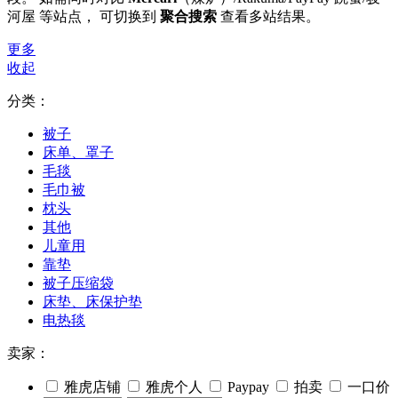
河屋 等站点， 可切换到
聚合搜索
查看多站结果。
更多
收起
分类：
被子
床单、罩子
毛毯
毛巾被
枕头
其他
儿童用
靠垫
被子压缩袋
床垫、床保护垫
电热毯
卖家：
雅虎店铺
雅虎个人
Paypay
拍卖
一口价