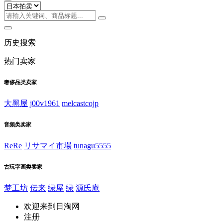
历史搜索
热门卖家
奢侈品类卖家
大黑屋
j00v1961
melcastcojp
音频类卖家
ReRe
リサマイ市場
tunagu5555
古玩字画类卖家
梦工坊
伝来
绿屋
绿
源氏庵
欢迎来到日淘网
注册