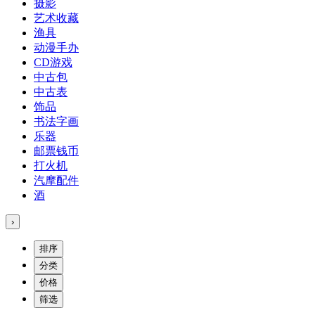
摄影
艺术收藏
渔具
动漫手办
CD游戏
中古包
中古表
饰品
书法字画
乐器
邮票钱币
打火机
汽摩配件
酒
›
排序
分类
价格
筛选