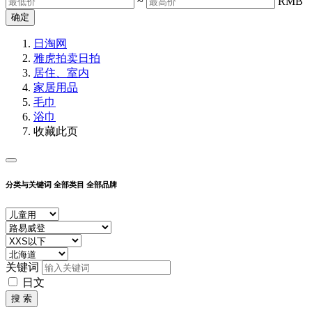
~
RMB
确定
日淘网
雅虎拍卖
日拍
居住、室内
家居用品
毛巾
浴巾
收藏此页
分类与关键词
全部类目
全部品牌
关键词
日文
搜 索