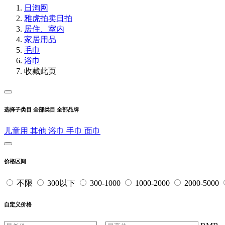
日淘网
雅虎拍卖
日拍
居住、室内
家居用品
毛巾
浴巾
收藏此页
选择子类目
全部类目
全部品牌
儿童用
其他
浴巾
手巾
面巾
价格区间
不限
300以下
300-1000
1000-2000
2000-5000
自定义价格