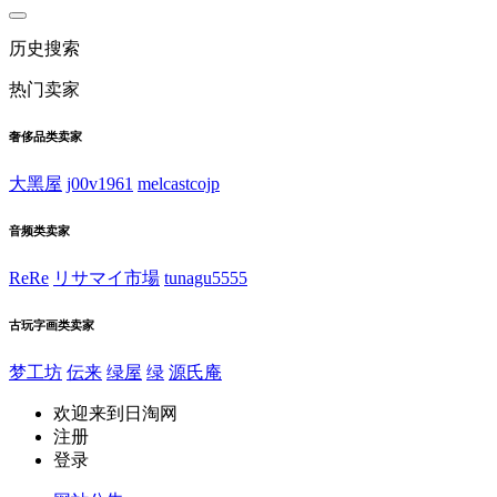
历史搜索
热门卖家
奢侈品类卖家
大黑屋
j00v1961
melcastcojp
音频类卖家
ReRe
リサマイ市場
tunagu5555
古玩字画类卖家
梦工坊
伝来
绿屋
绿
源氏庵
欢迎来到日淘网
注册
登录