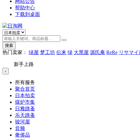
网站公告
帮助中心
下载到桌面
搜索
热门卖家：
绿屋
梦工坊
伝来
绿
大黑屋
源氏庵
ReRe
リサマイ
新手上路
‹
所有服务
聚合首页
日本拍卖
煤炉市集
日雅跳蚤
乐天跳蚤
骏河屋
音频
奢侈品