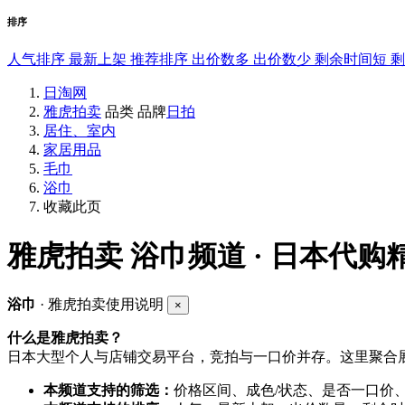
排序
人气排序
最新上架
推荐排序
出价数多
出价数少
剩余时间短
日淘网
雅虎拍卖
品类
品牌
日拍
居住、室内
家居用品
毛巾
浴巾
收藏此页
雅虎拍卖
浴巾频道 · 日本代购
浴巾
· 雅虎拍卖使用说明
×
什么是雅虎拍卖？
日本大型个人与店铺交易平台，竞拍与一口价并存。这里聚合展
本频道支持的筛选：
价格区间、成色/状态、是否一口价