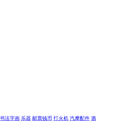
书法字画
乐器
邮票钱币
打火机
汽摩配件
酒