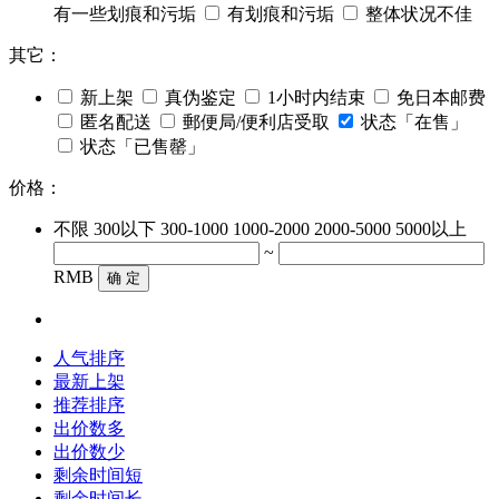
有一些划痕和污垢
有划痕和污垢
整体状况不佳
其它：
新上架
真伪鉴定
1小时内结束
免日本邮费
匿名配送
郵便局/便利店受取
状态「在售」
状态「已售罄」
价格：
不限
300以下
300-1000
1000-2000
2000-5000
5000以上
~
RMB
确 定
人气排序
最新上架
推荐排序
出价数多
出价数少
剩余时间短
剩余时间长