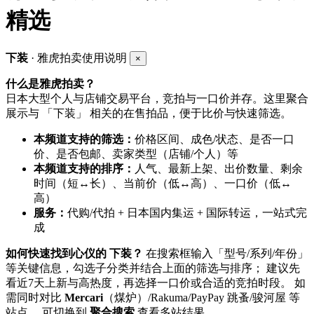
精选
下装
· 雅虎拍卖使用说明
×
什么是雅虎拍卖？
日本大型个人与店铺交易平台，竞拍与一口价并存。这里聚合
展示与 「下装」 相关的在售拍品，便于比价与快速筛选。
本频道支持的筛选：
价格区间、成色/状态、是否一口
价、是否包邮、卖家类型（店铺/个人）等
本频道支持的排序：
人气、最新上架、出价数量、剩余
时间（短↔长）、当前价（低↔高）、一口价（低↔
高）
服务：
代购/代拍 + 日本国内集运 + 国际转运，一站式完
成
如何快速找到心仪的 下装？
在搜索框输入「型号/系列/年份」
等关键信息，勾选子分类并结合上面的筛选与排序； 建议先
看近7天上新与高热度，再选择一口价或合适的竞拍时段。 如
需同时对比
Mercari
（煤炉）/Rakuma/PayPay 跳蚤/骏河屋 等
站点， 可切换到
聚合搜索
查看多站结果。