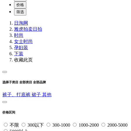
价格
筛选
日淘网
雅虎拍卖
日拍
时尚
女士时尚
孕妇装
下装
收藏此页
选择子类目
全部类目
全部品牌
裤子、打底裤
裙子
其他
价格区间
不限
300以下
300-1000
1000-2000
2000-5000