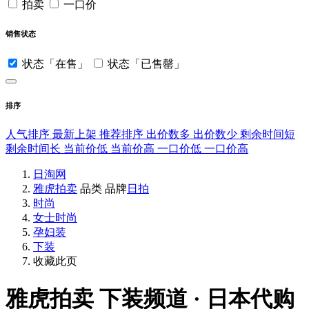
拍卖
一口价
销售状态
状态「在售」
状态「已售罄」
排序
人气排序
最新上架
推荐排序
出价数多
出价数少
剩余时间短
剩余时间长
当前价低
当前价高
一口价低
一口价高
日淘网
雅虎拍卖
品类
品牌
日拍
时尚
女士时尚
孕妇装
下装
收藏此页
雅虎拍卖
下装频道 · 日本代购