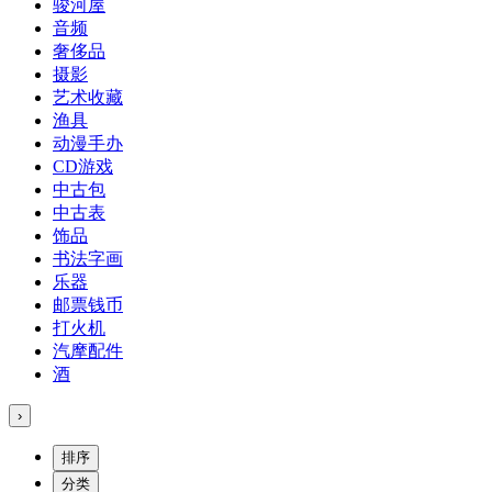
骏河屋
音频
奢侈品
摄影
艺术收藏
渔具
动漫手办
CD游戏
中古包
中古表
饰品
书法字画
乐器
邮票钱币
打火机
汽摩配件
酒
›
排序
分类