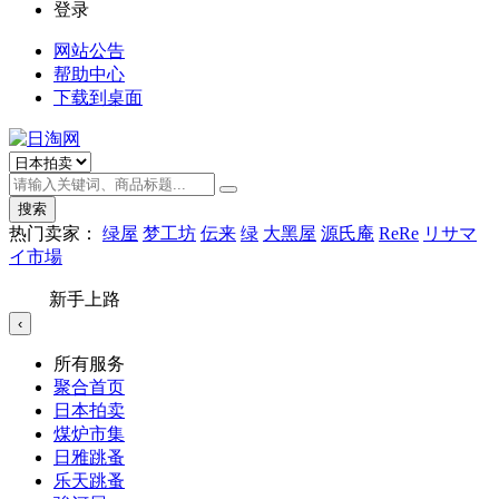
登录
网站公告
帮助中心
下载到桌面
搜索
热门卖家：
绿屋
梦工坊
伝来
绿
大黑屋
源氏庵
ReRe
リサマ
イ市場
新手上路
‹
所有服务
聚合首页
日本拍卖
煤炉市集
日雅跳蚤
乐天跳蚤