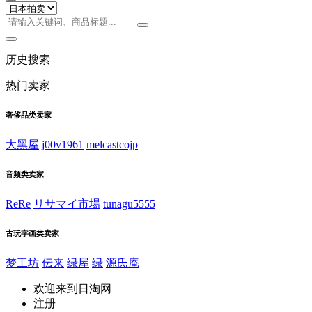
历史搜索
热门卖家
奢侈品类卖家
大黑屋
j00v1961
melcastcojp
音频类卖家
ReRe
リサマイ市場
tunagu5555
古玩字画类卖家
梦工坊
伝来
绿屋
绿
源氏庵
欢迎来到日淘网
注册