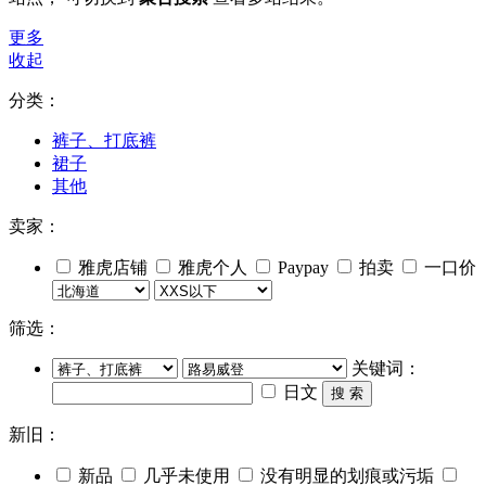
更多
收起
分类：
裤子、打底裤
裙子
其他
卖家：
雅虎店铺
雅虎个人
Paypay
拍卖
一口价
筛选：
关键词：
日文
搜 索
新旧：
新品
几乎未使用
没有明显的划痕或污垢