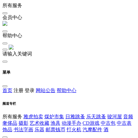
所有服务
会员中心
帮助中心
请输入关键词
菜单
首页
注册
登录
网站公告
帮助中心
频道专栏
所有服务
雅虎拍卖
煤炉市集
日雅跳蚤
乐天跳蚤
骏河屋
音频
奢侈品
摄影
艺术收藏
渔具
动漫手办
CD游戏
中古包
中古表
饰品
书法字画
乐器
邮票钱币
打火机
汽摩配件
酒