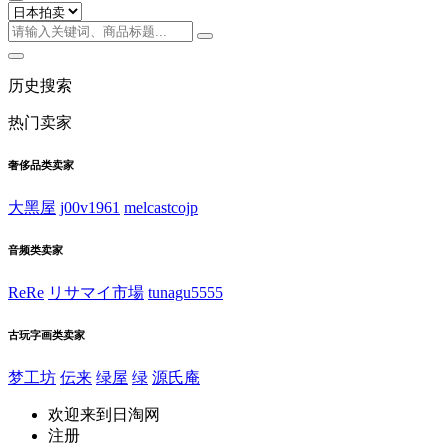
历史搜索
热门卖家
奢侈品类卖家
大黑屋
j00v1961
melcastcojp
音频类卖家
ReRe
リサマイ市場
tunagu5555
古玩字画类卖家
梦工坊
伝来
绿屋
绿
源氏庵
欢迎来到日淘网
注册