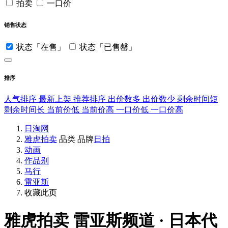
拍卖
一口价
销售状态
状态「在售」
状态「已售罄」
排序
人气排序
最新上架
推荐排序
出价数多
出价数少
剩余时间短
剩余时间长
当前价低
当前价高
一口价低
一口价高
日淘网
雅虎拍卖
品类
品牌
日拍
动画
作品别
马行
雷亚斯
收藏此页
雅虎拍卖
雷亚斯频道 · 日本代