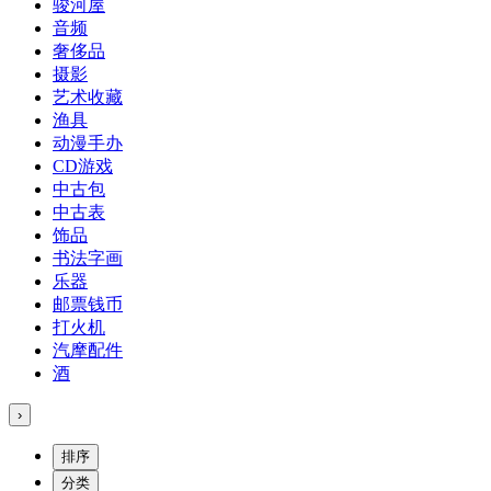
骏河屋
音频
奢侈品
摄影
艺术收藏
渔具
动漫手办
CD游戏
中古包
中古表
饰品
书法字画
乐器
邮票钱币
打火机
汽摩配件
酒
›
排序
分类