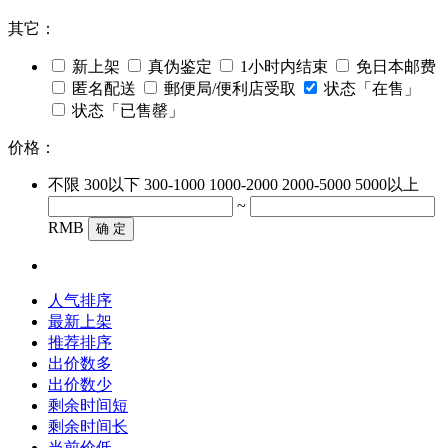
其它：
新上架
真伪鉴定
1小时内结束
免日本邮费
匿名配送
郵便局/便利店受取
状态「在售」
状态「已售罄」
价格：
不限
300以下
300-1000
1000-2000
2000-5000
5000以上
~
RMB
确 定
人气排序
最新上架
推荐排序
出价数多
出价数少
剩余时间短
剩余时间长
当前价低