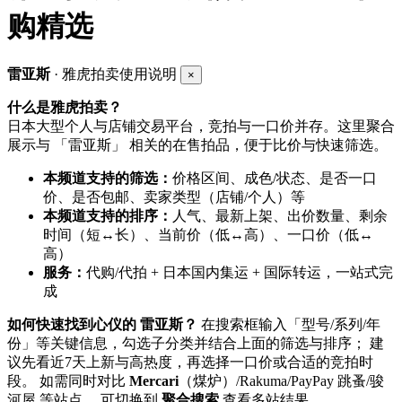
购精选
雷亚斯
· 雅虎拍卖使用说明
×
什么是雅虎拍卖？
日本大型个人与店铺交易平台，竞拍与一口价并存。这里聚合
展示与 「雷亚斯」 相关的在售拍品，便于比价与快速筛选。
本频道支持的筛选：
价格区间、成色/状态、是否一口
价、是否包邮、卖家类型（店铺/个人）等
本频道支持的排序：
人气、最新上架、出价数量、剩余
时间（短↔长）、当前价（低↔高）、一口价（低↔
高）
服务：
代购/代拍 + 日本国内集运 + 国际转运，一站式完
成
如何快速找到心仪的 雷亚斯？
在搜索框输入「型号/系列/年
份」等关键信息，勾选子分类并结合上面的筛选与排序； 建
议先看近7天上新与高热度，再选择一口价或合适的竞拍时
段。 如需同时对比
Mercari
（煤炉）/Rakuma/PayPay 跳蚤/骏
河屋 等站点， 可切换到
聚合搜索
查看多站结果。