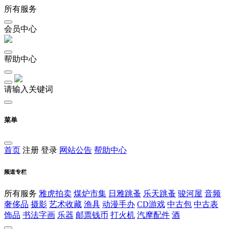
所有服务
会员中心
帮助中心
请输入关键词
菜单
首页
注册
登录
网站公告
帮助中心
频道专栏
所有服务
雅虎拍卖
煤炉市集
日雅跳蚤
乐天跳蚤
骏河屋
音频
奢侈品
摄影
艺术收藏
渔具
动漫手办
CD游戏
中古包
中古表
饰品
书法字画
乐器
邮票钱币
打火机
汽摩配件
酒