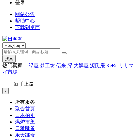
登录
网站公告
帮助中心
下载到桌面
搜索
热门卖家：
绿屋
梦工坊
伝来
绿
大黑屋
源氏庵
ReRe
リサマ
イ市場
新手上路
‹
所有服务
聚合首页
日本拍卖
煤炉市集
日雅跳蚤
乐天跳蚤