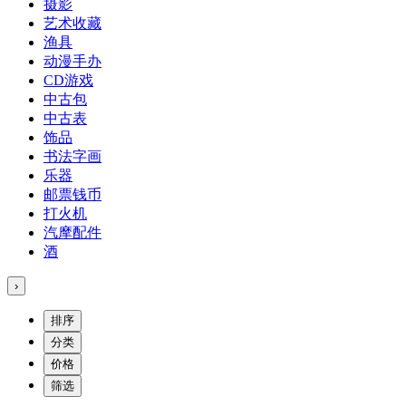
摄影
艺术收藏
渔具
动漫手办
CD游戏
中古包
中古表
饰品
书法字画
乐器
邮票钱币
打火机
汽摩配件
酒
›
排序
分类
价格
筛选