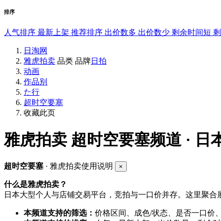
排序
人气排序
最新上架
推荐排序
出价数多
出价数少
剩余时间短
日淘网
雅虎拍卖
品类
品牌
日拍
动画
作品别
た行
超时空要塞
收藏此页
雅虎拍卖
超时空要塞频道 · 日
超时空要塞
· 雅虎拍卖使用说明
×
什么是雅虎拍卖？
日本大型个人与店铺交易平台，竞拍与一口价并存。这里聚合展
本频道支持的筛选：
价格区间、成色/状态、是否一口价