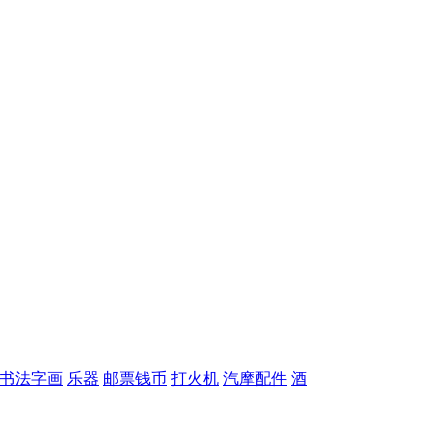
书法字画
乐器
邮票钱币
打火机
汽摩配件
酒