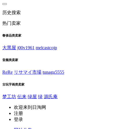
历史搜索
热门卖家
奢侈品类卖家
大黑屋
j00v1961
melcastcojp
音频类卖家
ReRe
リサマイ市場
tunagu5555
古玩字画类卖家
梦工坊
伝来
绿屋
绿
源氏庵
欢迎来到日淘网
注册
登录