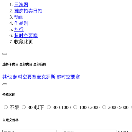
日淘网
雅虎拍卖
日拍
动画
作品别
た行
超时空要塞
收藏此页
选择子类目
全部类目
全部品牌
其他
超时空要塞麦克罗斯
超时空要塞
价格区间
不限
300以下
300-1000
1000-2000
2000-5000
自定义价格