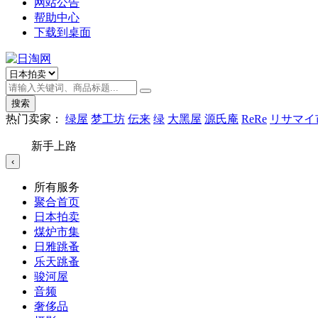
网站公告
帮助中心
下载到桌面
搜索
热门卖家：
绿屋
梦工坊
伝来
绿
大黑屋
源氏庵
ReRe
リサマイ
新手上路
‹
所有服务
聚合首页
日本拍卖
煤炉市集
日雅跳蚤
乐天跳蚤
骏河屋
音频
奢侈品