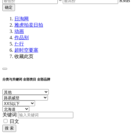
~
RMB
确定
日淘网
雅虎拍卖
日拍
动画
作品别
た行
超时空要塞
收藏此页
分类与关键词
全部类目
全部品牌
关键词
日文
搜 索