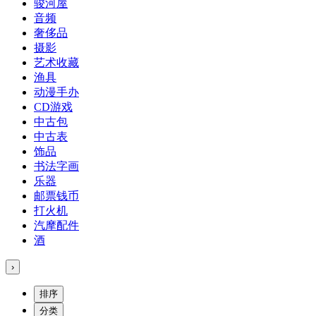
骏河屋
音频
奢侈品
摄影
艺术收藏
渔具
动漫手办
CD游戏
中古包
中古表
饰品
书法字画
乐器
邮票钱币
打火机
汽摩配件
酒
›
排序
分类