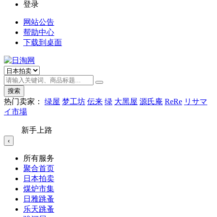
登录
网站公告
帮助中心
下载到桌面
搜索
热门卖家：
绿屋
梦工坊
伝来
绿
大黑屋
源氏庵
ReRe
リサマ
イ市場
新手上路
‹
所有服务
聚合首页
日本拍卖
煤炉市集
日雅跳蚤
乐天跳蚤