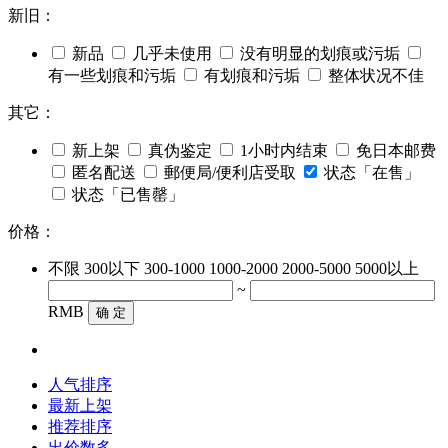
新旧：
新品
几乎未使用
没有明显的划痕或污垢
有一些划痕和污垢
有划痕和污垢
整体状况不佳
其它：
新上架
真伪鉴定
1小时内结束
免日本邮费
匿名配送
郵便局/便利店受取
状态「在售」
状态「已售罄」
价格：
不限
300以下
300-1000
1000-2000
2000-5000
5000以上
~
RMB
确 定
人气排序
最新上架
推荐排序
出价数多