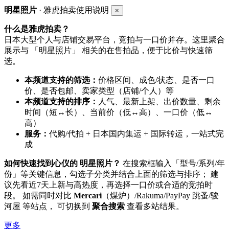
明星照片
· 雅虎拍卖使用说明
×
什么是雅虎拍卖？
日本大型个人与店铺交易平台，竞拍与一口价并存。这里聚合
展示与 「明星照片」 相关的在售拍品，便于比价与快速筛
选。
本频道支持的筛选：
价格区间、成色/状态、是否一口
价、是否包邮、卖家类型（店铺/个人）等
本频道支持的排序：
人气、最新上架、出价数量、剩余
时间（短↔长）、当前价（低↔高）、一口价（低↔
高）
服务：
代购/代拍 + 日本国内集运 + 国际转运，一站式完
成
如何快速找到心仪的 明星照片？
在搜索框输入「型号/系列/年
份」等关键信息，勾选子分类并结合上面的筛选与排序； 建
议先看近7天上新与高热度，再选择一口价或合适的竞拍时
段。 如需同时对比
Mercari
（煤炉）/Rakuma/PayPay 跳蚤/骏
河屋 等站点， 可切换到
聚合搜索
查看多站结果。
更多