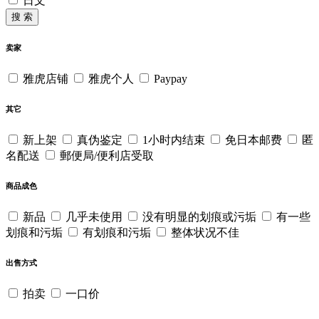
日文
搜 索
卖家
雅虎店铺
雅虎个人
Paypay
其它
新上架
真伪鉴定
1小时内结束
免日本邮费
匿
名配送
郵便局/便利店受取
商品成色
新品
几乎未使用
没有明显的划痕或污垢
有一些
划痕和污垢
有划痕和污垢
整体状况不佳
出售方式
拍卖
一口价