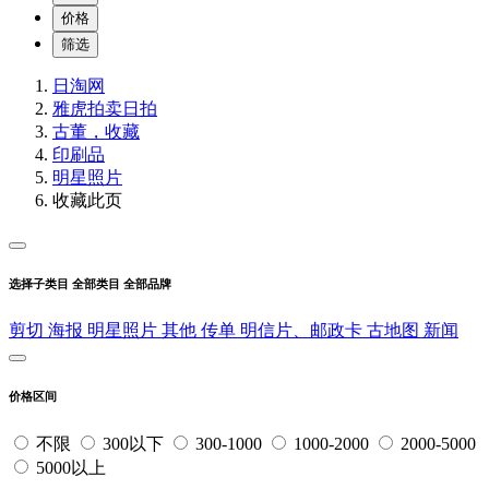
价格
筛选
日淘网
雅虎拍卖
日拍
古董，收藏
印刷品
明星照片
收藏此页
选择子类目
全部类目
全部品牌
剪切
海报
明星照片
其他
传单
明信片、邮政卡
古地图
新闻
价格区间
不限
300以下
300-1000
1000-2000
2000-5000
5000以上