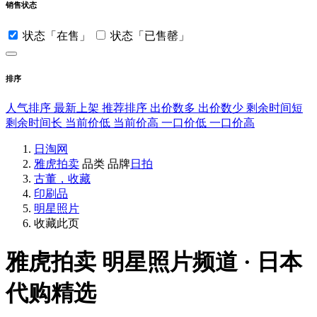
销售状态
状态「在售」
状态「已售罄」
排序
人气排序
最新上架
推荐排序
出价数多
出价数少
剩余时间短
剩余时间长
当前价低
当前价高
一口价低
一口价高
日淘网
雅虎拍卖
品类
品牌
日拍
古董，收藏
印刷品
明星照片
收藏此页
雅虎拍卖
明星照片频道 · 日本
代购精选