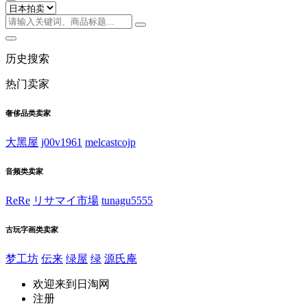
历史搜索
热门卖家
奢侈品类卖家
大黑屋
j00v1961
melcastcojp
音频类卖家
ReRe
リサマイ市場
tunagu5555
古玩字画类卖家
梦工坊
伝来
绿屋
绿
源氏庵
欢迎来到日淘网
注册