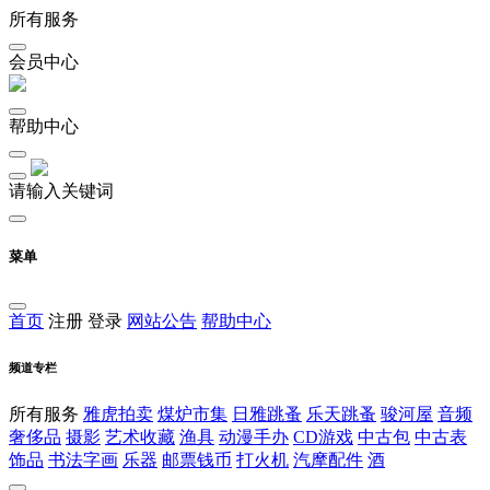
所有服务
会员中心
帮助中心
请输入关键词
菜单
首页
注册
登录
网站公告
帮助中心
频道专栏
所有服务
雅虎拍卖
煤炉市集
日雅跳蚤
乐天跳蚤
骏河屋
音频
奢侈品
摄影
艺术收藏
渔具
动漫手办
CD游戏
中古包
中古表
饰品
书法字画
乐器
邮票钱币
打火机
汽摩配件
酒