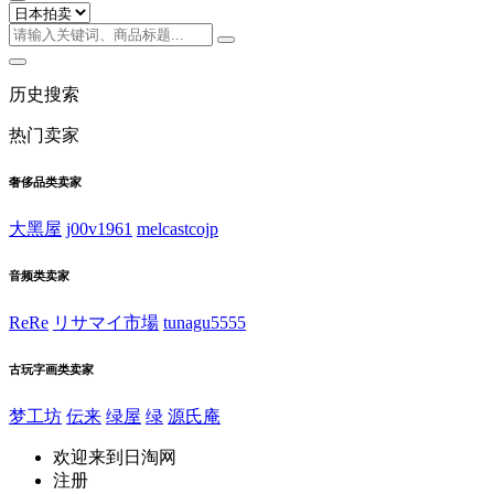
历史搜索
热门卖家
奢侈品类卖家
大黑屋
j00v1961
melcastcojp
音频类卖家
ReRe
リサマイ市場
tunagu5555
古玩字画类卖家
梦工坊
伝来
绿屋
绿
源氏庵
欢迎来到日淘网
注册