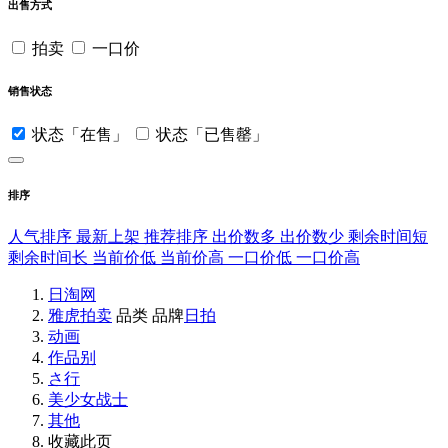
出售方式
拍卖
一口价
销售状态
状态「在售」
状态「已售罄」
排序
人气排序
最新上架
推荐排序
出价数多
出价数少
剩余时间短
剩余时间长
当前价低
当前价高
一口价低
一口价高
日淘网
雅虎拍卖
品类
品牌
日拍
动画
作品别
さ行
美少女战士
其他
收藏此页