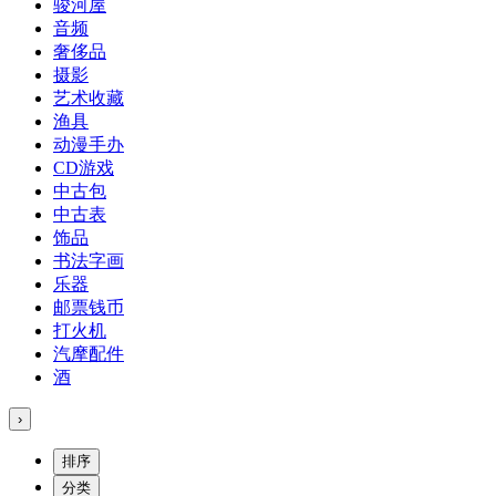
骏河屋
音频
奢侈品
摄影
艺术收藏
渔具
动漫手办
CD游戏
中古包
中古表
饰品
书法字画
乐器
邮票钱币
打火机
汽摩配件
酒
›
排序
分类