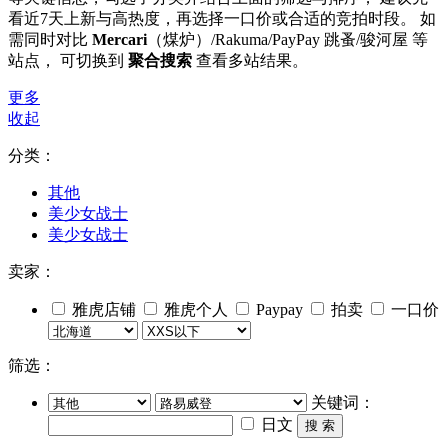
看近7天上新与高热度，再选择一口价或合适的竞拍时段。 如
需同时对比
Mercari
（煤炉）/Rakuma/PayPay 跳蚤/骏河屋 等
站点， 可切换到
聚合搜索
查看多站结果。
更多
收起
分类：
其他
美少女战士
美少女战士
卖家：
雅虎店铺
雅虎个人
Paypay
拍卖
一口价
筛选：
关键词：
日文
搜 索