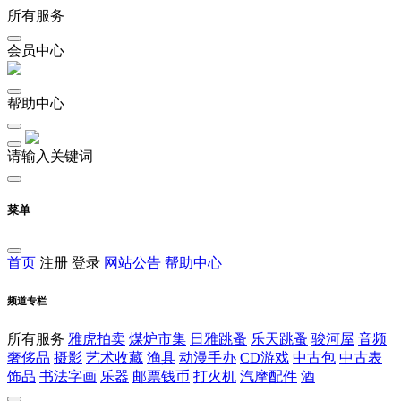
所有服务
会员中心
帮助中心
请输入关键词
菜单
首页
注册
登录
网站公告
帮助中心
频道专栏
所有服务
雅虎拍卖
煤炉市集
日雅跳蚤
乐天跳蚤
骏河屋
音频
奢侈品
摄影
艺术收藏
渔具
动漫手办
CD游戏
中古包
中古表
饰品
书法字画
乐器
邮票钱币
打火机
汽摩配件
酒