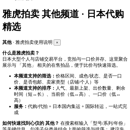
雅虎拍卖
其他频道 · 日本代购
精选
其他
· 雅虎拍卖使用说明
×
什么是雅虎拍卖？
日本大型个人与店铺交易平台，竞拍与一口价并存。这里聚合
展示与 「其他」 相关的在售拍品，便于比价与快速筛选。
本频道支持的筛选：
价格区间、成色/状态、是否一口
价、是否包邮、卖家类型（店铺/个人）等
本频道支持的排序：
人气、最新上架、出价数量、剩余
时间（短↔长）、当前价（低↔高）、一口价（低↔
高）
服务：
代购/代拍 + 日本国内集运 + 国际转运，一站式完
成
如何快速找到心仪的 其他？
在搜索框输入「型号/系列/年份」
等关键信息，勾选子分类并结合上面的筛选与排序； 建议先