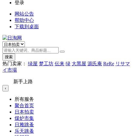
登录
网站公告
帮助中心
下载到桌面
搜索
热门卖家：
绿屋
梦工坊
伝来
绿
大黑屋
源氏庵
ReRe
リサマ
イ市場
新手上路
‹
所有服务
聚合首页
日本拍卖
煤炉市集
日雅跳蚤
乐天跳蚤