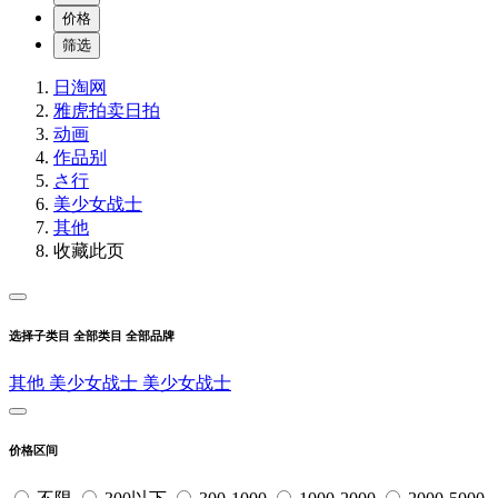
价格
筛选
日淘网
雅虎拍卖
日拍
动画
作品别
さ行
美少女战士
其他
收藏此页
选择子类目
全部类目
全部品牌
其他
美少女战士
美少女战士
价格区间