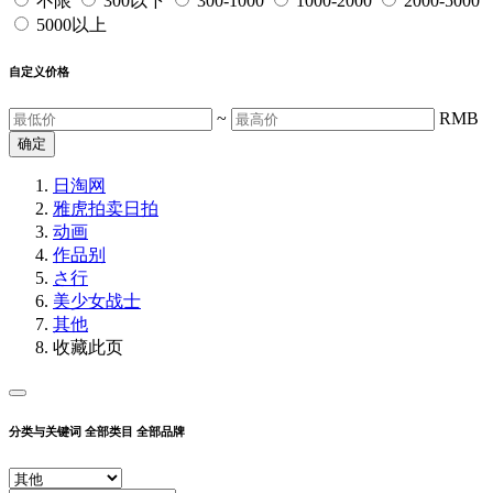
不限
300以下
300-1000
1000-2000
2000-5000
5000以上
自定义价格
~
RMB
确定
日淘网
雅虎拍卖
日拍
动画
作品别
さ行
美少女战士
其他
收藏此页
分类与关键词
全部类目
全部品牌