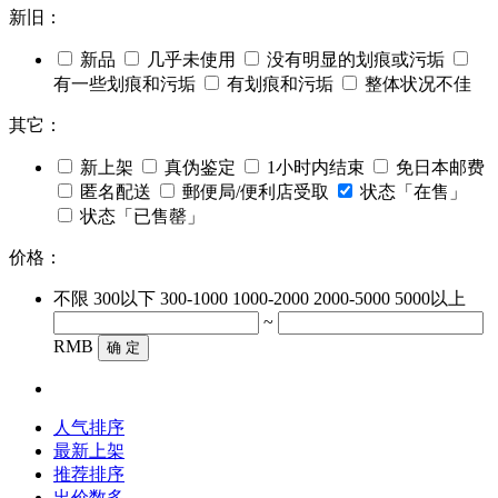
新旧：
新品
几乎未使用
没有明显的划痕或污垢
有一些划痕和污垢
有划痕和污垢
整体状况不佳
其它：
新上架
真伪鉴定
1小时内结束
免日本邮费
匿名配送
郵便局/便利店受取
状态「在售」
状态「已售罄」
价格：
不限
300以下
300-1000
1000-2000
2000-5000
5000以上
~
RMB
确 定
人气排序
最新上架
推荐排序
出价数多