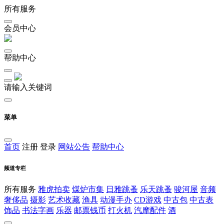
所有服务
会员中心
帮助中心
请输入关键词
菜单
首页
注册
登录
网站公告
帮助中心
频道专栏
所有服务
雅虎拍卖
煤炉市集
日雅跳蚤
乐天跳蚤
骏河屋
音频
奢侈品
摄影
艺术收藏
渔具
动漫手办
CD游戏
中古包
中古表
饰品
书法字画
乐器
邮票钱币
打火机
汽摩配件
酒