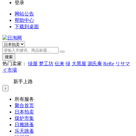
登录
网站公告
帮助中心
下载到桌面
搜索
热门卖家：
绿屋
梦工坊
伝来
绿
大黑屋
源氏庵
ReRe
リサマ
イ市場
新手上路
‹
所有服务
聚合首页
日本拍卖
煤炉市集
日雅跳蚤
乐天跳蚤