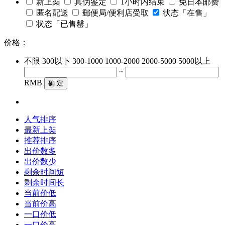
新上架
真伪鉴定
1小时内结束
免日本邮费
匿名配送
郵便局/便利店受取
状态「在售」
状态「已售罄」
价格：
不限
300以下
300-1000
1000-2000
2000-5000
5000以上
~
RMB
确 定
人气排序
最新上架
推荐排序
出价数多
出价数少
剩余时间短
剩余时间长
当前价低
当前价高
一口价低
一口价高