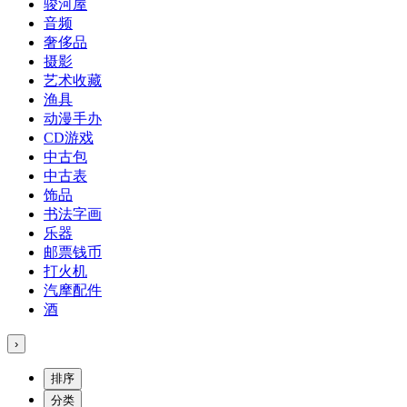
骏河屋
音频
奢侈品
摄影
艺术收藏
渔具
动漫手办
CD游戏
中古包
中古表
饰品
书法字画
乐器
邮票钱币
打火机
汽摩配件
酒
›
排序
分类