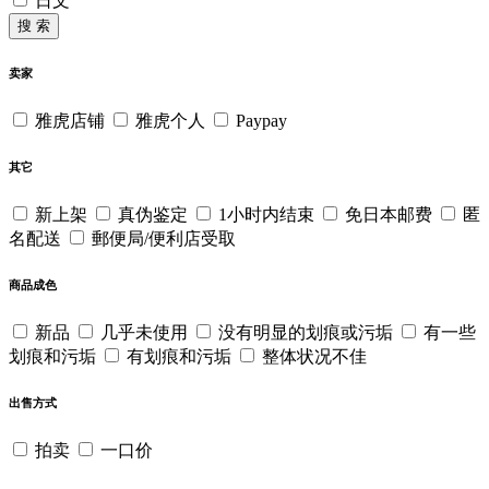
日文
搜 索
卖家
雅虎店铺
雅虎个人
Paypay
其它
新上架
真伪鉴定
1小时内结束
免日本邮费
匿
名配送
郵便局/便利店受取
商品成色
新品
几乎未使用
没有明显的划痕或污垢
有一些
划痕和污垢
有划痕和污垢
整体状况不佳
出售方式
拍卖
一口价