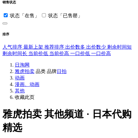
销售状态
状态「在售」
状态「已售罄」
排序
人气排序
最新上架
推荐排序
出价数多
出价数少
剩余时间短
剩余时间长
当前价低
当前价高
一口价低
一口价高
日淘网
雅虎拍卖
品类
品牌
日拍
动画
漫画、动画
其他
收藏此页
雅虎拍卖
其他频道 · 日本代购
精选