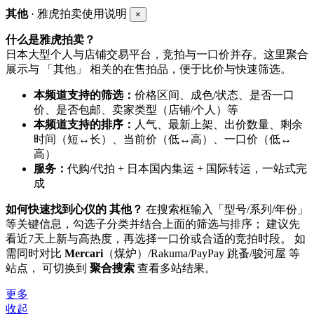
其他
· 雅虎拍卖使用说明
×
什么是雅虎拍卖？
日本大型个人与店铺交易平台，竞拍与一口价并存。这里聚合
展示与 「其他」 相关的在售拍品，便于比价与快速筛选。
本频道支持的筛选：
价格区间、成色/状态、是否一口
价、是否包邮、卖家类型（店铺/个人）等
本频道支持的排序：
人气、最新上架、出价数量、剩余
时间（短↔长）、当前价（低↔高）、一口价（低↔
高）
服务：
代购/代拍 + 日本国内集运 + 国际转运，一站式完
成
如何快速找到心仪的 其他？
在搜索框输入「型号/系列/年份」
等关键信息，勾选子分类并结合上面的筛选与排序； 建议先
看近7天上新与高热度，再选择一口价或合适的竞拍时段。 如
需同时对比
Mercari
（煤炉）/Rakuma/PayPay 跳蚤/骏河屋 等
站点， 可切换到
聚合搜索
查看多站结果。
更多
收起