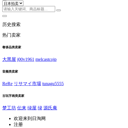
历史搜索
热门卖家
奢侈品类卖家
大黑屋
j00v1961
melcastcojp
音频类卖家
ReRe
リサマイ市場
tunagu5555
古玩字画类卖家
梦工坊
伝来
绿屋
绿
源氏庵
欢迎来到日淘网
注册