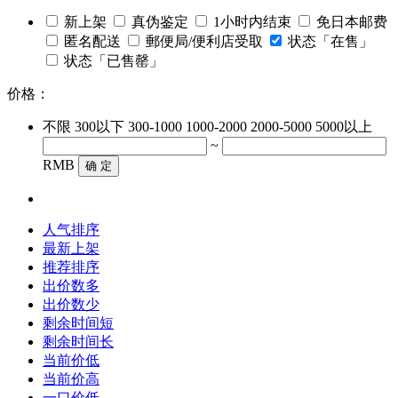
新上架
真伪鉴定
1小时内结束
免日本邮费
匿名配送
郵便局/便利店受取
状态「在售」
状态「已售罄」
价格：
不限
300以下
300-1000
1000-2000
2000-5000
5000以上
~
RMB
确 定
人气排序
最新上架
推荐排序
出价数多
出价数少
剩余时间短
剩余时间长
当前价低
当前价高
一口价低