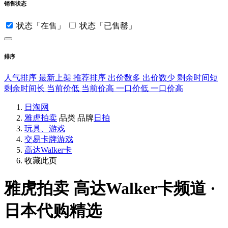
销售状态
状态「在售」
状态「已售罄」
排序
人气排序
最新上架
推荐排序
出价数多
出价数少
剩余时间短
剩余时间长
当前价低
当前价高
一口价低
一口价高
日淘网
雅虎拍卖
品类
品牌
日拍
玩具、游戏
交易卡牌游戏
高达Walker卡
收藏此页
雅虎拍卖
高达Walker卡频道 ·
日本代购精选