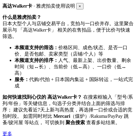
高达Walker卡
· 雅虎拍卖使用说明
×
什么是雅虎拍卖？
日本大型个人与店铺交易平台，竞拍与一口价并存。这里聚合
展示与 「高达Walker卡」 相关的在售拍品，便于比价与快速
筛选。
本频道支持的筛选：
价格区间、成色/状态、是否一口
价、是否包邮、卖家类型（店铺/个人）等
本频道支持的排序：
人气、最新上架、出价数量、剩余
时间（短↔长）、当前价（低↔高）、一口价（低↔
高）
服务：
代购/代拍 + 日本国内集运 + 国际转运，一站式完
成
如何快速找到心仪的 高达Walker卡？
在搜索框输入「型号/系
列/年份」等关键信息，勾选子分类并结合上面的筛选与排
序； 建议先看近7天上新与高热度，再选择一口价或合适的竞
拍时段。 如需同时对比
Mercari
（煤炉）/Rakuma/PayPay 跳
蚤/骏河屋 等站点， 可切换到
聚合搜索
查看多站结果。
更多