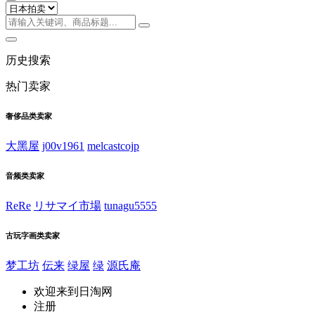
历史搜索
热门卖家
奢侈品类卖家
大黑屋
j00v1961
melcastcojp
音频类卖家
ReRe
リサマイ市場
tunagu5555
古玩字画类卖家
梦工坊
伝来
绿屋
绿
源氏庵
欢迎来到日淘网
注册