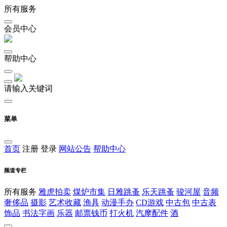
所有服务
会员中心
帮助中心
请输入关键词
菜单
首页
注册
登录
网站公告
帮助中心
频道专栏
所有服务
雅虎拍卖
煤炉市集
日雅跳蚤
乐天跳蚤
骏河屋
音频
奢侈品
摄影
艺术收藏
渔具
动漫手办
CD游戏
中古包
中古表
饰品
书法字画
乐器
邮票钱币
打火机
汽摩配件
酒