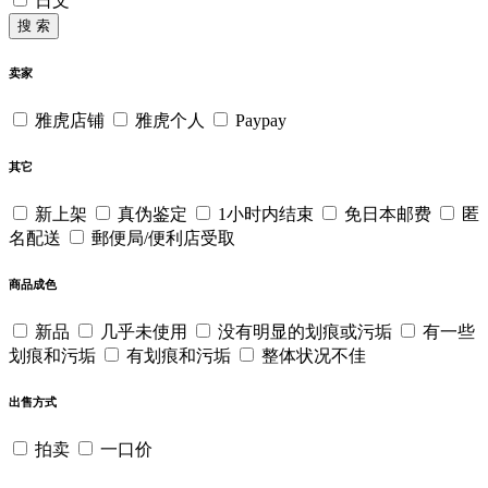
日文
搜 索
卖家
雅虎店铺
雅虎个人
Paypay
其它
新上架
真伪鉴定
1小时内结束
免日本邮费
匿
名配送
郵便局/便利店受取
商品成色
新品
几乎未使用
没有明显的划痕或污垢
有一些
划痕和污垢
有划痕和污垢
整体状况不佳
出售方式
拍卖
一口价