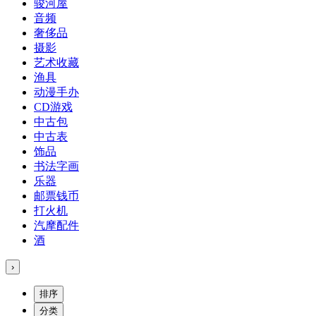
骏河屋
音频
奢侈品
摄影
艺术收藏
渔具
动漫手办
CD游戏
中古包
中古表
饰品
书法字画
乐器
邮票钱币
打火机
汽摩配件
酒
›
排序
分类