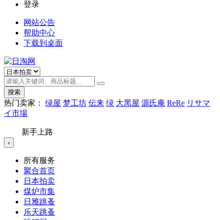
登录
网站公告
帮助中心
下载到桌面
搜索
热门卖家：
绿屋
梦工坊
伝来
绿
大黑屋
源氏庵
ReRe
リサマ
イ市場
新手上路
‹
所有服务
聚合首页
日本拍卖
煤炉市集
日雅跳蚤
乐天跳蚤