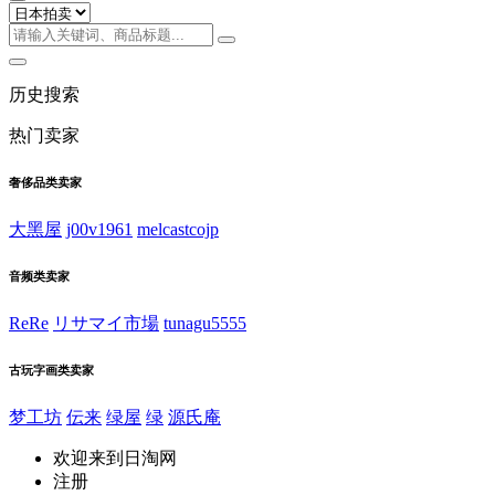
历史搜索
热门卖家
奢侈品类卖家
大黑屋
j00v1961
melcastcojp
音频类卖家
ReRe
リサマイ市場
tunagu5555
古玩字画类卖家
梦工坊
伝来
绿屋
绿
源氏庵
欢迎来到日淘网
注册