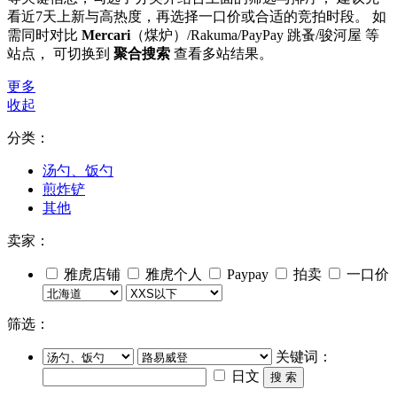
看近7天上新与高热度，再选择一口价或合适的竞拍时段。 如
需同时对比
Mercari
（煤炉）/Rakuma/PayPay 跳蚤/骏河屋 等
站点， 可切换到
聚合搜索
查看多站结果。
更多
收起
分类：
汤勺、饭勺
煎炸铲
其他
卖家：
雅虎店铺
雅虎个人
Paypay
拍卖
一口价
筛选：
关键词：
日文
搜 索