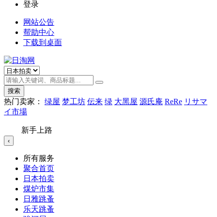
登录
网站公告
帮助中心
下载到桌面
搜索
热门卖家：
绿屋
梦工坊
伝来
绿
大黑屋
源氏庵
ReRe
リサマ
イ市場
新手上路
‹
所有服务
聚合首页
日本拍卖
煤炉市集
日雅跳蚤
乐天跳蚤