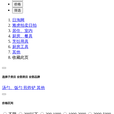
价格
筛选
日淘网
雅虎拍卖
日拍
居住、室内
厨房、餐具
烹饪用具
厨房工具
其他
收藏此页
选择子类目
全部类目
全部品牌
汤勺、饭勺
煎炸铲
其他
价格区间