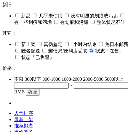
新旧：
新品
几乎未使用
没有明显的划痕或污垢
有一些划痕和污垢
有划痕和污垢
整体状况不佳
其它：
新上架
真伪鉴定
1小时内结束
免日本邮费
匿名配送
郵便局/便利店受取
状态「在售」
状态「已售罄」
价格：
不限
300以下
300-1000
1000-2000
2000-5000
5000以上
~
RMB
确 定
人气排序
最新上架
推荐排序
出价数多