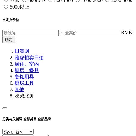
不限
300以下
300-1000
1000-2000
2000-5000
5000以上
自定义价格
~
RMB
确定
日淘网
雅虎拍卖
日拍
居住、室内
厨房、餐具
烹饪用具
厨房工具
其他
收藏此页
分类与关键词
全部类目
全部品牌