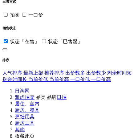
出售方式
拍卖
一口价
销售状态
状态「在售」
状态「已售罄」
排序
人气排序
最新上架
推荐排序
出价数多
出价数少
剩余时间短
剩余时间长
当前价低
当前价高
一口价低
一口价高
日淘网
雅虎拍卖
品类
品牌
日拍
居住、室内
厨房、餐具
烹饪用具
厨房工具
其他
收藏此页