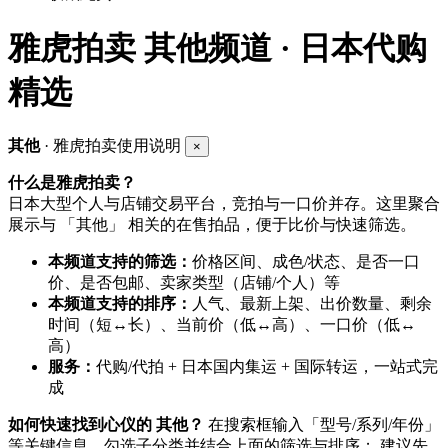
雅虎拍卖
其他频道 · 日本代购
精选
其他
· 雅虎拍卖使用说明
×
什么是雅虎拍卖？
日本大型个人与店铺交易平台，竞拍与一口价并存。这里聚合
展示与 「其他」 相关的在售拍品，便于比价与快速筛选。
本频道支持的筛选：
价格区间、成色/状态、是否一口
价、是否包邮、卖家类型（店铺/个人）等
本频道支持的排序：
人气、最新上架、出价数量、剩余
时间（短↔长）、当前价（低↔高）、一口价（低↔
高）
服务：
代购/代拍 + 日本国内集运 + 国际转运，一站式完
成
如何快速找到心仪的 其他？
在搜索框输入「型号/系列/年份」
等关键信息，勾选子分类并结合上面的筛选与排序； 建议先