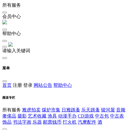
所有服务
会员中心
帮助中心
请输入关键词
菜单
首页
注册
登录
网站公告
帮助中心
频道专栏
所有服务
雅虎拍卖
煤炉市集
日雅跳蚤
乐天跳蚤
骏河屋
音频
奢侈品
摄影
艺术收藏
渔具
动漫手办
CD游戏
中古包
中古表
饰品
书法字画
乐器
邮票钱币
打火机
汽摩配件
酒