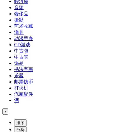
骏河屋
音频
奢侈品
摄影
艺术收藏
渔具
动漫手办
CD游戏
中古包
中古表
饰品
书法字画
乐器
邮票钱币
打火机
汽摩配件
酒
›
排序
分类