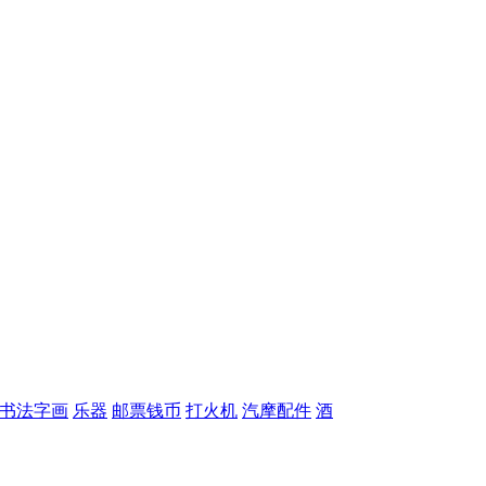
书法字画
乐器
邮票钱币
打火机
汽摩配件
酒