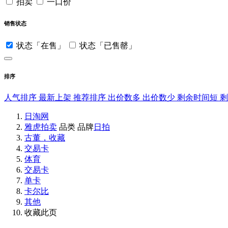
拍卖
一口价
销售状态
状态「在售」
状态「已售罄」
排序
人气排序
最新上架
推荐排序
出价数多
出价数少
剩余时间短
日淘网
雅虎拍卖
品类
品牌
日拍
古董，收藏
交易卡
体育
交易卡
单卡
卡尔比
其他
收藏此页