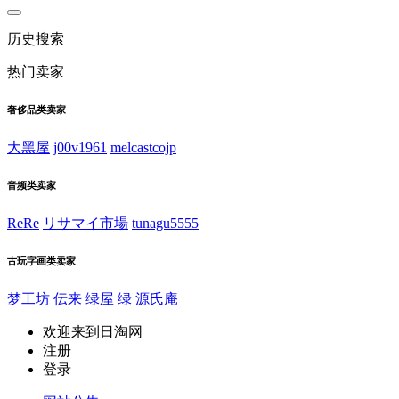
历史搜索
热门卖家
奢侈品类卖家
大黑屋
j00v1961
melcastcojp
音频类卖家
ReRe
リサマイ市場
tunagu5555
古玩字画类卖家
梦工坊
伝来
绿屋
绿
源氏庵
欢迎来到日淘网
注册
登录