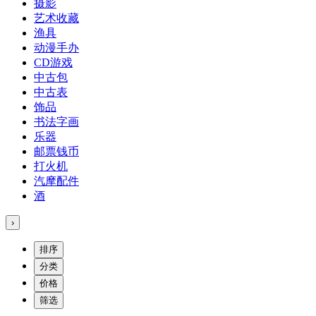
摄影
艺术收藏
渔具
动漫手办
CD游戏
中古包
中古表
饰品
书法字画
乐器
邮票钱币
打火机
汽摩配件
酒
›
排序
分类
价格
筛选