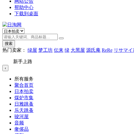
网站公告
帮助中心
下载到桌面
搜索
热门卖家：
绿屋
梦工坊
伝来
绿
大黑屋
源氏庵
ReRe
リサマイ
新手上路
‹
所有服务
聚合首页
日本拍卖
煤炉市集
日雅跳蚤
乐天跳蚤
骏河屋
音频
奢侈品