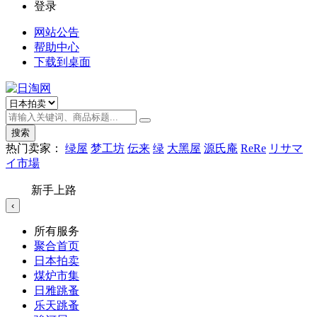
登录
网站公告
帮助中心
下载到桌面
搜索
热门卖家：
绿屋
梦工坊
伝来
绿
大黑屋
源氏庵
ReRe
リサマ
イ市場
新手上路
‹
所有服务
聚合首页
日本拍卖
煤炉市集
日雅跳蚤
乐天跳蚤