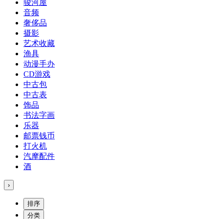
骏河屋
音频
奢侈品
摄影
艺术收藏
渔具
动漫手办
CD游戏
中古包
中古表
饰品
书法字画
乐器
邮票钱币
打火机
汽摩配件
酒
›
排序
分类