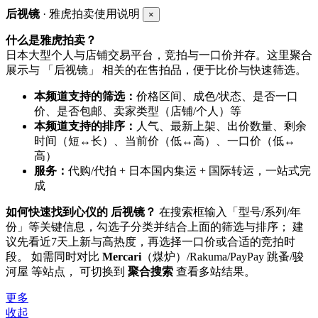
后视镜
· 雅虎拍卖使用说明
×
什么是雅虎拍卖？
日本大型个人与店铺交易平台，竞拍与一口价并存。这里聚合
展示与 「后视镜」 相关的在售拍品，便于比价与快速筛选。
本频道支持的筛选：
价格区间、成色/状态、是否一口
价、是否包邮、卖家类型（店铺/个人）等
本频道支持的排序：
人气、最新上架、出价数量、剩余
时间（短↔长）、当前价（低↔高）、一口价（低↔
高）
服务：
代购/代拍 + 日本国内集运 + 国际转运，一站式完
成
如何快速找到心仪的 后视镜？
在搜索框输入「型号/系列/年
份」等关键信息，勾选子分类并结合上面的筛选与排序； 建
议先看近7天上新与高热度，再选择一口价或合适的竞拍时
段。 如需同时对比
Mercari
（煤炉）/Rakuma/PayPay 跳蚤/骏
河屋 等站点， 可切换到
聚合搜索
查看多站结果。
更多
收起