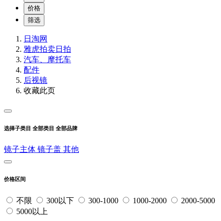
价格
筛选
日淘网
雅虎拍卖
日拍
汽车、摩托车
配件
后视镜
收藏此页
选择子类目
全部类目
全部品牌
镜子主体
镜子盖
其他
价格区间
不限
300以下
300-1000
1000-2000
2000-5000
5000以上