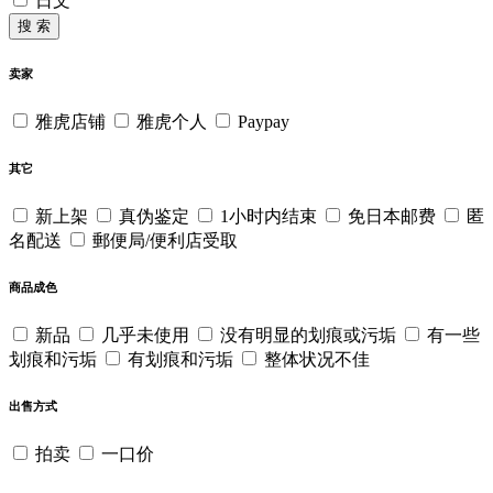
日文
搜 索
卖家
雅虎店铺
雅虎个人
Paypay
其它
新上架
真伪鉴定
1小时内结束
免日本邮费
匿
名配送
郵便局/便利店受取
商品成色
新品
几乎未使用
没有明显的划痕或污垢
有一些
划痕和污垢
有划痕和污垢
整体状况不佳
出售方式
拍卖
一口价