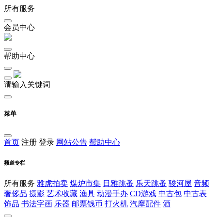
所有服务
会员中心
帮助中心
请输入关键词
菜单
首页
注册
登录
网站公告
帮助中心
频道专栏
所有服务
雅虎拍卖
煤炉市集
日雅跳蚤
乐天跳蚤
骏河屋
音频
奢侈品
摄影
艺术收藏
渔具
动漫手办
CD游戏
中古包
中古表
饰品
书法字画
乐器
邮票钱币
打火机
汽摩配件
酒