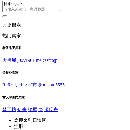
历史搜索
热门卖家
奢侈品类卖家
大黑屋
j00v1961
melcastcojp
音频类卖家
ReRe
リサマイ市場
tunagu5555
古玩字画类卖家
梦工坊
伝来
绿屋
绿
源氏庵
欢迎来到日淘网
注册