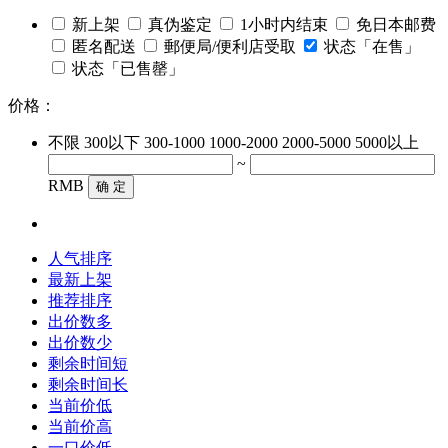
新上架
真伪鉴定
1小时内结束
免日本邮费
匿名配送
郵便局/便利店受取
状态「在售」
状态「已售罄」
价格：
不限
300以下
300-1000
1000-2000
2000-5000
5000以上
~
RMB
确 定
人气排序
最新上架
推荐排序
出价数多
出价数少
剩余时间短
剩余时间长
当前价低
当前价高
一口价低