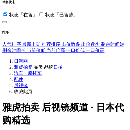
销售状态
状态「在售」
状态「已售罄」
排序
人气排序
最新上架
推荐排序
出价数多
出价数少
剩余时间短
剩余时间长
当前价低
当前价高
一口价低
一口价高
日淘网
雅虎拍卖
品类
品牌
日拍
汽车、摩托车
配件
后视镜
收藏此页
雅虎拍卖
后视镜频道 · 日本代
购精选